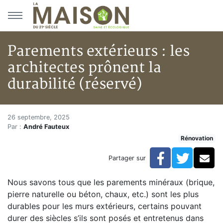
Aller au menu principal
Aller au contenu principal
Parements extérieurs : les
architectes prônent la
durabilité (réservé)
Parements extérieurs : les arch
Accueil
26 septembre, 2025
Par :
André Fauteux
Articles
Rénovation
Rénovation
Parements extérieurs : les architectes prônent la durab
Facebook
Twitte
Co
Partager sur
Nous savons tous que les parements minéraux (brique,
pierre naturelle ou béton, chaux, etc.) sont les plus
durables pour les murs extérieurs, certains pouvant
durer des siècles s’ils sont posés et entretenus dans