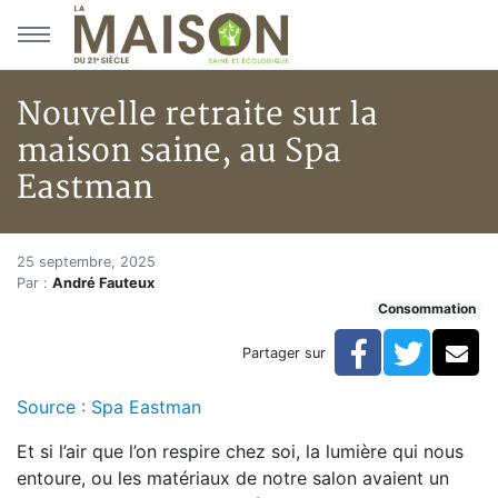
Aller au menu principal
Aller au contenu principal
Nouvelle retraite sur la
maison saine, au Spa
Eastman
Nouvelle retraite sur la maiso
Accueil
25 septembre, 2025
Par :
André Fauteux
Articles
Consommation
Consommation
Nouvelle retraite sur la maison saine, au Spa Eastman
Facebook
Twitte
Co
Partager sur
Source : Spa Eastman
Et si l’air que l’on respire chez soi, la lumière qui nous
entoure, ou les matériaux de notre salon avaient un