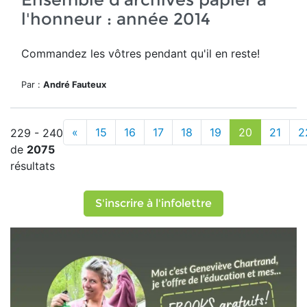
l'honneur : année 2014
Commandez les vôtres pendant qu'il en reste!
Par :
André Fauteux
«
15
16
17
18
19
20
21
2
229 - 240
de
2075
résultats
S'inscrire à l'infolettre