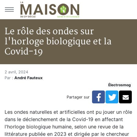
Aller au menu principal
Aller au contenu principal
Le rôle des ondes sur
l'horloge biologique et la
Covid-19
Le rôle des ondes sur l'horloge
Accueil
2 avril, 2024
Par :
André Fauteux
Articles
Électrosmog
Actualités
Le rôle des ondes sur l'horloge biologique et la Covid
Facebook
Twitte
Co
Partager sur
Les ondes naturelles et artificielles ont pu jouer un rôle
dans le déclenchement de la Covid-19 en affectant
l'horloge biologique humaine, selon une revue de la
littérature publiée en 2023 et dirigée par le chercheur