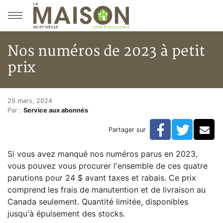
Aller au menu principal
Aller au contenu principal
Nos numéros de 2023 à petit
prix
Nos numéros de 2023 à petit pr
Accueil
29 mars, 2024
Par :
Service aux abonnés
Articles
Archives du magazine
Facebook
Twitte
Co
Partager sur
Nos numéros de 2023 à petit prix
Si vous avez manqué nos numéros parus en 2023,
vous pouvez vous procurer l'ensemble de ces quatre
parutions pour 24 $ avant taxes et rabais. Ce prix
comprend
les frais de manutention et de livraison au
Canada seulement. Quantité limitée, disponibles
jusqu'à épuisement des stocks.