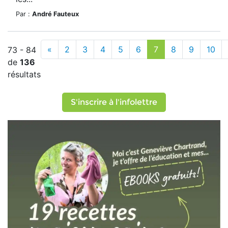
Par :
André Fauteux
«
2
3
4
5
6
7
8
9
10
73 - 84
de
136
résultats
S'inscrire à l'infolettre