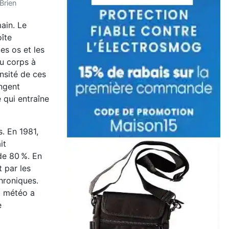
 Brien
ain. Le
oîte
es os et les
du corps à
nsité de ces
angent
 qui entraîne
. En 1981,
it
de 80 %. En
 par les
chroniques.
a météo a
e