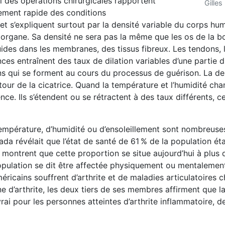
bi des opérations chirurgicales rapportent
Gilles
ement rapide des conditions
et s’expliquent surtout par la densité variable du corps hum
 organe. Sa densité ne sera pas la même que les os de la b
luides dans les membranes, des tissus fibreux. Les tendons, l
ces entraînent des taux de dilation variables d’une partie 
uins qui se forment au cours du processus de guérison. La de
utour de la cicatrice. Quand la température et l’humidité ch
ce. Ils s’étendent ou se rétractent à des taux différents, ce
empérature, d’humidité ou d’ensoleillement sont nombreuses
 révélait que l’état de santé de 61 % de la population éta
montrent que cette proportion se situe aujour­d’hui à plus 
pulation se dit être affectée physiquement ou mentalement
éricains souf­frent d’arthrite et de maladies articulatoires 
 d’arthrite, les deux tiers de ses membres affirment que l
rai pour les personnes atteintes d’arthrite inflammatoire, d