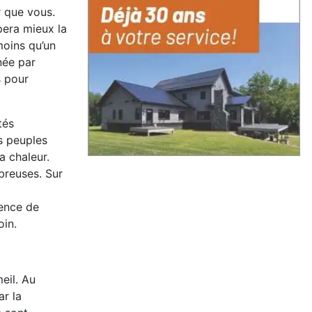
r que vous.
pera mieux la
moins qu’un
née par
s pour
tés
s peuples
a chaleur.
breuses. Sur
sence de
oin.
eil. Au
ar la