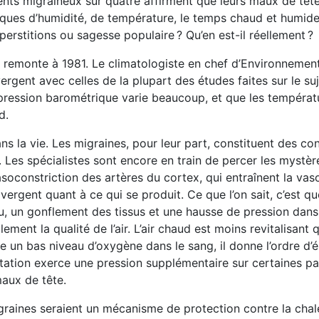
ents migraineux sur quatre affirment que leurs maux de têt
sques d’humidité, de température, le temps chaud et humide
perstitions ou sagesse populaire ? Qu’en est-il réellement ?
et remonte à 1981. Le climatologiste en chef d’Environneme
ergent avec celles de la plupart des études faites sur le suje
pression barométrique varie beaucoup, et que les températ
d.
ns la vie. Les migraines, pour leur part, constituent des co
 Les spécialistes sont encore en train de percer les mystèr
soconstriction des artères du cortex, qui entraînent la vaso
vergent quant à ce qui se produit. Ce que l’on sait, c’est qu
, un gonflement des tissus et une hausse de pression dans
ent la qualité de l’air. L’air chaud est moins revitalisant qu
 un bas niveau d’oxygène dans le sang, il donne l’ordre d’él
tation exerce une pression supplémentaire sur certaines pa
aux de tête.
migraines seraient un mécanisme de protection contre la chal