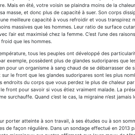
re. Mais en été, votre voisin se plaindra moins de la chaleu
sa masse, et donc plus de capacité à suer. Son corps dissi
une meilleure capacité à vous refroidir et vous transpirez 
oins massives que les hommes. Leur ratio de surface cuta
vec l’air est maximisé chez la femme. C’est l’une des raison
 froid que les hommes.
température, tous les peuples ont développé des particulari
 par exemple, possèdent plus de glandes sudoripares que le
oyen pour un organisme à sang chaud de se débarrasser de s
t sur le front que les glandes sudoripares sont les plus nom
s endroits du corps que vous perdez le plus de chaleur par
le front pour savoir si vous étiez vraiment malade. La pré
me surchauffe. Quand c’est le cas, la migraine n’est jamais l
 porter atteinte à son travail, à ses études ou à son somm
nes de façon régulière. Dans un sondage effectué en 2013 p