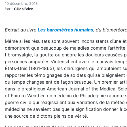
Les baromètres humains
Accueil
10 décembre, 2018
Par :
Gilles Brien
Articles
Hypersensibilités environnementales
Les baromètres humains
Extrait du livre
Les baromètres humains
, du biométéoro
Même si les résultats sont souvent inconsistants d’une ét
démontrent que beaucoup de maladies comme l’arthrite rh
fibromyalgie, la goutte ou encore les douleurs causées 
personnes amputées s’intensifient avec le mauvais temp
États-Unis (1861-1865), les chirurgiens qui amputaient s
rapporter les témoignages de soldats qui se plaignaient
du temps changeaient de façon brusque. Un premier articl
dans le prestigieux American Journal of the Medical Scie
of Pain to Weather, un médecin de Philadelphie raconte 
guerre civile qui réagissaient aux variations de la météo
médecins ne savaient pas quelle signification donner à ces 
une source de dictons pleins de vérité.