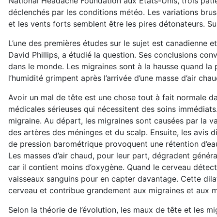
National Headache Foundation aux États-­Unis, trois pati
déclenchés par les conditions météo. Les variations bru
et les vents forts semblent être les pires détonateurs. Su
L’une des premières études sur le sujet est canadienne 
David Phillips, a étudié la question. Ses conclusions conv
dans le monde. Les migraines sont à la hausse quand la 
l’humidité grimpent après l’arrivée d’une masse d’air chau
Avoir un mal de tête est une chose tout à fait normale da
médicales sérieuses qui nécessitent des soins immédiats.
migraine. Au départ, les migraines sont causées par la va
des artères des méninges et du scalp. Ensuite, les avis di
de pression barométrique provoquent une rétention d’eau
Les masses d’air chaud, pour leur part, dégradent généralem
car il contient moins d’oxygène. Quand le cerveau détecte
vaisseaux sanguins pour en capter davantage. Cette dila
cerveau et contribue grandement aux migraines et aux m
Selon la théorie de l’évolution, les maux de tête et les 