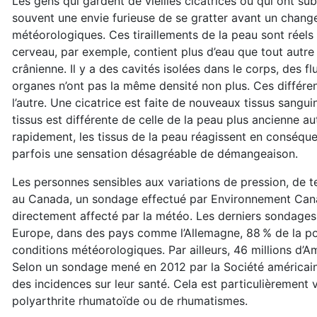
Les gens qui gardent de vieilles cicatrices ou qui ont su
souvent une envie furieuse de se gratter avant un chang
météorologiques. Ces tiraillements de la peau sont réels 
cerveau, par exemple, contient plus d’eau que tout autre
crânienne. Il y a des cavités isolées dans le corps, des f
organes n’ont pas la même densité non plus. Ces différen
l’autre. Une cicatrice est faite de nouveaux tissus sang
tissus est différente de celle de la peau plus ancienne a
rapidement, les tissus de la peau réagissent en conséquen
parfois une sensation désagréable de démangeaison.
Les personnes sensibles aux variations de pression, de t
au Canada, un sondage effectué par Environnement Canada
directement affecté par la météo. Les derniers sondages 
Europe, dans des pays comme l’Allemagne, 88 % de la po
conditions météorologiques. Par ailleurs, 46 millions d’Am
Selon un sondage mené en 2012 par la Société américaine
des incidences sur leur santé. Cela est particulièrement v
polyarthrite rhumatoïde ou de rhumatismes.