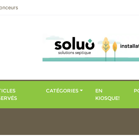
nier
onceurs
ICLES
CATÉGORIES
EN
P
SERVÉS
KIOSQUE!