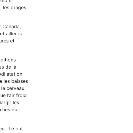
e sont
, les orages
nt Canada,
t ailleurs
ures et
nditions
es de la
dilatation
e les baisses
 le cerveau.
e l’air froid
argir les
rties du
eur. Le but