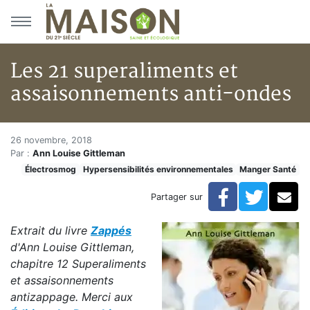
Aller au menu principal
Aller au contenu principal
Les 21 superaliments et
assaisonnements anti-ondes
Les 21 superaliments et assai
Accueil
26 novembre, 2018
Par :
Ann Louise Gittleman
Articles
Électrosmog
Hypersensibilités environnementales
Manger Santé
Hypersensibilités environnementales
Les 21 superaliments et assaisonnements anti-ondes
Facebook
Twitte
Co
Partager sur
Extrait du livre
Zappés
d'Ann Louise Gittleman,
chapitre 12 Superaliments
et assaisonnements
antizappage. Merci aux