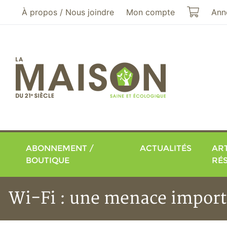
Aller au menu principal
Aller au contenu principal
Mon pa
À propos / Nous joindre
Mon compte
Ann
ABONNEMENT /
ACTUALITÉS
ART
BOUTIQUE
RÉ
Wi-Fi : une menace import