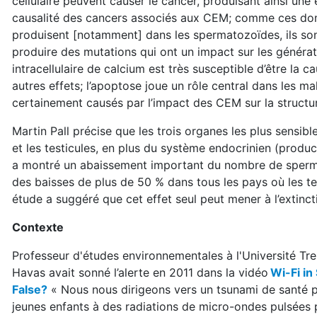
cellulaire peuvent causer le cancer, produisant ainsi une e
causalité des cancers associés aux CEM; comme ces d
produisent [notamment] dans les spermatozoïdes, ils son
produire des mutations qui ont un impact sur les générat
intracellulaire de calcium est très susceptible d’être la 
autres effets; l’apoptose joue un rôle central dans les 
certainement causés par l’impact des CEM sur la struct
Martin Pall précise que les trois organes les plus sensi
et les testicules, en plus du système endocrinien (produ
a montré un abaissement important du nombre de sperm
des baisses de plus de 50 % dans tous les pays où les te
étude a suggéré que cet effet seul peut mener à l’extinct
Contexte
Professeur d'études environnementales à l'Université Tr
Havas avait sonné l’alerte en 2011 dans la vidéo
Wi-Fi in
False?
« Nous nous dirigeons vers un tsunami de santé 
jeunes enfants à des radiations de micro-ondes pulsées 