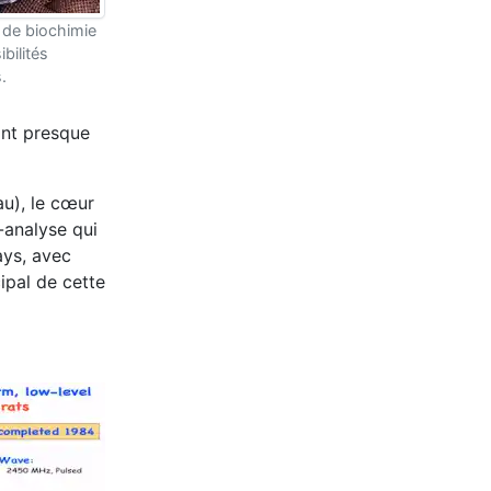
e de biochimie
bilités
.
ont presque
au), le cœur
-analyse qui
ys, avec
ipal de cette