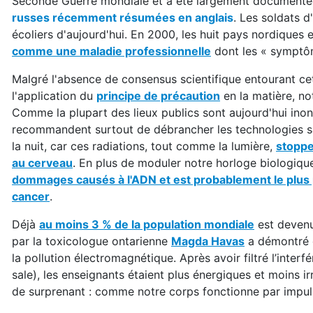
Seconde Guerre mondiale et a été largement documenté
russes récemment résumées en anglais
. Les soldats 
écoliers d'aujourd'hui. En 2000, les huit pays nordique
comme une maladie professionnelle
dont les « symptôm
Malgré l'absence de consensus scientifique entourant ce
l'application du
principe de précaution
en la matière, no
Comme la plupart des lieux publics sont aujourd'hui inon
recommandent surtout de débrancher les technologies sa
la nuit, car ces radiations, tout comme la lumière,
stoppe
au cerveau
. En plus de moduler notre horloge biologiqu
dommages causés à l'ADN et est probablement le plus p
cancer
.
Déjà
au moins 3 % de la population mondiale
est devenu
par la toxicologue ontarienne
Magda Havas
a démontré
la pollution électromagnétique. Après avoir filtré l’inter
sale), les enseignants étaient plus énergiques et moins irr
de surprenant : comme notre corps fonctionne par impul