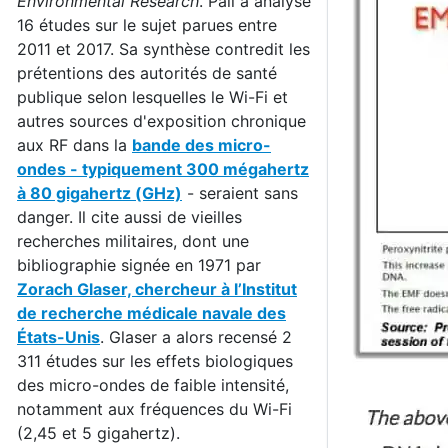
Environmental Research
. Pall a analysé
16 études sur le sujet parues entre
2011 et 2017. Sa synthèse contredit les
prétentions des autorités de santé
publique selon lesquelles le Wi-Fi et
autres sources d'exposition chronique
aux RF dans la
bande des micro-
ondes - typiquement 300 mégahertz
à 80 gigahertz (GHz)
- seraient sans
danger. Il cite aussi de vieilles
recherches militaires, dont une
bibliographie signée en 1971 par
Zorach Glaser, chercheur à l’Institut
de recherche médicale navale des
États-Unis
. Glaser a alors recensé 2
311 études sur les effets biologiques
des micro-ondes de faible intensité,
notamment aux fréquences du Wi-Fi
(2,45 et 5 gigahertz).