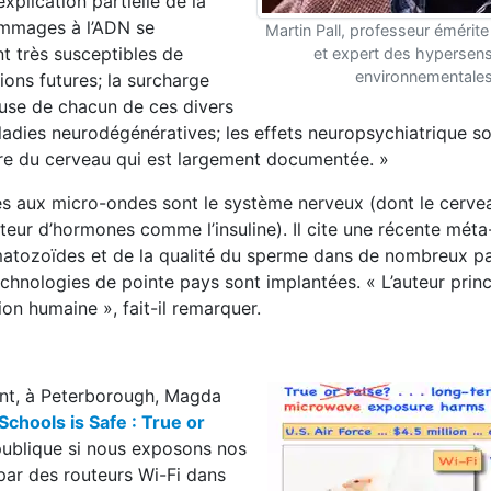
xplication partielle de la
ommages à l’ADN se
Martin Pall, professeur émérit
t très susceptibles de
et expert des hypersensi
environnementales
ions futures; la surcharge
cause de chacun de ces divers
maladies neurodégénératives; les effets neuropsychiatrique s
ure du cerveau qui est largement documentée. »
bles aux micro-ondes sont le système nerveux (dont le cerve
cteur d’hormones comme l’insuline). Il cite une récente méta
atozoïdes et de la qualité du sperme dans de nombreux pa
chnologies de pointe pays sont implantées. « L’auteur princ
ion humaine », fait-il remarquer.
ent, à Peterborough, Magda
 Schools is Safe : True or
publique si nous exposons nos
par des routeurs Wi-Fi dans