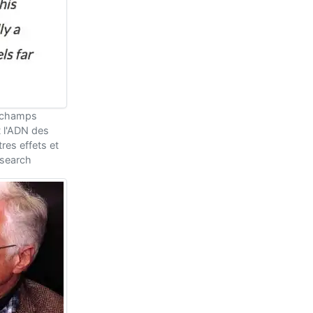
s champs
 l'ADN des
res effets et
esearch