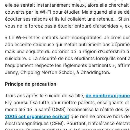
elle se sentait instantanément mieux, alors elle cherchait
couverts par le Wi-Fi pour étudier. Mais quand elle se d
écouter ses raisons et ils lui collaient une retenue... Si u
vous ne le forcez pas à étudier entouré d'arachides », 
« Le Wi-Fi et les enfants sont incompatibles. Je crois que 
adolescente studieuse qui n'était autrement pas déprimée
mais une enquête du coroner de la région d'Oxforshire a co
suicidaire. « La sécurité de nos étudiants lorsqu'ils sont 
l'équipement respecte les règlements pertinents », affir
Jenny, Chipping Norton School, à Chaddington.
Principe de précaution
Trois ans après le suicide de sa fille,
de nombreux jeune
Fry poursuit sa lutte pour mettre parents, enseignants e
mondiale de la santé (OMS) reconnaisse la réalité des s
2005 cet organisme écrivait
que rien ne prouve hors de 
électromagnétiques (CEM). Pourtant, l’intolérance élec