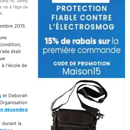
sans-fil, Jenny
a vie à l'âge de
s.
vembre 2015.
 une
condition,
elle était
que
à l'école de
s
et Deborah
’Organisation
en décembre
r
durant la