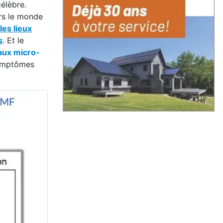
célèbre.
ers le monde
les lieux
s
. Et le
 aux micro-
ymptômes