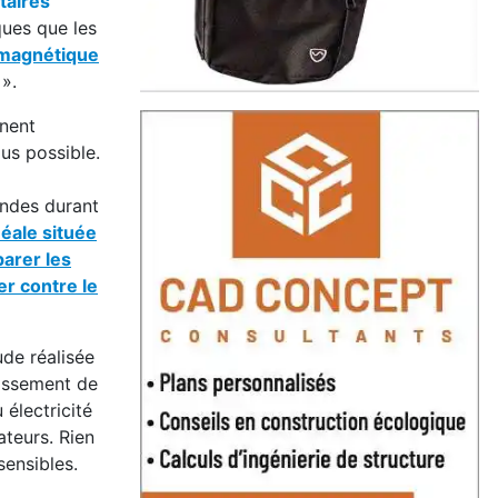
taires
ques que les
omagnétique
».
nent
us possible.
ondes durant
éale située
arer les
r contre le
ude réalisée
aissement de
 électricité
ateurs. Rien
ensibles.