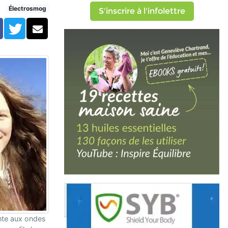
Électrosmog
S'inscrire à l'infolettre
Facebook
Twitter
Courriel
nte aux ondes