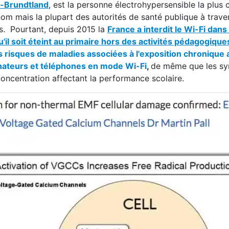
-Brundtland
, est la personne électrohypersensible la plus 
nom mais la plupart des autorités de santé publique à trav
res. Pourtant, depuis 2015 la
France a interdit le Wi-Fi dans 
u'il soit éteint au primaire hors des activités pédagogique
es risques de maladies associées à l'exposition chronique
inateurs et téléphones en mode Wi-Fi
,
de même que les s
ncentration affectant la performance scolaire.