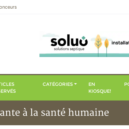
nier
onceurs
ICLES
CATÉGORIES
EN
P
SERVÉS
KIOSQUE!
ante à la santé humaine