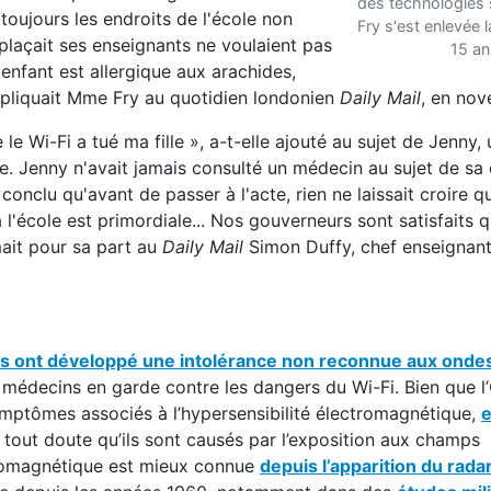
des technologies 
 toujours les endroits de l'école non
Fry s'est enlevée l
éplaçait ses enseignants ne voulaient pas
15 an
n enfant est allergique aux arachides,
expliquait Mme Fry au quotidien londonien
Daily Mail
, en no
le Wi-Fi a tué ma fille », a-t-elle ajouté au sujet de Jenny,
. Jenny n'avait jamais consulté un médecin au sujet de sa 
nclu qu'avant de passer à l'acte, rien ne laissait croire qu'
à l'école est primordiale... Nos gouverneurs sont satisfaits 
mait pour sa part au
Daily Mail
Simon Duffy, chef enseignant 
s ont développé une intolérance non reconnue aux onde
t médecins en garde contre les dangers du Wi-Fi. Bien que l
ymptômes associés à l’hypersensibilité électromagnétique,
tout doute qu’ils sont causés par l’exposition aux champs
tromagnétique est mieux connue
depuis l’apparition du rada