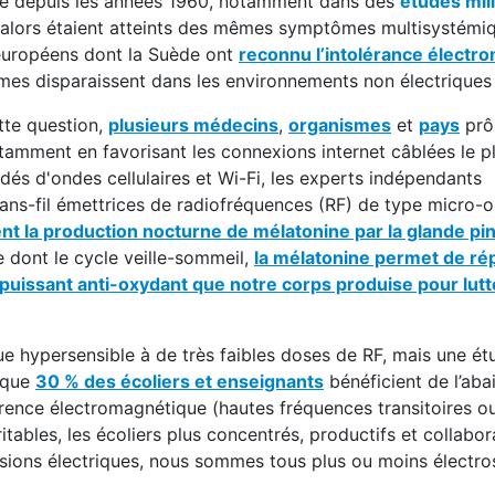
e depuis les années 1960, notamment dans des
études mili
d'alors étaient atteints des mêmes symptômes multisystémi
s européens dont la Suède ont
reconnu l’intolérance électr
es disparaissent dans les environnements non électriques 
tte question,
plusieurs médecins
,
organismes
et
pays
prô
tamment en favorisant les connexions internet câblées le pl
dés d'ondes cellulaires et Wi-Fi, les experts indépendants
ns-fil émettrices de radiofréquences (RF) de type micro-
nt la production nocturne de mélatonine par la glande pin
e dont le cycle veille-sommeil,
la mélatonine permet de rép
uissant anti-oxydant que notre corps produise pour lutte
e hypersensible à de très faibles doses de RF, mais une ét
 que
30 % des écoliers et enseignants
bénéficient de l’ab
férence électromagnétique (hautes fréquences transitoires ou
itables, les écoliers plus concentrés, productifs et collabor
sions électriques, nous sommes tous plus ou moins électros