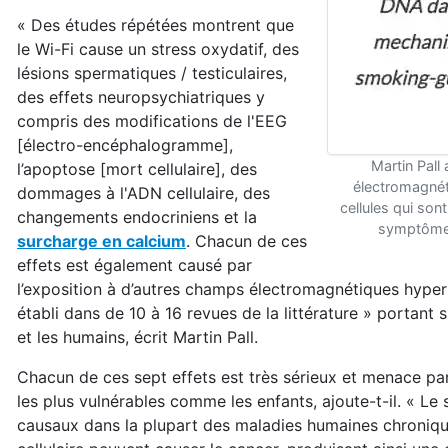
« Des études répétées montrent que
le Wi-Fi cause un stress oxydatif, des
lésions spermatiques / testiculaires,
des effets neuropsychiatriques y
compris des modifications de l'EEG
[électro-encéphalogramme],
Martin Pall
l’apoptose [mort cellulaire], des
électromagnét
dommages à l'ADN cellulaire, des
cellules qui son
changements endocriniens et la
symptômes
surcharge en calcium
. Chacun de ces
effets est également causé par
l’exposition à d’autres champs électromagnétiques hyper
établi dans de 10 à 16 revues de la littérature » portant s
et les humains, écrit Martin Pall.
Chacun de ces sept effets est très sérieux et menace pa
les plus vulnérables comme les enfants, ajoute-t-il. « Le 
causaux dans la plupart des maladies humaines chroniq