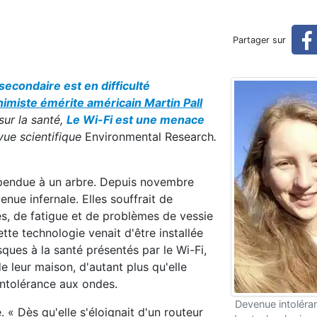
ante à la santé humaine
Partager sur
secondaire est en difficulté
himiste émérite américain Martin Pall
sur la santé,
Le Wi-Fi est une menace
evue scientifique
Environmental Research
.
, pendue à un arbre. Depuis novembre
enue infernale. Elles souffrait de
s, de fatigue et de problèmes de vessie
tte technologie venait d'être installée
sques à la santé présentés par le Wi-Fi,
 leur maison, d'autant plus qu'elle
ntolérance aux ondes.
Devenue intoléra
. « Dès qu'elle s'éloignait d'un routeur