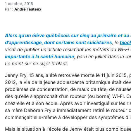
Wi-Fi : une menace import
Accueil
1 octobre, 2018
Par :
André Fauteux
Articles
Wi-Fi : une menace importante à la santé humaine
Alors qu'un élève québécois sur cinq au primaire et au 
d'apprentissage, dont certains sont suicidaires
, le
bioc
vient de publier un article résumant les méfaits du Wi-Fi 
importante à la santé humaine
, paru en juillet dans la r
Le point sur ce sujet brûlant.
Jenny Fry, 15 ans, a été retrouvée morte le 11 juin 2015
2012, la vie de la jeune adolescente britannique était dev
problèmes de concentration, de maux de tête, de nausée
dès qu'elle s'approchait d'un routeur (ou borne) Wi-Fi. Ce
chez elle et à son école. Après avoir investigué sur les ri
sa mère Deborah Fry a immédiatement retiré le routeur de
commençait elle-même à développer des symptômes d'i
Mais la situation à l'école de Jenny était plus compliquée