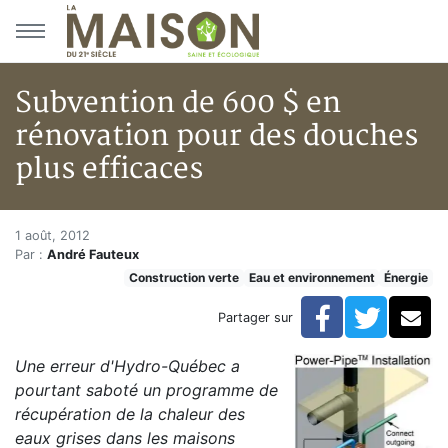
Aller au menu principal
Aller au contenu principal
Subvention de 600 $ en
rénovation pour des douches
plus efficaces
Subvention de 600 $ en rénovat
Accueil
1 août, 2012
Par :
André Fauteux
Articles
Construction verte
Eau et environnement
Énergie
Construction verte
Enveloppe du bâtiment
Facebook
Twitte
Co
Partager sur
Subvention de 600 $ en rénovation pour des douches 
Une erreur d'Hydro-Québec a
pourtant saboté un programme de
récupération de la chaleur des
eaux grises dans les maisons