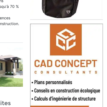
ns
squ'à 70 %
gences
struction.
ites