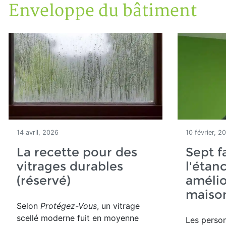
Enveloppe du bâtiment
Accueil
Articles
Construction verte
Enveloppe du bâtiment
14 avril, 2026
10 février, 2
La recette pour des
Sept f
vitrages durables
l'étanc
(réservé)
amélio
maison
Selon
Protégez-Vous
, un vitrage
scellé moderne fuit en moyenne
Les perso