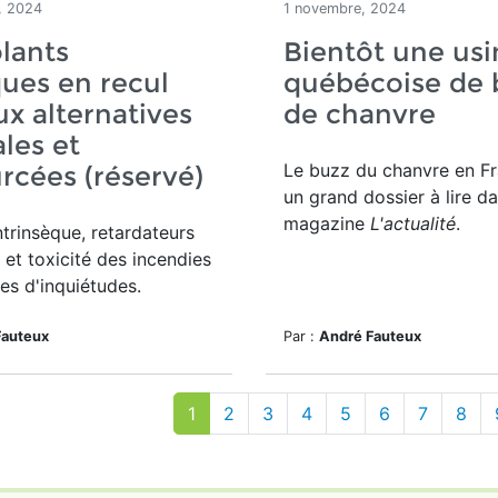
, 2024
1 novembre, 2024
olants
Bientôt une usi
ques en recul
québécoise de 
ux alternatives
de chanvre
les et
Le buzz du chanvre en Fr
rcées (réservé)
un grand dossier à lire da
magazine
L'actualité
.
trinsèque, retardateurs
et toxicité des incendies
es d'inquiétudes.
Fauteux
Par :
André Fauteux
1
2
3
4
5
6
7
8