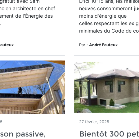
gratuit avec Sam
D'ici 10-15 ans, les maiso
ncien architecte en chef
neuves consommeront ju
ement de l'Énergie des
moins d'énergie que
.
celles respectant les exi
minimales du Code de con
Fauteux
Par :
André Fauteux
25
27 février, 2025
son passive,
Bientôt 300 pet