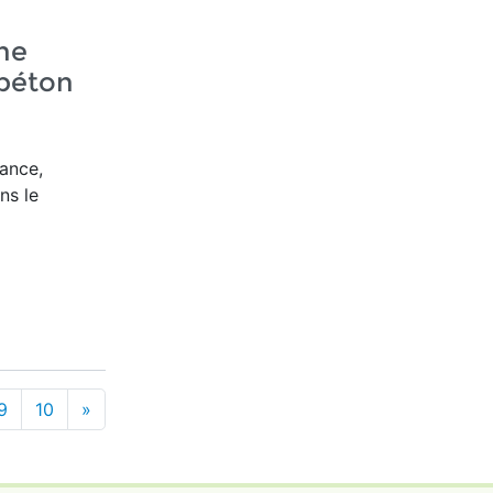
ne
béton
ance,
ns le
9
10
»