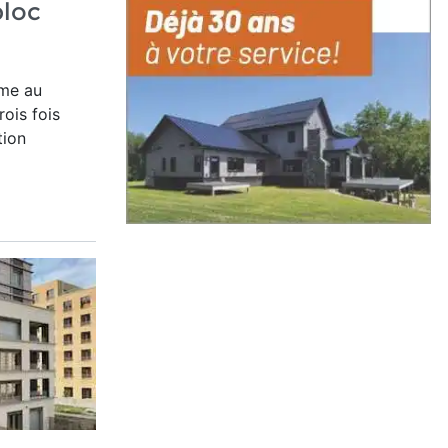
bloc
mme
au
rois fois
tion