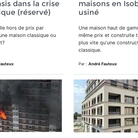
sis dans la crise
maisons en Iso
ique (réservé)
usiné
lle hors de prix par
Une maison haut de ga
une maison classique ou
même prix et construite t
t?
plus vite qu'une construc
classique.
Fauteux
Par :
André Fauteux