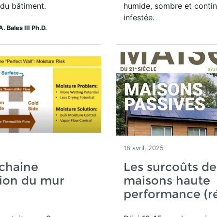
 du bâtiment.
humide, sombre et conti
infestée.
A. Bales III Ph.D.
5
18 avril, 2025
chaine
Les surcoûts de
ion du mur
maisons haute
performance (r