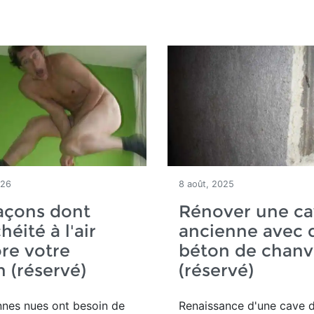
026
8 août, 2025
açons dont
Rénover une c
héité à l'air
ancienne avec 
re votre
béton de chanv
 (réservé)
(réservé)
nnes nues ont besoin de
Renaissance d'une
cave d