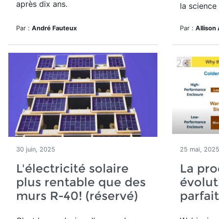
après dix ans.
la science
Par :
André Fauteux
Par :
Allison 
30 juin, 2025
25 mai, 202
L'électricité solaire
La pro
plus rentable que des
évolut
murs R-40! (réservé)
parfait