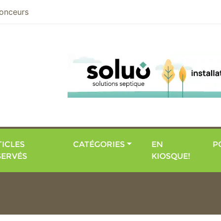
nier
onceurs
ICLES
CATÉGORIES
EN
P
SERVÉS
KIOSQUE!