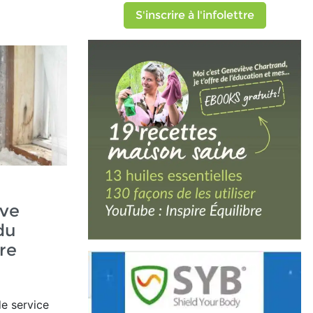
S'inscrire à l'infolettre
ave
du
re
e service