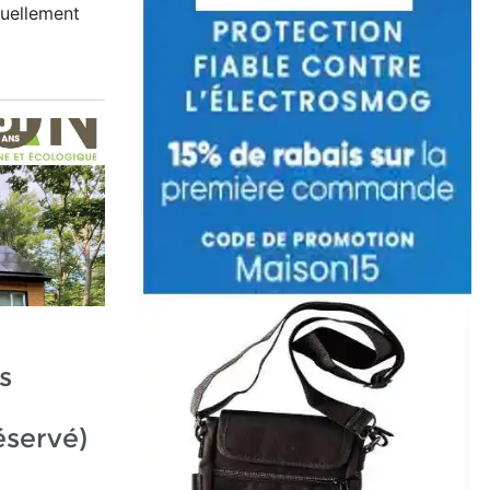
nuellement
s
éservé)