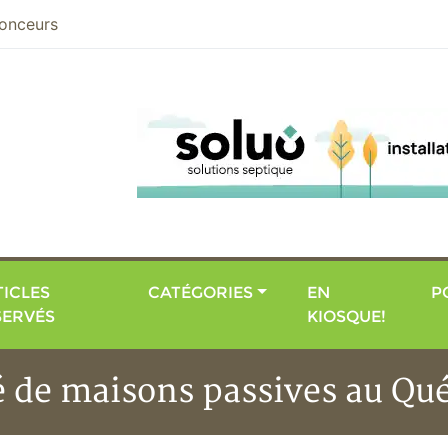
nier
onceurs
ICLES
CATÉGORIES
EN
P
SERVÉS
KIOSQUE!
de maisons passives au Qu