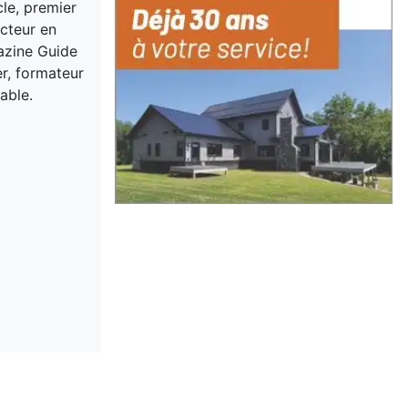
cle, premier
acteur en
gazine Guide
er, formateur
able.