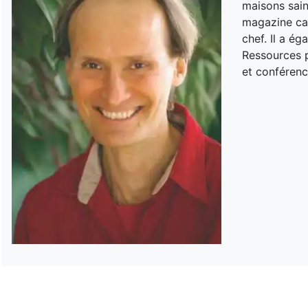
maisons sain
magazine can
chef. Il a é
Ressources p
et conférenc