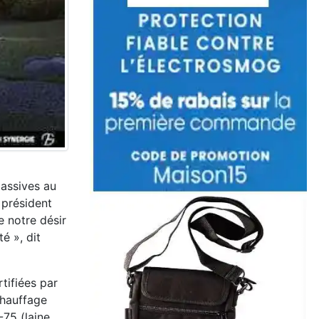
passives au
 président
e notre désir
́ », dit
tifiées par
chauffage
-75 (laine