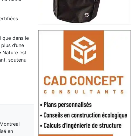
rtifiées
i que dans le
 plus d’une
re Nature est
ant, soutenu
 Montreal
isé en