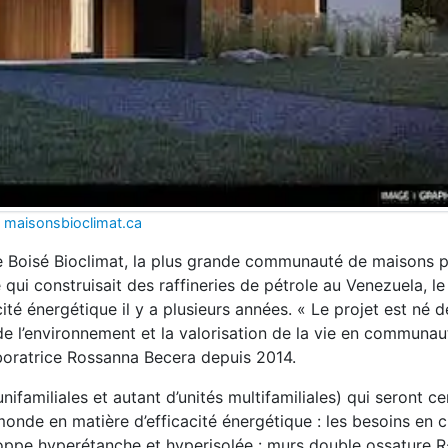
 maisonsbioclimat.ca
 Boisé Bioclimat, la plus grande communauté de maisons 
e qui construisait des raffineries de pétrole au Venezuela, le
ité énergétique il y a plusieurs années. « Le projet est né d
 de l’environnement et la valorisation de la vie en communaute
aboratrice Rossanna Becera depuis 2014.
ifamiliales et autant d’unités multifamiliales) qui seront cer
de en matière d’efficacité énergétique : les besoins en 
oppe hyperétanche et hyperisolée : murs double ossature R