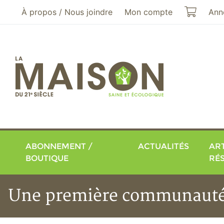
Aller au menu principal
Aller au contenu principal
Mon pa
À propos / Nous joindre
Mon compte
Ann
ABONNEMENT /
ACTUALITÉS
ART
BOUTIQUE
RÉ
Une première communauté 