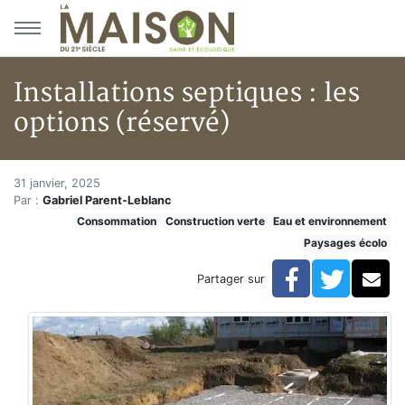
Aller au menu principal
Aller au contenu principal
Installations septiques : les
options (réservé)
Installations septiques : les op
Accueil
31 janvier, 2025
Par :
Gabriel Parent-Leblanc
Articles
Consommation
Construction verte
Eau et environnement
Construction verte
Paysages écolo
Enveloppe du bâtiment
Installations septiques : les options (réservé)
Facebook
Twitte
Co
Partager sur