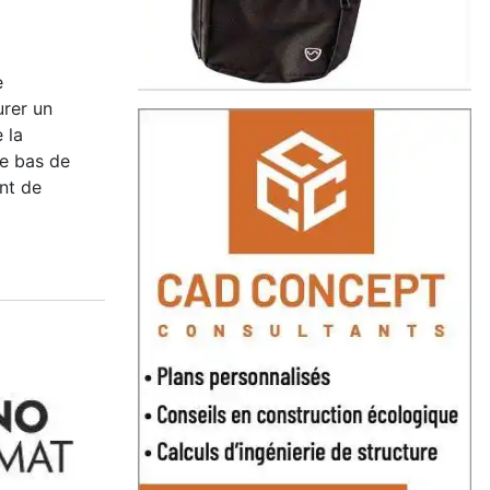
e
rer un
 la
le bas de
nt de