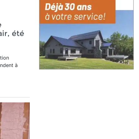
e
air, été
tion
ndent à