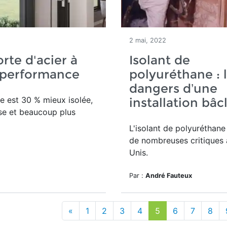
2 mai, 2022
rte d'acier à
Isolant de
 performance
polyuréthane : 
dangers d’une
e est 30 % mieux isolée,
installation bâc
se et beaucoup plus
L'isolant de polyuréthane 
de nombreuses critiques 
Unis.
Par :
André Fauteux
«
1
2
3
4
5
6
7
8