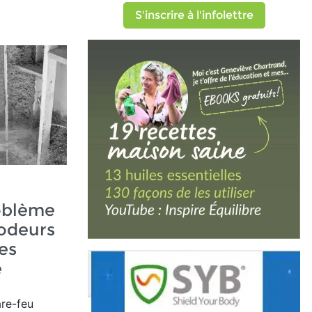
S'inscrire à l'infolettre
oblème
 odeurs
es
e
re-feu