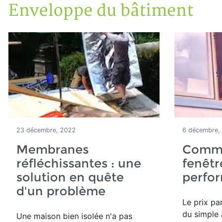
Enveloppe du bâtiment
Accueil
Articles
Enveloppe du bâtiment
23 décembre, 2022
6 décembre,
Membranes
Comme
réfléchissantes : une
fenêtr
solution en quête
perfor
d'un problème
Le prix pa
du simple 
Une maison bien isolée n'a pas