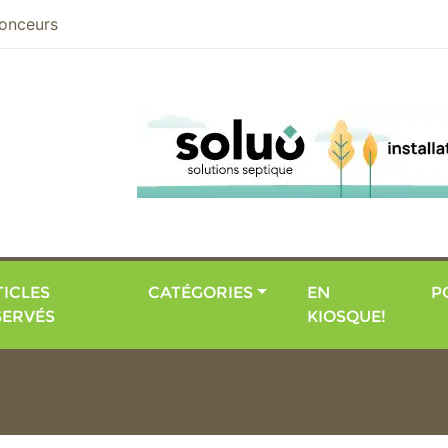
nier
onceurs
ICLES
CATÉGORIES
EN
P
SERVÉS
KIOSQUE!