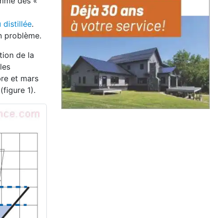
omme des «
distillée
.
un problème.
tion de la
les
bre et mars
(figure 1).