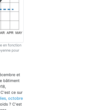
re en fonction
moyenne pour
 décembre et
le bâtiment
018,
 C'est ce sur
ies, octobre
roids ? C'est