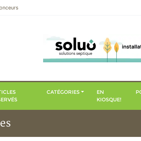
nier
onceurs
ICLES
CATÉGORIES
EN
P
SERVÉS
KIOSQUE!
tes