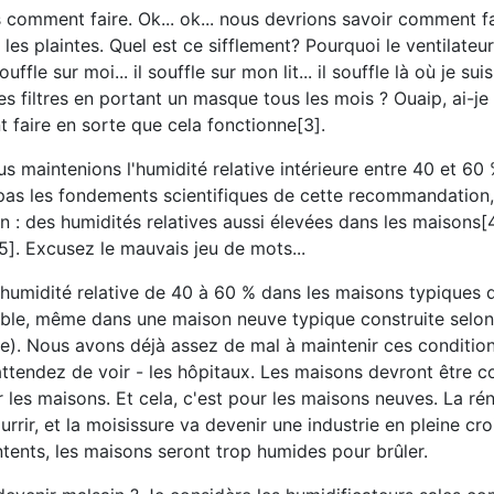
 comment faire. Ok... ok... nous devrions savoir comment f
les plaintes. Quel est ce sifflement? Pourquoi le ventilateu
le sur moi... il souffle sur mon lit... il souffle là où je suis a
es filtres en portant un masque tous les mois ? Ouaip, ai-j
 faire en sorte que cela fonctionne[3].
s maintenions l'humidité relative intérieure entre 40 et 60
e pas les fondements scientifiques de cette recommandation
n : des humidités relatives aussi élevées dans les maisons[
[5]. Excusez le mauvais jeu de mots...
ne humidité relative de 40 à 60 % dans les maisons typiques
ssible, même dans une maison neuve typique construite selo
ue). Nous avons déjà assez de mal à maintenir ces condition
- attendez de voir - les hôpitaux. Les maisons devront être c
r les maisons. Et cela, c'est pour les maisons neuves. La ré
rir, et la moisissure va devenir une industrie en pleine cro
ents, les maisons seront trop humides pour brûler.