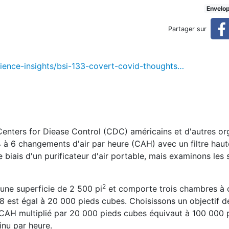
tes
Envelo
Partager sur
ience-insights/bsi-133-covert-covid-thoughts…
Centers for Diease Control (CDC) américains et d'autres o
à 6 changements d'air par heure (CAH) avec un filtre haute
 le biais d'un purificateur d'air portable, mais examinons le
2
une superficie de 2 500 pi
et comporte trois chambres à 
8 est égal à 20 000 pieds cubes. Choisissons un objectif 
CAH multiplié par 20 000 pieds cubes équivaut à 100 000 
inu par heure.