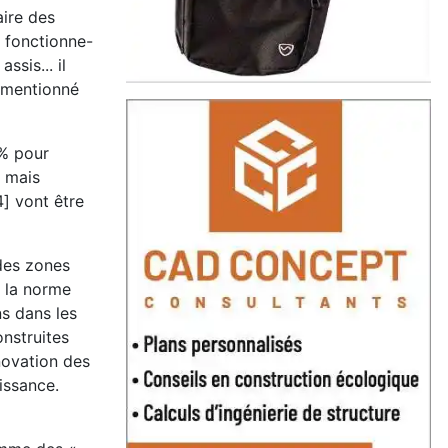
aire des
r fonctionne-
ssis... il
e mentionné
 % pour
, mais
4] vont être
 des zones
n la norme
s dans les
onstruites
novation des
issance.