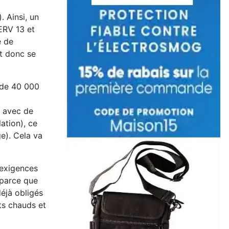
). Ainsi, un
MERV 13 et
é de
ut donc se
 de 40 000
é avec de
ation), ce
e). Cela va
s exigences
parce que
éjà obligés
ts chauds et