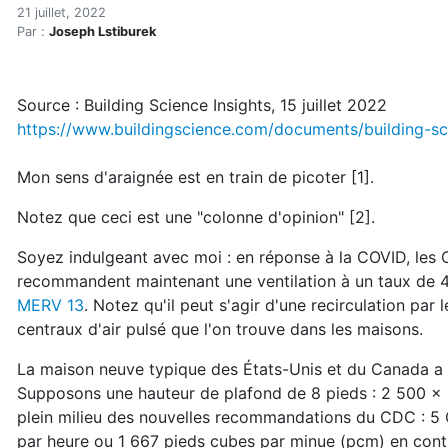
Pensées covidiennes secrè
Accueil
21 juillet, 2022
Par :
Joseph Lstiburek
Articles
Enveloppe du bâtiment
Pensées covidiennes secrètes
Source : Building Science Insights, 15 juillet 2022
https://www.buildingscience.com/documents/building-sc
Mon sens d'araignée est en train de picoter [1].
Notez que ceci est une "colonne d'opinion" [2].
Soyez indulgeant avec moi : en réponse à la COVID, les 
recommandent maintenant une ventilation à un taux de 4 
MERV 13
. Notez qu'il peut s'agir d'une recirculation par
centraux d'air pulsé que l'on trouve dans les maisons.
La maison neuve typique des États-Unis et du Canada a 
Supposons une hauteur de plafond de 8 pieds : 2 500 x 
plein milieu des nouvelles recommandations du CDC : 5 
par heure ou 1 667 pieds cubes par minue (pcm) en cont