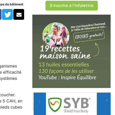
ppe du bâtiment
S'inscrire à l'infolettre
Facebook
Twitter
Courriel
rganismes
 efficacité
s systèmes
coucher.
de 5 CAH, en
pieds cubes