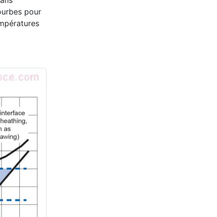
dans
courbes pour
empératures