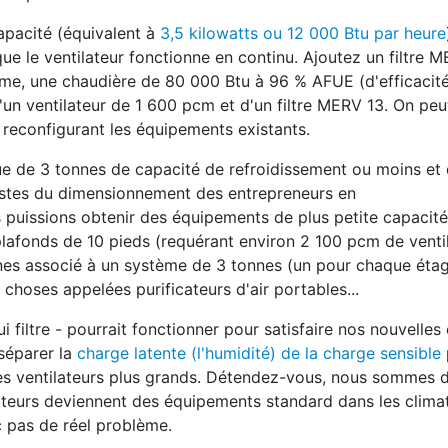
apacité (équivalent à
3,5 kilowatts ou 12 000 Btu par heure
ue le ventilateur fonctionne en continu. Ajoutez un filtre 
me, une chaudière de 80 000 Btu à 96 % AFUE (d'efficacit
d'un ventilateur de 1 600 pcm et d'un filtre MERV 13. On pe
econfigurant les équipements existants.
ue de 3 tonnes de capacité de refroidissement ou moins et
listes du dimensionnement des entrepreneurs en
us puissions obtenir des équipements de plus petite capacit
plafonds de 10 pieds (requérant environ 2 100 pcm de ventil
nnes associé à un système de 3 tonnes (un pour chaque étag
hoses appelées purificateurs d'air portables...
i filtre - pourrait fonctionner pour satisfaire nos nouvelle
 séparer la
charge latente (l'humidité) de la charge sensible
s ventilateurs plus grands. Détendez-vous, nous sommes d
cateurs deviennent des équipements standard dans les clima
c pas de réel problème.