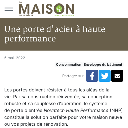
Aller au menu principal
Aller au contenu principal
Une porte d'acier à haute
performance
Une porte d'acier à haute per
Accueil
6 mai, 2022
Consommation
Enveloppe du bâtiment
Articles
Consommation
Facebook
Twitte
Co
Partager sur
Une porte d'acier à haute performance
Les portes doivent résister à tous les aléas de la
vie. Par sa construction réinventée, sa conception
robuste et sa souplesse d’opération, le système
de porte d'entrée
Novatech Haute Performance
(NHP)
constitue la solution parfaite pour votre maison neuve
ou vos projets de rénovation.