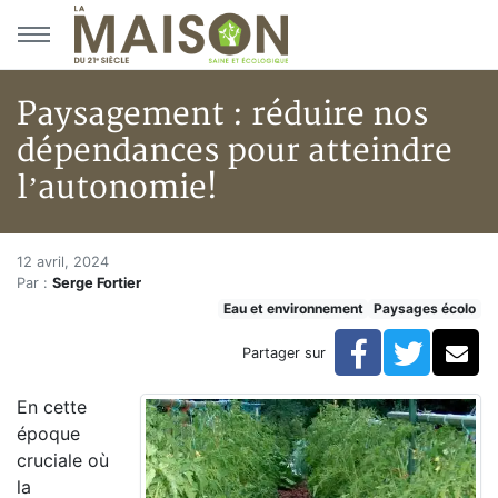
Aller au menu principal
Aller au contenu principal
Paysagement : réduire nos
dépendances pour atteindre
l’autonomie!
Paysagement : réduire nos dép
Accueil
12 avril, 2024
Par :
Serge Fortier
Articles
Eau et environnement
Paysages écolo
Eau et environnement
Eau et environnement
Facebook
Twitte
Co
Partager sur
Paysagement : réduire nos dépendances pour atteindr
En cette
époque
cruciale où
la