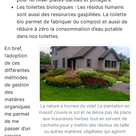
Les toilettes biologiques : Les résidus humains
sont aussi des ressources gaspillées. La toilette
bio permet de fabriquer du compost et aussi de
réduire à zéro la consommation d’eau potable
dans nos toilettes.
En bref,
l’adoption
de ces
différentes
méthodes
de gestion
des
matières
La nature a horreur du vide! La plantation en
organiques
massif couvre le sol et ne laisse pas de place
me permet
aux mauvaises herbes tout en servant de
de me
cachette pour y mettre des résidus de taille
passer d’un
ou autres matières végétales qui agiront
service