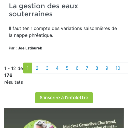
La gestion des eaux
souterraines
Il faut tenir compte des variations saisonnières de
la
nappe phréatique.
Par :
Joe Lstiburek
1
2
3
4
5
6
7
8
9
10
1 - 12 de
176
résultats
S'inscrire à l'infolettre