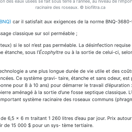
ion des eaux usées se fait sous terre à l'année, au niveau de l'impo
racinaire des roseaux.
©
biofiltra.ca
 (BNQ)
car il satisfait aux exigences de la norme BNQ-3680-
sage classique sur sol perméable ;
teux) si le sol n’est pas perméable. La désinfection requise
 étanche, sous l’
Écophyltre
ou à la sortie de celui-ci, selo
chnologie a une plus longue durée de vie utile et des coûts
ncées. Ce système gravi- taire, étanche et sans odeur, est p
e pour 8 à 10 ans) pour démarrer le travail d’épuration :
ierre aménagé à la sortie d’une fosse septique classique. L
e l’important système racinaire des roseaux communs (phrag
de 6,5 x 6 m traitant 1 260 litres d’eau par jour. Prix autou
ir de 15 000 $ pour un sys- tème tertiaire.