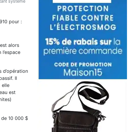
rtant système
910 pour :
 est alors
n l’espace
 d’opération
assif. Il
 elle
’eau est
mites)
r de 10 000 $