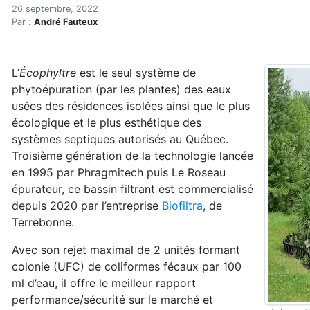
Le retour du roseau épurat
Accueil
26 septembre, 2022
Par :
André Fauteux
Articles
Eau et environnement
Eau et environnement
L’
Écophyltre
est le seul système de
Le retour du roseau épurateur
phytoépuration (par les plantes) des eaux
usées des résidences isolées ainsi que le plus
écologique et le plus esthétique des
systèmes septiques autorisés au Québec.
Troisième génération de la technologie lancée
en 1995 par Phragmitech puis Le Roseau
épurateur, ce bassin filtrant est commercialisé
depuis 2020 par l’entreprise
Biofiltra
, de
Terrebonne.
Avec son rejet maximal de 2 unités formant
colonie (UFC) de coliformes fécaux par 100
ml d’eau, il offre le meilleur rapport
performance/sécurité sur le marché et