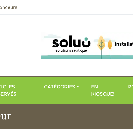
nier
onceurs
ICLES
CATÉGORIES
EN
P
SERVÉS
KIOSQUE!
eur