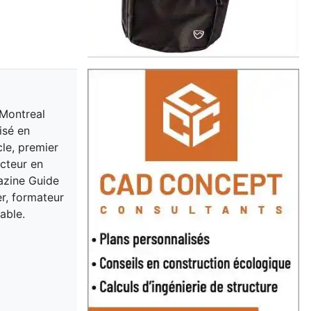
 Montreal
isé en
cle, premier
acteur en
gazine Guide
er, formateur
able.