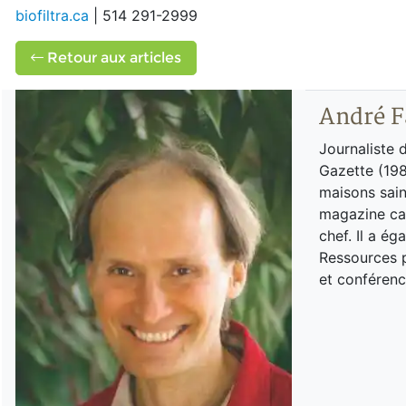
biofiltra.ca
| 514 291-2999
Retour aux articles
André F
Journaliste 
Gazette (198
maisons sain
magazine can
chef. Il a é
Ressources p
et conférenc