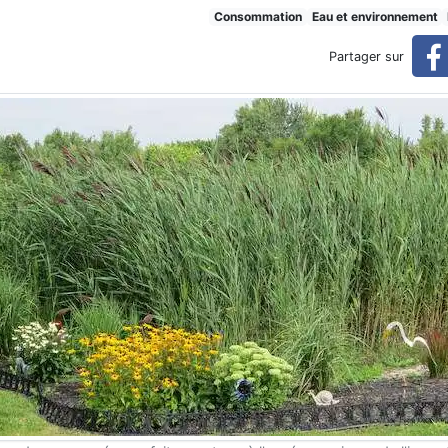
eur
Consommation
Eau et environnement
Partager sur