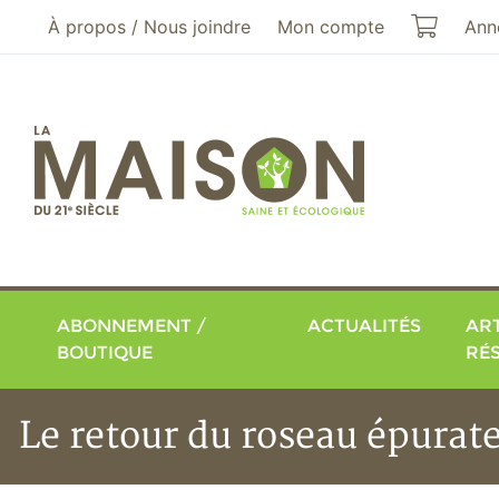
Aller au menu principal
Aller au contenu principal
Mon pa
À propos / Nous joindre
Mon compte
Ann
ABONNEMENT /
ACTUALITÉS
ART
BOUTIQUE
RÉ
Le retour du roseau épurat