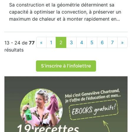
S
a construction et la géométrie déterminent sa
capacité à optimiser la convection, à préserver un
maximum de chaleur et à monter rapidement en...
«
1
2
3
4
5
6
7
»
13 - 24 de
77
résultats
S'inscrire à l'infolettre