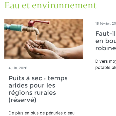
Eau et environnement
Accueil
Articles
Eau et environnement
Eau et environnement
18 février, 2
Faut-i
en bou
robine
Divers mo
potable pl
4 juin, 2026
Puits à sec : temps
arides pour les
régions rurales
(réservé)
De plus en plus de pénuries d'eau