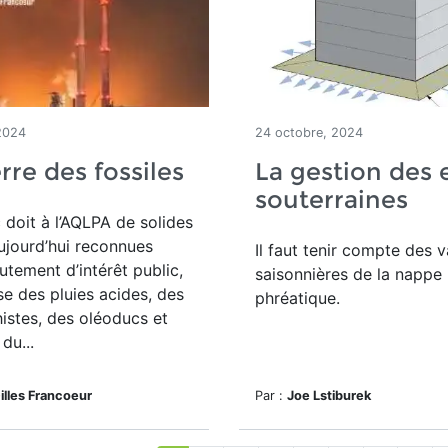
2024
24 octobre, 2024
rre des fossiles
La gestion des 
souterraines
 doit à l’AQLPA de solides
aujourd’hui reconnues
Il faut tenir compte des v
ement d’intérêt public,
saisonnières de la
nappe
sse des pluies acides, des
phréatique.
istes, des oléoducs et
du...
illes Francoeur
Par :
Joe Lstiburek