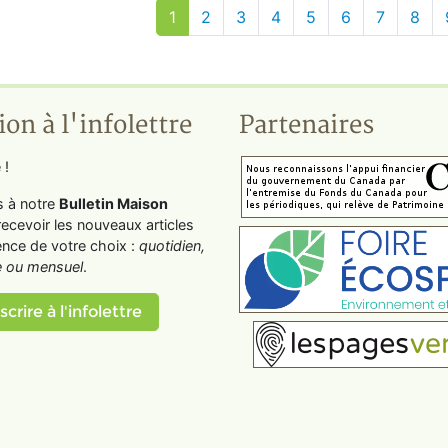
1
2
3
4
5
6
7
8
ion à l'infolettre
Partenaires
 !
s à notre
Bulletin Maison
recevoir les nouveaux articles
ence de votre choix :
quotidien,
 ou mensuel
.
scrire à l'infolettre