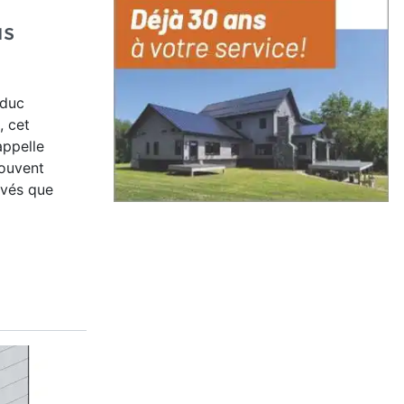
us
oduc
, cet
appelle
souvent
ivés que