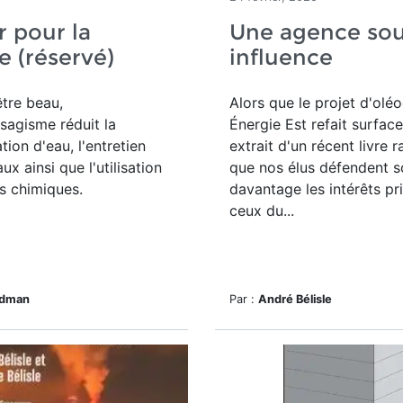
r pour la
Une agence so
e (réservé)
influence
être beau,
Alors que le projet d'olé
sagisme réduit la
Énergie Est refait surface
on d'eau, l'entretien
extrait d'un récent livre r
x ainsi que l'utilisation
que nos élus défendent 
s chimiques.
davantage les intérêts pr
ceux du...
edman
Par :
André Bélisle