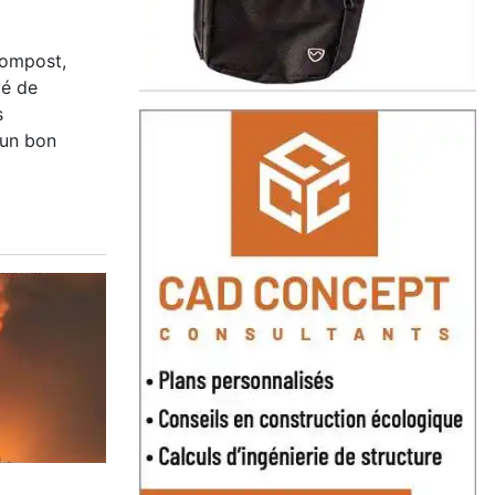
 compost,
té de
s
 un bon