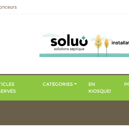
nier
onceurs
ICLES
CATÉGORIES
EN
P
SERVÉS
KIOSQUE!