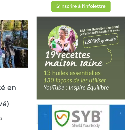
S'inscrire à l'infolettre
é en
vé)
a