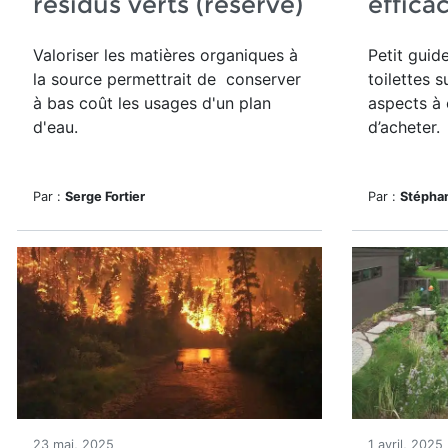
résidus verts (réservé)
effica
Valoriser les matières organiques à
Petit guide
la source permettrait de conserver
toilettes 
à bas coût les usages d'un plan
aspects à 
d'eau.
d’acheter.
Par :
Serge Fortier
Par :
Stépha
23 mai, 2025
1 avril, 2025