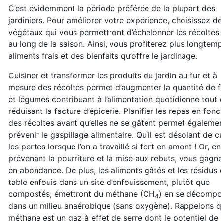
C’est évidemment la période préférée de la plupart des
jardiniers. Pour améliorer votre expérience, choisissez d
végétaux qui vous permettront d’échelonner les récoltes
au long de la saison. Ainsi, vous profiterez plus longtem
aliments frais et des bienfaits qu’offre le jardinage.
Cuisiner et transformer les produits du jardin au fur et à
mesure des récoltes permet d’augmenter la quantité de f
et légumes contribuant à l’alimentation quotidienne tout 
réduisant la facture d’épicerie. Planifier les repas en fonc
des récoltes avant qu’elles ne se gâtent permet égaleme
prévenir le gaspillage alimentaire. Qu’il est désolant de 
les pertes lorsque l’on a travaillé si fort en amont ! Or, en
prévenant la pourriture et la mise aux rebuts, vous gagn
en abondance. De plus, les aliments gâtés et les résidus
table enfouis dans un site d’enfouissement, plutôt que
compostés, émettront du méthane (CH
) en se décomp
4
dans un milieu anaérobique (sans oxygène). Rappelons q
méthane est un gaz à effet de serre dont le potentiel de