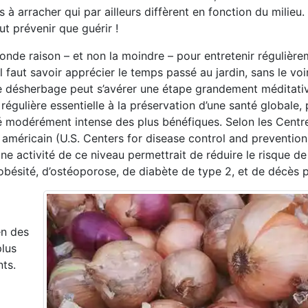
à arracher qui par ailleurs diffèrent en fonction du milieu. C
ut prévenir que guérir !
econde raison – et non la moindre – pour entretenir régulièr
 Il faut savoir apprécier le temps passé au jardin, sans le v
de désherbage peut s’avérer une étape grandement méditati
 régulière essentielle à la préservation d’une santé globale
ité modérément intense des plus bénéfiques. Selon les Centr
américain (U.S. Centers for disease control and prevention)
e activité de ce niveau permettrait de réduire le risque d
’obésité, d’ostéoporose, de diabète de type 2, et de décès 
en des
plus
ts.