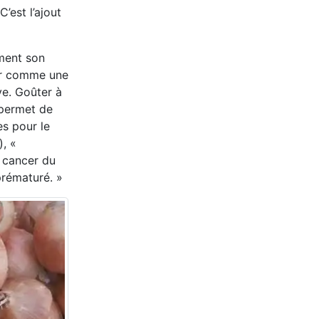
’est l’ajout
ement son
oir comme une
ve. Goûter à
, permet de
es pour le
, «
e cancer du
prématuré. »