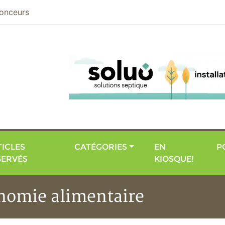
nier
onceurs
ICLES
CATÉGORIES
EN
P
SERVÉS
KIOSQUE!
onomie alimentaire