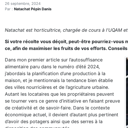
L’abondance grâce à l’aut
Accueil
26 septembre, 2024
Par :
Natachat Pépin Danis
Articles
Eau et environnement
Eau et environnement
Natachat est horticultrice, chargée de cours à l'UQAM et
L’abondance grâce à l’autonomie alimentaire
Si votre récolte vous déçoit, peut-être pourriez-vous mi
ce, afin de maximiser les fruits de vos efforts. Conseils
Dans mon premier article sur l’autosuffisance
alimentaire paru dans le numéro d’été 2024,
j’abordais la planification d’une production à la
maison, et je mentionnais la tendance bien établie
des villes nourricières et de l’agriculture urbaine.
Autant les locataires que les propriétaires peuvent
se tourner vers ce genre d’initiative en faisant preuve
de créativité et de savoir-faire. Dans le contexte
économique actuel, il devient d’autant plus pertinent
d’avoir des potagers ainsi que des serres à la