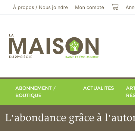
Aller au menu principal
Aller au contenu principal
Mon pa
À propos / Nous joindre
Mon compte
Ann
ABONNEMENT /
ACTUALITÉS
ART
BOUTIQUE
RÉ
L’abondance grâce à l’aut