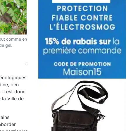
début comme en
de gel.
 écologiques.
ine, rien
 Il est donc
 la Ville de
tains
’aborder