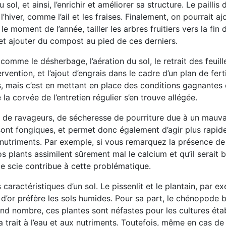
ol, et ainsi, l’enrichir et améliorer sa structure. Le paillis d
hiver, comme l’ail et les fraises. Finalement, on pourrait aj
 moment de l’année, tailler les arbres fruitiers vers la fin d
 et ajouter du compost au pied de ces derniers.
, comme le désherbage, l’aération du sol, le retrait des feuill
rvention, et l’ajout d’engrais dans le cadre d’un plan de ferti
, mais c’est en mettant en place des conditions gagnantes 
 la corvée de l’entretien régulier s’en trouve allégée.
e de ravageurs, de sécheresse de pourriture due à un mauva
 sont fongiques, et permet donc également d’agir plus rapid
nutriments. Par exemple, si vous remarquez la présence de 
s plants assimilent sûrement mal le calcium et qu’il serait 
de scie contribue à cette problématique.
caractéristiques d’un sol. Le pissenlit et le plantain, par e
 d’or préfère les sols humides. Pour sa part, le chénopode 
grand nombre, ces plantes sont néfastes pour les cultures éta
 trait à l’eau et aux nutriments. Toutefois, même en cas d