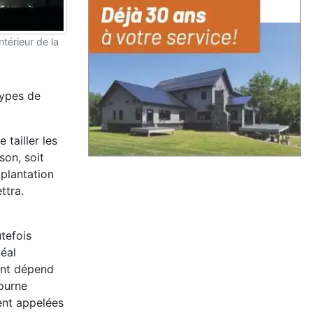
térieur de la
types de
tailler les
son, soit
plantation
ttra.
utefois
méal
ont dépend
tourne
ent appelées