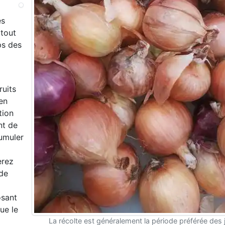
es
 tout
ps des
ruits
en
tion
nt de
cumuler
erez
 de
osant
ue le
La récolte est généralement la période préférée des j