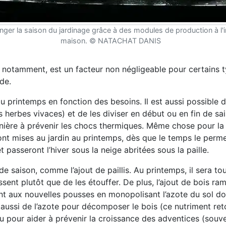
ger la saison du jardinage grâce à des modules de production à l'in
maison. © NATACHAT DANIS
H, notamment, est un facteur non négligeable pour certains 
de.
printemps en fonction des besoins. Il est aussi possible de 
es herbes vivaces) et de les diviser en début ou en fin de sai
anière à prévenir les chocs thermiques. Même chose pour la 
ont mises au jardin au printemps, dès que le temps le perme
et passeront l’hiver sous la neige abritées sous la paille.
e saison, comme l’ajout de paillis. Au printemps, il sera to
ent plutôt que de les étouffer. De plus, l’ajout de bois ra
nt aux nouvelles pousses en monopolisant l’azote du sol d
t aussi de l’azote pour décomposer le bois (ce nutriment re
u pour aider à prévenir la croissance des adventices (souv