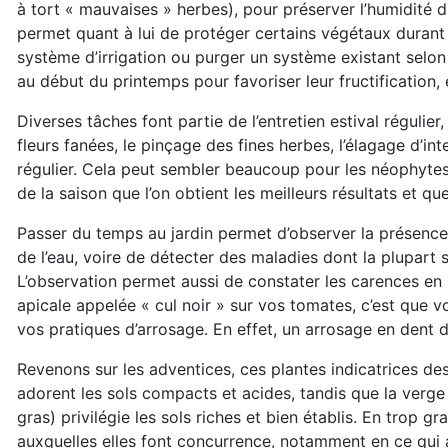
à tort « mauvaises » herbes), pour préserver l’humidité du s
permet quant à lui de protéger certains végétaux durant l’
système d’irrigation ou purger un système existant selon le
au début du printemps pour favoriser leur fructification,
Diverses tâches font partie de l’entretien estival régulier
fleurs fanées, le pinçage des fines herbes, l’élagage d’inte
régulier. Cela peut sembler beaucoup pour les néophytes
de la saison que l’on obtient les meilleurs résultats et que
Passer du temps au jardin permet d’observer la présenc
de l’eau, voire de détecter des maladies dont la plupart
L’observation permet aussi de constater les carences en 
apicale appelée « cul noir » sur vos tomates, c’est que vo
vos pratiques d’arrosage. En effet, un arrosage en dent 
Revenons sur les adventices, ces plantes indicatrices des 
adorent les sols compacts et acides, tandis que la verge
gras) privilégie les sols riches et bien établis. En trop 
auxquelles elles font concurrence, notamment en ce qui a