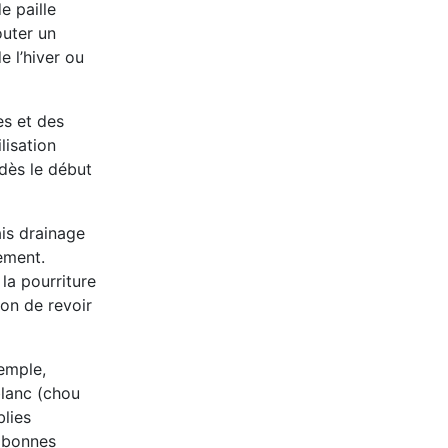
e paille
outer un
e l’hiver ou
es et des
lisation
dès le début
is drainage
ement.
la pourriture
bon de revoir
xemple,
blanc (chou
blies
e bonnes