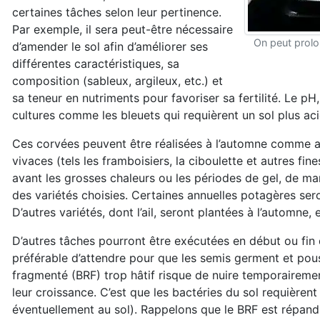
certaines tâches selon leur pertinence.
Par exemple, il sera peut-être nécessaire
On peut prolon
d’amender le sol afin d’améliorer ses
différentes caractéristiques, sa
composition (sableux, argileux, etc.) et
sa teneur en nutriments pour favoriser sa fertilité. Le p
cultures comme les bleuets qui requièrent un sol plus aci
Ces corvées peuvent être réalisées à l’automne comme au 
vivaces (tels les framboisiers, la ciboulette et autres fin
avant les grosses chaleurs ou les périodes de gel, de m
des variétés choisies. Certaines annuelles potagères ser
D’autres variétés, dont l’ail, seront plantées à l’automne, 
D’autres tâches pourront être exécutées en début ou fin d
préférable d’attendre pour que les semis germent et pouss
fragmenté (BRF) trop hâtif risque de nuire temporaireme
leur croissance. C’est que les bactéries du sol requièren
éventuellement au sol). Rappelons que le BRF est répand