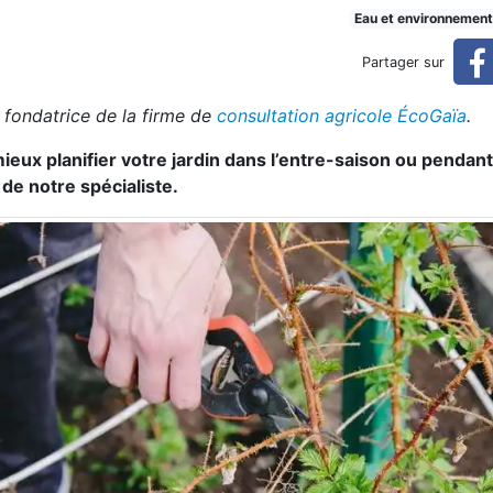
onomie alimentaire
Eau et environnement
Partager sur
 fondatrice de la firme de
consultation agricole ÉcoGaïa
.
eux planifier votre jardin dans l’entre-saison ou pendant l
 de notre spécialiste.