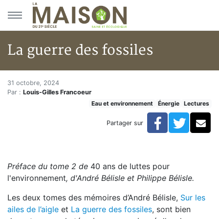
Aller au menu principal
Aller au contenu principal
La guerre des fossiles
La guerre des fossiles
Accueil
31 octobre, 2024
Par :
Louis-Gilles Francoeur
Articles
Eau et environnement
Énergie
Lectures
Énergie
Chauffage
Facebook
Twitte
Co
Partager sur
La guerre des fossiles
Préface du tome 2 de
40 ans de luttes pour
l'environnement
, d'André Bélisle et Philippe Bélisle.
Les deux tomes des mémoires d’André Bélisle,
Sur les
ailes de l’aigle
et
La guerre des fossiles
, sont bien