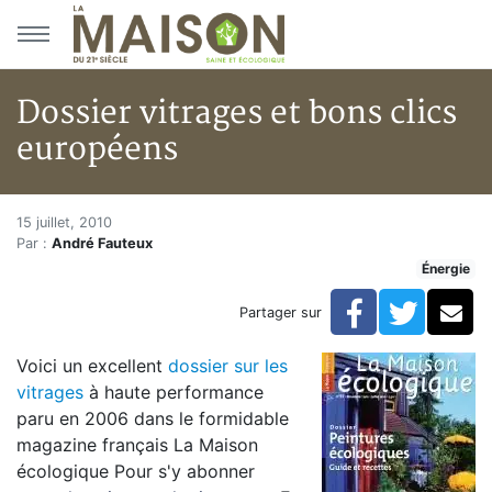
Aller au menu principal
Aller au contenu principal
Dossier vitrages et bons clics
européens
Dossier vitrages et bons clics 
Accueil
15 juillet, 2010
Par :
André Fauteux
Articles
Énergie
Énergie
Chauffage
Facebook
Twitte
Co
Partager sur
Dossier vitrages et bons clics européens
Voici un excellent
dossier sur les
vitrages
à haute performance
paru en 2006 dans le formidable
magazine français La Maison
écologique Pour s'y abonner