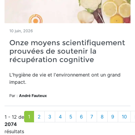
10 juin, 2026
Onze moyens scientifiquement
prouvées de soutenir la
récupération cognitive
L'hygiène de vie et l'environnement ont un grand
impact.
Par :
André Fauteux
1
2
3
4
5
6
7
8
9
10
1 - 12 de
2074
résultats