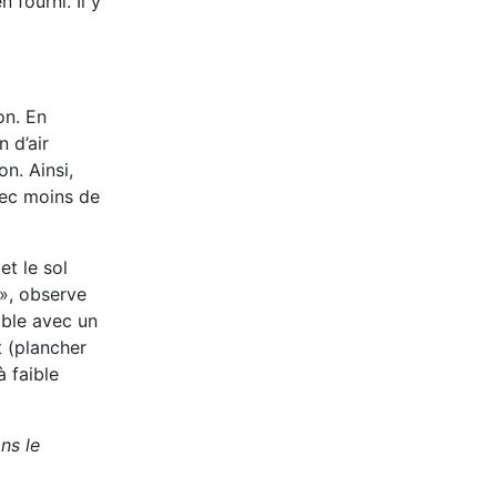
 fourni. Il y
on. En
 d’air
n. Ainsi,
avec moins de
et le sol
e», observe
able avec un
t (plancher
à faible
ns le