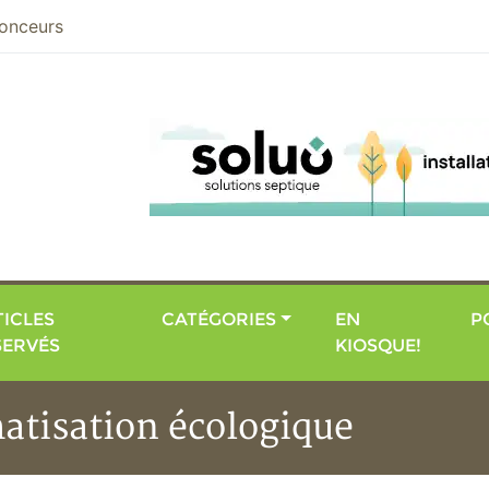
nier
onceurs
ICLES
CATÉGORIES
EN
P
SERVÉS
KIOSQUE!
matisation écologique