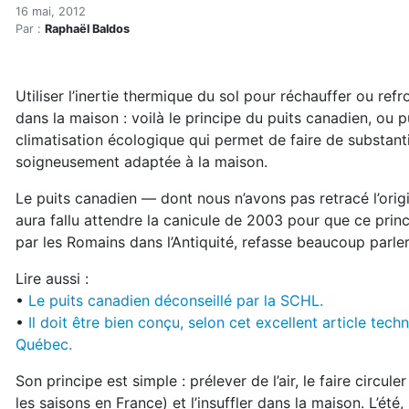
Le puits canadien, une cli
Accueil
16 mai, 2012
Par :
Raphaël Baldos
Articles
Maisons saines
Hypersensibilités environnementales
Utiliser l’inertie thermique du sol pour réchauffer ou refroi
Le puits canadien, une climatisation écologique
dans la maison : voilà le principe du puits canadien, ou pu
climatisation écologique qui permet de faire de substanti
soigneusement adaptée à la maison.
Le puits canadien — dont nous n’avons pas retracé l’origi
aura fallu attendre la canicule de 2003 pour que ce princ
par les Romains dans l’Antiquité, refasse beaucoup parler
Lire aussi :
•
Le puits canadien déconseillé par la SCHL.
•
Il doit être bien conçu, selon cet excellent article te
Québec.
Son principe est simple : prélever de l’air, le faire circu
les saisons en France) et l’insuffler dans la maison. L’été, 