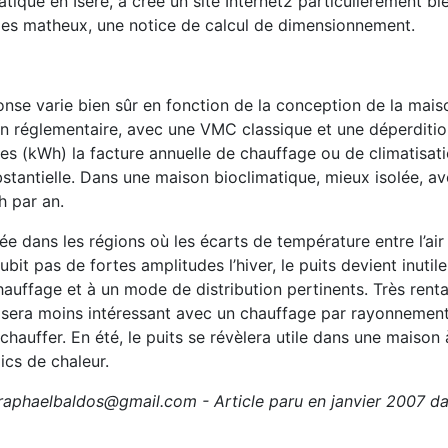
tique en Isère, a créé un site Internet2 particulièrement bien
r les matheux, une notice de calcul de dimensionnement.
onse varie bien sûr en fonction de la conception de la mais
n réglementaire, avec une VMC classique et une déperdition
es (kWh) la facture annuelle de chauffage ou de climatisatio
substantielle. Dans une maison bioclimatique, mieux isolée, 
h par an.
lée dans les régions où les écarts de température entre l’air 
bit pas de fortes amplitudes l’hiver, le puits devient inutil
hauffage et à un mode de distribution pertinents. Très rent
 il sera moins intéressant avec un chauffage par rayonnemen
échauffer. En été, le puits se révèlera utile dans une maison 
ics de chaleur.
raphaelbaldos@gmail.com - Article paru en janvier 2007 da