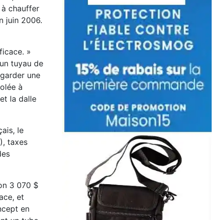
e à chauffer
n juin 2006.
fficace. »
d un tuyau de
 garder une
olée à
et la dalle
ais, le
), taxes
des
on 3 070 $
ace, et
ncept en