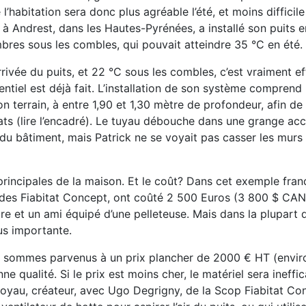
l’habitation sera donc plus agréable l’été, et moins difficil
re à Andrest, dans les Hautes-Pyrénées, a installé son puits e
bres sous les combles, qui pouvait atteindre 35 °C en été.
 l’arrivée du puits, et 22 °C sous les combles, c’est vraiment e
essentiel est déjà fait. L’installation de son système compren
terrain, à entre 1,90 et 1,30 mètre de profondeur, afin de
ats (lire l’encadré). Le tuyau débouche dans une grange acc
re du bâtiment, mais Patrick ne se voyait pas casser les murs 
 principales de la maison. Et le coût? Dans cet exemple franç
études Fiabitat Concept, ont coûté 2 500 Euros (3 800 $ CAN
ire et un ami équipé d’une pelleteuse. Mais dans la plupart 
lus importante.
 sommes parvenus à un prix plancher de 2000 € HT (envir
qualité. Si le prix est moins cher, le matériel sera ineffic
c Loyau, créateur, avec Ugo Degrigny, de la Scop Fiabitat Co