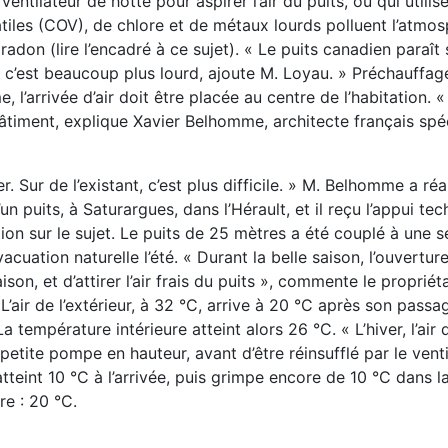
ventilateur de hotte pour aspirer l’air du puits, ou qui utilis
iles (COV), de chlore et de métaux lourds polluent l’atmo
 radon (lire l’encadré à ce sujet). « Le puits canadien paraît
, c’est beaucoup plus lourd, ajoute M. Loyau. » Préchauffag
l’arrivée d’air doit être placée au centre de l’habitation. « 
 bâtiment, explique Xavier Belhomme, architecte français spé
. Sur de l’existant, c’est plus difficile. » M. Belhomme a réa
 puits, à Saturargues, dans l’Hérault, et il reçu l’appui te
ion sur le sujet. Le puits de 25 mètres a été couplé à une s
acuation naturelle l’été. « Durant la belle saison, l’ouvertur
n, et d’attirer l’air frais du puits », commente le propriéta
’air de l’extérieur, à 32 °C, arrive à 20 °C après son passa
La température intérieure atteint alors 26 °C. « L’hiver, l’air 
 petite pompe en hauteur, avant d’être réinsufflé par le venti
 atteint 10 °C à l’arrivée, puis grimpe encore de 10 °C dans l
re : 20 °C.