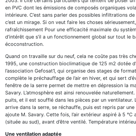
2003. Il cite certains particuliers qui tentent de poser un 
en PVC dont les émissions de composés organiques volat
intérieure. C’est sans parler des possibles infiltrations de
c’est un mirage. Si on veut faire les choses sérieusement
rafraîchissement Pour une efficacité maximale du système, 
d’intérêt que s’il a un fonctionnement global sur tout le
écoconstruction.
Quand on travaille sur du neuf, cela ne coûte pas très cher
1995, une construction bioclimatique de 125 m2 dotée d’un
l’association Gefosat1, qui organise des stages de format
complète le préchauffage de l’air en hiver, et qui sert d’év
fenêtre de la serre permet de mettre en dépression la maiso
Savary. L’atmosphère est ainsi renouvelée naturellement. L
puits, et il est soufflé dans les pièces par un ventilateur. 
arrive dans la serre, se réchauffe, puis est repris par une
ajoute M. Savary. Cette fois, l’air extérieur aspiré à 5 °C
(située au sud), avant d’être ventilé. Température intérieu
Une ventilation adaptée