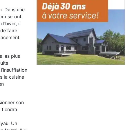
. « Dans une
 cm seront
’hiver, il
de faire
icacement
s les plus
uits
’insufflation
s la cuisine
en
sionner son
 tiendra
uyau. Un