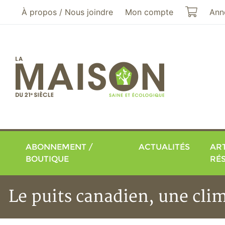
Aller au menu principal
Aller au contenu principal
Mon pa
À propos / Nous joindre
Mon compte
Ann
ABONNEMENT /
ACTUALITÉS
ART
BOUTIQUE
RÉ
Le puits canadien, une cli