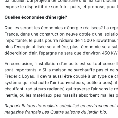
particulier, qui projette de construire une maison bioclima
expose le dispositif de son futur puits, et propose, pou
Quelles économies d’énergie?
Quelles seront les économies d’énergie réalisées? La rép
France, dans une construction neuve dotée d’une isolatio
importante, le puits pourra réduire de 1 500 kilowattheur
plus l’énergie utilisée sera chère, plus l’économie sera 
déperdition d’air, l’épargne ne sera que d’environ 450 kW
En conclusion, l’installation d’un puits est surtout conseil
sont importants. « Si la maison ne surchauffe pas et ne su
Frédéric Loyau. Il devra aussi être couplé à un type de c
système qui réchauffe l’air (convecteurs, poêle à bois),
chauffant, radiateurs radiants) qui traverse l’air sans le r
inertie, où les matériaux peu massifs absorbent mal les p
Raphaël Baldos Journaliste spécialisé en environnement 
magazine français Les Quatre saisons du jardin bio.