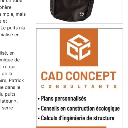
ent un tube
sphère
 simple, mais
e et
Le puits n’a
cialisé en
lisé, en
chnique de
erre qui
e de la
ire, Patrick
ge dans le
du puits
lateur »,
a serre