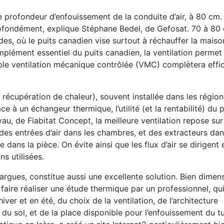
le profondeur d’enfouissement de la conduite d’air, à 80 cm
profondément, explique Stéphane Bedel, de Gefosat. 70 à 80
des, où le puits canadien vise surtout à réchauffer la maison l
lément essentiel du puits canadien, la ventilation permet 
imple ventilation mécanique contrôlée (VMC) complètera eff
récupération de chaleur), souvent installée dans les région
e à un échangeur thermique, l’utilité (et la rentabilité) du p
, de Fiabitat Concept, la meilleure ventilation repose sur l
 des entrées d’air dans les chambres, et des extracteurs dan
 dans la pièce. On évite ainsi que les flux d’air se dirigent 
s utilisées.
rargues, constitue aussi une excellente solution. Bien dimen
 faire réaliser une étude thermique par un professionnel, qui
er et en été, du choix de la ventilation, de l’architecture
e du sol, et de la place disponible pour l’enfouissement du t