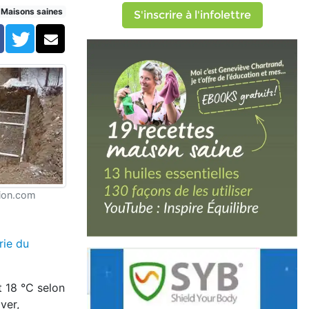
Maisons saines
S'inscrire à l'infolettre
Facebook
Twitter
Courriel
tion.com
rie du
et 18 °C selon
ver,