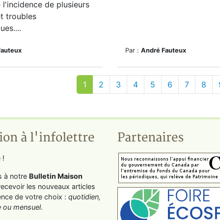
 l'incidence de plusieurs
t troubles
es....
Fauteux
Par :
André Fauteux
1
2
3
4
5
6
7
8
ion à l'infolettre
Partenaires
 !
s à notre
Bulletin Maison
recevoir les nouveaux articles
ence de votre choix :
quotidien,
 ou mensuel
.