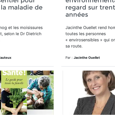
sentiel pour
environnementa
r la maladie de
regard sur tren
années
mog et les moisissures
Jacinthe Ouellet rend 
t, selon le Dr Dietrich
toutes les personnes
.
« envirosensibles » qui o
sa route.
Fauteux
Par :
Jacinthe Ouellet