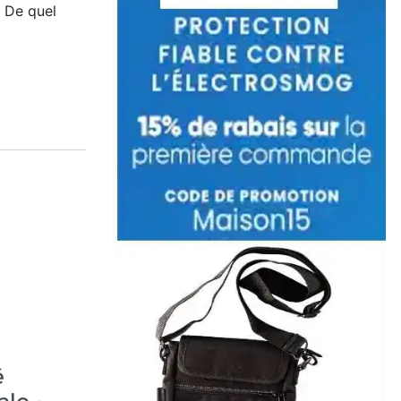
 De quel
é