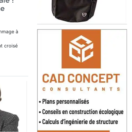
le :
te
hommage
à
nt croisé