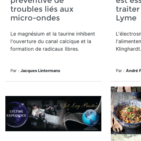
préventive de
est es
troubles liés aux
traite
micro-ondes
Lyme
Le magnésium et la taurine inhibent
L'électros
l'ouverture du canal calcique et la
l'alimenten
formation de radicaux libres.
Klinghardt
Par :
Jacques Lintermans
Par :
André 