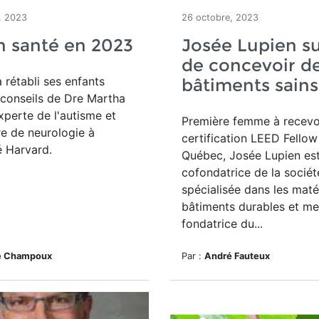
, 2023
26 octobre, 2023
n santé en 2023
Josée Lupien sur
de concevoir d
a rétabli ses enfants
bâtiments sains
conseils de Dre
Martha
xperte de l'autisme et
Première femme à recevoi
re de
neurologie
à
certification LEED Fellow
té Harvard.
Québec, Josée Lupien es
cofondatrice de la socié
spécialisée dans les maté
bâtiments durables et m
fondatrice du...
ie Champoux
Par :
André Fauteux