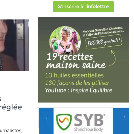
S'inscrire à l'infolettre
s
réglée
rnalistes,