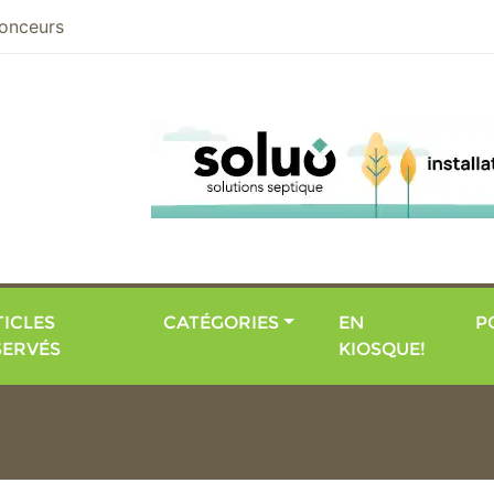
nier
onceurs
ICLES
CATÉGORIES
EN
P
SERVÉS
KIOSQUE!