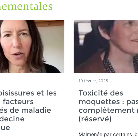
nementales
19 février, 2025
isissures et les
Toxicité des
 facteurs
moquettes : pa
és de maladie
complètement 
decine
(réservé)
que
Malmenée par certains jou