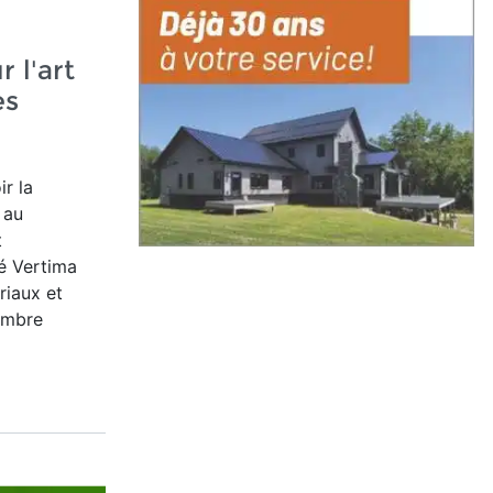
 l'art
es
r la
 au
t
té Vertima
riaux et
embre