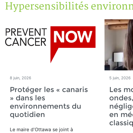
Hypersensibilités environ
Accueil
Articles
Maisons saines
Hypersensibilités environnementales
8 juin, 2026
5 juin, 2026
Protéger les « canaris
Les mo
» dans les
ondes,
environnements du
néglig
quotidien
en mé
classi
Le maire d'Ottawa se joint à