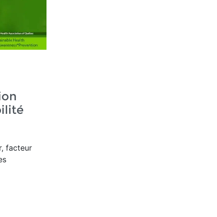
ion
ilité
r, facteur
es