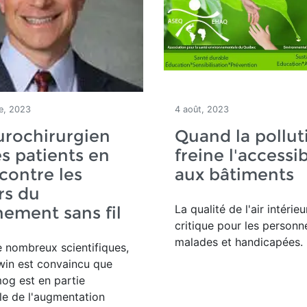
e, 2023
4 août, 2023
urochirurgien
Quand la pollut
s patients en
freine l'accessib
contre les
aux bâtiments
rs du
La qualité de l'air intérieu
ement sans fil
critique pour les personn
malades et handicapées.
e
nombreux scientifiques,
dwin est convaincu que
mog est
en partie
le de l'augmentation