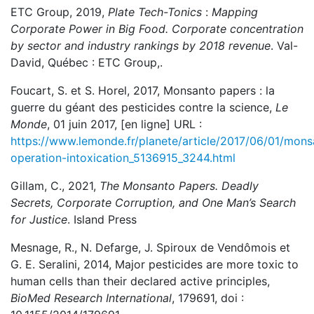
ETC Group, 2019,
Plate Tech-Tonics
:
Mapping
Corporate Power in Big Food. Corporate concentration
by sector and industry rankings by 2018 revenue
. Val-
David, Québec : ETC Group,.
Foucart, S. et S. Horel, 2017, Monsanto papers : la
guerre du géant des pesticides contre la science,
Le
Monde
, 01 juin 2017, [en ligne] URL :
https://www.lemonde.fr/planete/article/2017/06/01/mons
operation-intoxication_5136915_3244.html
Gillam, C., 2021,
The Monsanto Papers. Deadly
Secrets, Corporate Corruption, and One Man’s Search
for Justice
. Island Press
Mesnage, R., N. Defarge, J. Spiroux de Vendômois et
G. E. Seralini, 2014, Major pesticides are more toxic to
human cells than their declared active principles,
BioMed Research International
, 179691, doi :