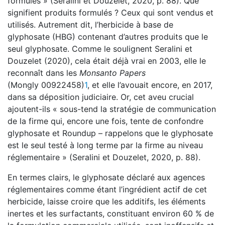
formulés » (Seralini et Douzelet, 2020, p. 88). Que
signifient produits formulés ? Ceux qui sont vendus et
utilisés. Autrement dit, l’herbicide à base de
glyphosate (HBG) contenant d’autres produits que le
seul glyphosate. Comme le soulignent Seralini et
Douzelet (2020), cela était déjà vrai en 2003, elle le
reconnaît dans les
Monsanto Papers
(Mongly 00922458)
1
, et elle l’avouait encore, en 2017,
dans sa déposition judiciaire. Or, cet aveu crucial
ajoutent-ils « sous-tend la stratégie de communication
de la firme qui, encore une fois, tente de confondre
glyphosate et Roundup – rappelons que le glyphosate
est le seul testé à long terme par la firme au niveau
réglementaire » (Seralini et Douzelet, 2020, p. 88).
En termes clairs, le glyphosate déclaré aux agences
réglementaires comme étant l’ingrédient actif de cet
herbicide, laisse croire que les additifs, les éléments
inertes et les surfactants, constituant environ 60 % de