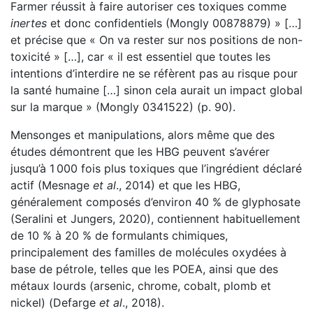
Farmer réussit à faire autoriser ces toxiques comme
inertes
et donc confidentiels (Mongly 00878879) » […]
et précise que « On va rester sur nos positions de non-
toxicité » […], car « il est essentiel que toutes les
intentions d’interdire ne se réfèrent pas au risque pour
la santé humaine […] sinon cela aurait un impact global
sur la marque » (Mongly 0341522) (p. 90).
Mensonges et manipulations, alors même que des
études démontrent que les HBG peuvent s’avérer
jusqu’à 1 000 fois plus toxiques que l’ingrédient déclaré
actif (Mesnage
et al
., 2014) et que les HBG,
généralement composés d’environ 40 % de glyphosate
(Seralini et Jungers, 2020), contiennent habituellement
de 10 % à 20 % de formulants chimiques,
principalement des familles de molécules oxydées à
base de pétrole, telles que les POEA, ainsi que des
métaux lourds (arsenic, chrome, cobalt, plomb et
nickel) (Defarge
et al
., 2018).