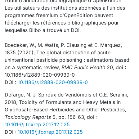
l'outil d'annotation bibliographique d'OpenEdition.
Les utilisateurs des institutions abonnées à l'un des
programmes freemium d'OpenEdition peuvent
télécharger les références bibliographiques pour
lesquelles Bilbo a trouvé un DOI.
Boedeker, W., M. Watts, P. Clausing et E. Marquez,
1875 (2020),
The global distribution of acute
unintentional pesticide poisoning : estimations based
on a systematic review,
BMC Public Health
20, doi :
10.1186/s12889-020-09939-0
DOI :
10.1186/s12889-020-09939-0
Defarge, N. J. Spiroux de Vendômois et G.E. Seralini,
2018, Toxicity of Formulants and Heavy Metals in
Glyphosate-Based Herbicides and Other Pesticides,
Toxicology Reports
5, pp. 156-63, doi :
10.1016/j.toxrep.2017.12.025
DOI :
10.1016/j.toxrep.2017.12.025