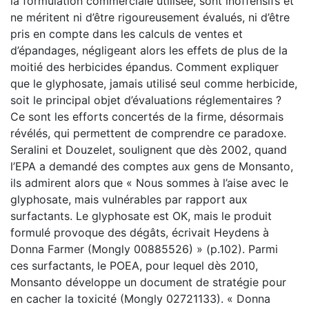
la formulation commerciale utilisée, sont inoffensifs et
ne méritent ni d’être rigoureusement évalués, ni d’être
pris en compte dans les calculs de ventes et
d’épandages, négligeant alors les effets de plus de la
moitié des herbicides épandus. Comment expliquer
que le glyphosate, jamais utilisé seul comme herbicide,
soit le principal objet d’évaluations réglementaires ?
Ce sont les efforts concertés de la firme, désormais
révélés, qui permettent de comprendre ce paradoxe.
Seralini et Douzelet, soulignent que dès 2002, quand
l’EPA a demandé des comptes aux gens de Monsanto,
ils admirent alors que « Nous sommes à l’aise avec le
glyphosate, mais vulnérables par rapport aux
surfactants. Le glyphosate est OK, mais le produit
formulé provoque des dégâts, écrivait Heydens à
Donna Farmer (Mongly 00885526) » (p.102). Parmi
ces surfactants, le POEA, pour lequel dès 2010,
Monsanto développe un document de stratégie pour
en cacher la toxicité (Mongly 02721133). « Donna