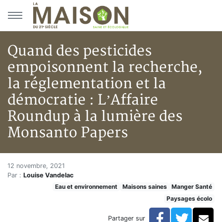
Aller au menu principal
Aller au contenu principal
Quand des pesticides
empoisonnent la recherche,
la réglementation et la
démocratie : L’Affaire
Roundup à la lumière des
Monsanto Papers
Quand des pesticides empoisonn
Accueil
12 novembre, 2021
Par :
Louise Vandelac
Articles
Eau et environnement
Maisons saines
Manger Santé
Maisons saines
Paysages écolo
Hypersensibilités environnementales
Quand des pesticides empoisonnent la recherche, la r
Facebook
Twitte
Co
Partager sur