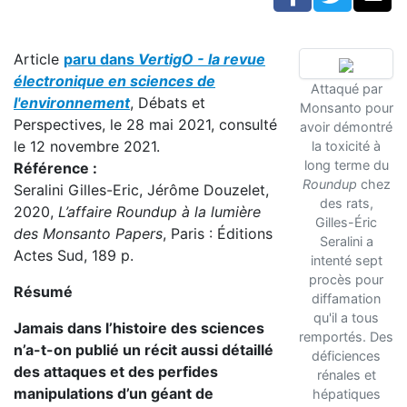
Article
paru dans
VertigO - la revue
électronique en sciences de
Attaqué par
l'environnement
, Débats et
Monsanto pour
Perspectives, le 28 mai 2021, consulté
avoir démontré
le 12 novembre 2021.
la toxicité à
long terme du
Référence :
Roundup
chez
Seralini Gilles-Eric, Jérôme Douzelet,
des rats,
2020,
L’affaire Roundup à la lumière
Gilles-Éric
des Monsanto Papers
, Paris : Éditions
Seralini a
Actes Sud, 189 p.
intenté sept
procès pour
Résumé
diffamation
qu'il a tous
Jamais dans l’histoire des sciences
remportés. Des
n’a-t-on publié un récit aussi détaillé
déficiences
des attaques et des perfides
rénales et
manipulations d’un géant de
hépatiques