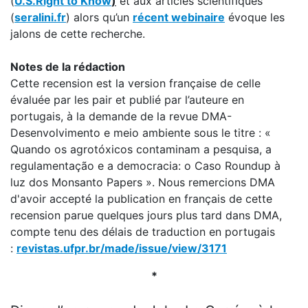
(
U.S.Right to Know
)
et aux articles scientifiques
(
seralini.fr
) alors qu’un
récent webinaire
évoque les
jalons de cette recherche.
Notes de la rédaction
Cette recension est la version française de celle
évaluée par les pair et publié par l’auteure en
portugais, à la demande de la revue DMA-
Desenvolvimento e meio ambiente sous le titre : «
Quando os agrotóxicos contaminam a pesquisa, a
regulamentação e a democracia: o Caso Roundup à
luz dos Monsanto Papers ». Nous remercions DMA
d'avoir accepté la publication en français de cette
recension parue quelques jours plus tard dans DMA,
compte tenu des délais de traduction en portugais
:
revistas.ufpr.br/made/issue/view/3171
*