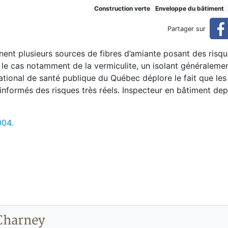
ortelle dans ma maison?
Construction verte
Enveloppe du bâtiment
Partager sur
nent plusieurs sources de fibres d’amiante posant des risq
t le cas notamment de la vermiculite, un isolant généralem
 national de santé publique du Québec déplore le fait que les
 informés des risques très réels. Inspecteur en bâtiment dep
004.
Charney