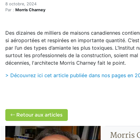
Amiante : une poussière m
Accueil
8 octobre, 2024
Par :
Morris Charney
Articles
Maisons saines
Hypersensibilités environnementales
Des dizaines de milliers de maisons canadiennes contien
Amiante : une poussière mortelle dans ma maison?
si aéroportées et respirées en importante quantité. C’es
par l’un des types d’amiante les plus toxiques. L’Institut
surtout les professionnels de la construction, soient mal
décennies, l'architecte Morris Charney fait le point.
> Découvrez ici cet article publiée dans nos pages en 2
Retour aux articles
Morris 