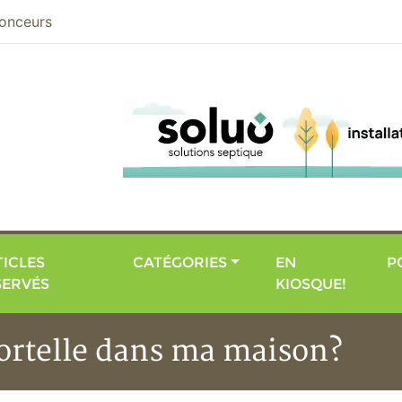
nier
onceurs
ICLES
CATÉGORIES
EN
P
SERVÉS
KIOSQUE!
ortelle dans ma maison?