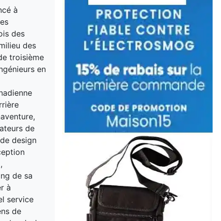
ncé à
des
ois des
milieu des
de troisième
ingénieurs en
anadienne
rière
naventure,
ateurs de
 de design
ception
,
ong de sa
r à
el service
ens de