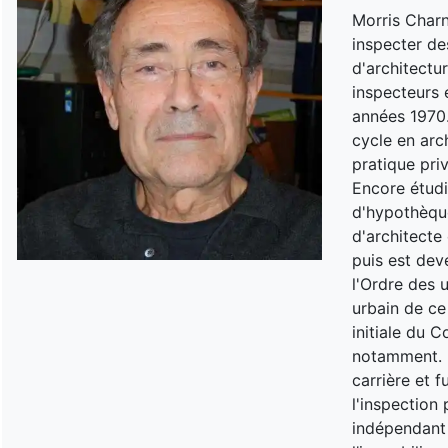
Morris Charn
inspecter de
d'architectu
inspecteurs 
années 1970.
cycle en arch
pratique pri
Encore étudi
d'hypothèque
d'architecte 
puis est dev
l'Ordre des 
urbain de ce
initiale du 
notamment. I
carrière et 
l'inspection 
indépendant o