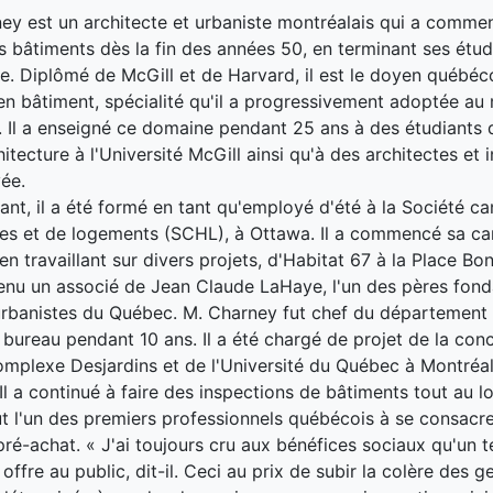
ey est un architecte et urbaniste montréalais qui a comme
s bâtiments dès la fin des années 50, en terminant ses étu
re. Diplômé de McGill et de Harvard, il est le doyen québéc
en bâtiment, spécialité qu'il a progressivement adoptée au 
 Il a enseigné ce domaine pendant 25 ans à des étudiants 
itecture à l'Université McGill ainsi qu'à des architectes et 
vée.
ant, il a été formé en tant qu'employé d'été à la Société c
s et de logements (SCHL), à Ottawa. Il a commencé sa car
en travaillant sur divers projets, d'Habitat 67 à la Place Bo
enu un associé de Jean Claude LaHaye, l'un des pères fond
urbanistes du Québec. M. Charney fut chef du département
 bureau pendant 10 ans. Il a été chargé de projet de la con
Complexe Desjardins et de l'Université du Québec à Montréal
l a continué à faire des inspections de bâtiments tout au l
fut l'un des premiers professionnels québécois à se consacre
pré-achat. « J'ai toujours cru aux bénéfices sociaux qu'un t
ffre au public, dit-il. Ceci au prix de subir la colère des g