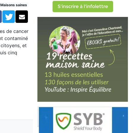
Maisons saines
S'inscrire à l'infolettre
Facebook
Twitter
Courriel
ues de cancer
ent contaminé
 citoyens, et
uis cinq