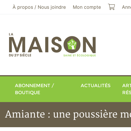
Aller au menu principal
Aller au contenu principal
Mon pa
À propos / Nous joindre
Mon compte
Ann
ABONNEMENT /
ACTUALITÉS
ART
BOUTIQUE
RÉ
Amiante : une poussière m