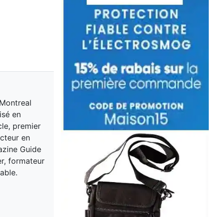
 Montreal
isé en
cle, premier
acteur en
gazine Guide
er, formateur
able.