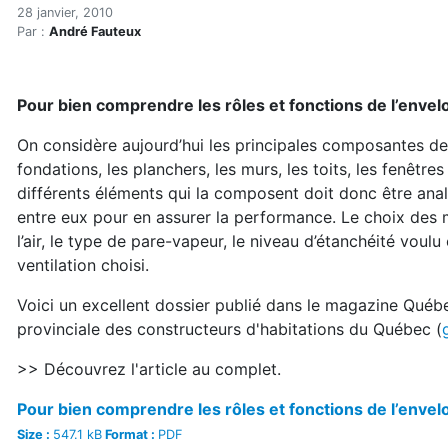
Rôles et fonctions de l'en
Accueil
28 janvier, 2010
Par :
André Fauteux
Articles
Construction verte
Enveloppe du bâtiment
Pour bien comprendre les rôles et fonctions de l’enve
Rôles et fonctions de l'enveloppe
On considère aujourd’hui les principales composantes d
fondations, les planchers, les murs, les toits, les fenêtres
différents éléments qui la composent doit donc être anal
entre eux pour en assurer la performance. Le choix des m
l’air, le type de pare-vapeur, le niveau d’étanchéité voul
ventilation choisi.
Voici un excellent dossier publié dans le magazine Québe
provinciale des constructeurs d'habitations du Québec (
>> Découvrez l'article au complet.
Pour bien comprendre les rôles et fonctions de l’enve
Size :
547.1 kB
Format :
PDF