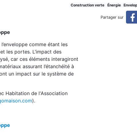
veloppe
Construction verte
Énergie
Envelo
Partager sur
loppe
e l’enveloppe comme étant les
 et les portes. L’impact des
ysé, car ces éléments interagiront
atériaux assurant l’étanchéité à
u ont un impact sur le système de
c Habitation de l'Association
gomaison.com
).
loppe