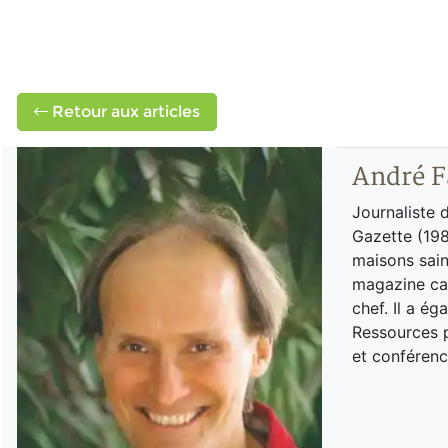
Retour aux articles
André F
Journaliste 
Gazette (198
maisons sain
magazine can
chef. Il a é
Ressources p
et conférenc