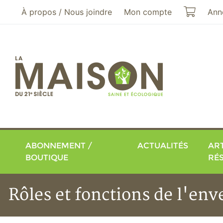
Aller au menu principal
Aller au contenu principal
Mon pa
À propos / Nous joindre
Mon compte
Ann
ABONNEMENT /
ACTUALITÉS
ART
BOUTIQUE
RÉ
Rôles et fonctions de l'en