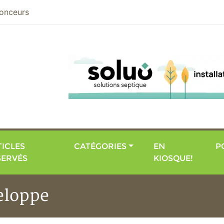
nier
onceurs
ICLES
CATÉGORIES
EN
P
SERVÉS
KIOSQUE!
veloppe