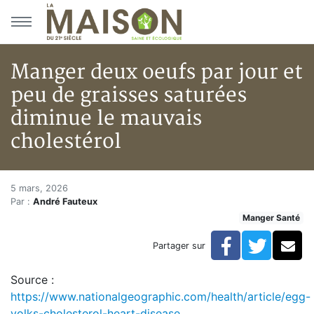
Aller au menu principal
Aller au contenu principal
Manger deux oeufs par jour et
peu de graisses saturées
diminue le mauvais
cholestérol
Manger deux oeufs par jour et 
Accueil
5 mars, 2026
Par :
André Fauteux
Articles
Manger Santé
Actualités
Manger deux oeufs par jour et peu de graisses saturé
Facebook
Twitte
Co
Partager sur
Source :
https://www.nationalgeographic.com/health/article/egg-
yolks-cholesterol-heart-disease