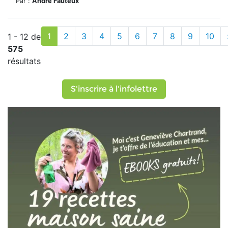
Par :
André Fauteux
1
2
3
4
5
6
7
8
9
10
1 - 12 de
575
résultats
S'inscrire à l'infolettre