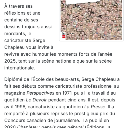
À travers ses
réflexions et une
centaine de ses
dessins toujours aussi
mordants, le
caricaturiste Serge
Chapleau vous invite à
revivre avec humour les moments forts de l’année
2025, tant sur la scène nationale que sur la scène
internationale.
Diplômé de l’École des beaux-arts, Serge Chapleau a
fait ses débuts comme caricaturiste professionnel au
magazine
Perspectives
en 1971, puis il a travaillé́ au
quotidien
Le Devoir
pendant cinq ans. Il est, depuis
avril 1996, caricaturiste au quotidien
La Presse
. Il a
remporté à plusieurs reprises le prestigieux prix du
Concours canadien de journalisme. Il a publié en
2020
Chapleau : depuis mes débuts!
(Éditions La