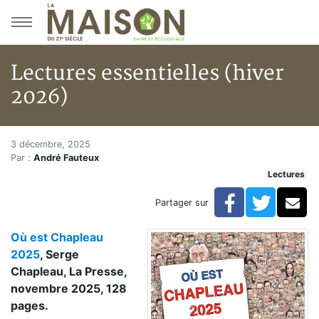
Aller au menu principal
Aller au contenu principal
Lectures essentielles (hiver
2026)
Lectures essentielles (hiver 20
Accueil
3 décembre, 2025
Par :
André Fauteux
Articles
Lectures
Lectures
Développement personnel
Facebook
Twitte
Co
Partager sur
Lectures essentielles (hiver 2026)
Où est Chapleau
2025
, Serge
Chapleau, La Presse,
novembre 2025, 128
pages.