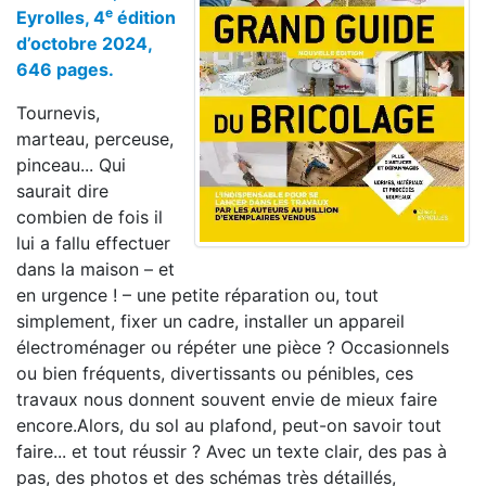
e
Eyrolles, 4
édition
d’octobre 2024,
646 pages.
Tournevis,
marteau, perceuse,
pinceau... Qui
saurait dire
combien de fois il
lui a fallu effectuer
dans la maison – et
en urgence ! – une petite réparation ou, tout
simplement, fixer un cadre, installer un appareil
électroménager ou répéter une pièce ? Occasionnels
ou bien fréquents, divertissants ou pénibles, ces
travaux nous donnent souvent envie de mieux faire
encore.Alors, du sol au plafond, peut-on savoir tout
faire... et tout réussir ? Avec un texte clair, des pas à
pas, des photos et des schémas très détaillés,