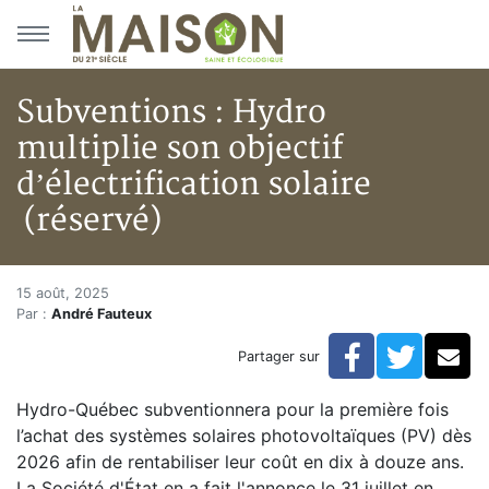
Aller au menu principal
Aller au contenu principal
Subventions : Hydro
multiplie son objectif
d’électrification solaire
(réservé)
Subventions : Hydro multiplie s
Accueil
15 août, 2025
Par :
André Fauteux
Articles
Actualités
Facebook
Twitte
Co
Partager sur
Subventions : Hydro multiplie son objectif d’électrific
Hydro-Québec subventionnera pour la première fois
l’achat des systèmes solaires photovoltaïques (PV) dès
2026 afin de rentabiliser leur coût en dix à douze ans.
La Société d'État en a fait l'annonce le 31 juillet en