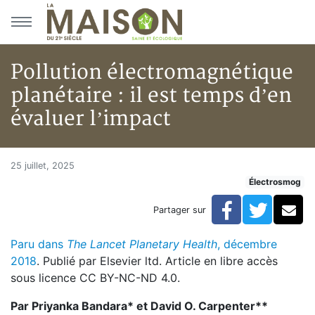
Aller au menu principal
Aller au contenu principal
Pollution électromagnétique
planétaire : il est temps d’en
évaluer l’impact
Pollution électromagnétique pla
Accueil
25 juillet, 2025
Électrosmog
Articles
Actualités
Facebook
Twitte
Co
Partager sur
Pollution électromagnétique planétaire : il est temps d
Paru dans
The Lancet Planetary Health
, décembre
2018
. Publié par Elsevier ltd. Article en libre accès
sous licence CC BY-NC-ND 4.0.
Par Priyanka Bandara* et David O. Carpenter**