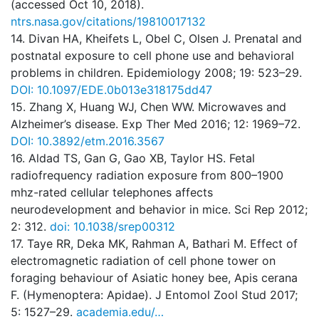
(accessed Oct 10, 2018).
ntrs.nasa.gov/citations/19810017132
14. Divan HA, Kheifets L, Obel C, Olsen J. Prenatal and
postnatal exposure to cell phone use and behavioral
problems in children. Epidemiology 2008; 19: 523–29.
DOI: 10.1097/EDE.0b013e318175dd47
15. Zhang X, Huang WJ, Chen WW. Microwaves and
Alzheimer’s disease. Exp Ther Med 2016; 12: 1969–72.
DOI: 10.3892/etm.2016.3567
16. Aldad TS, Gan G, Gao XB, Taylor HS. Fetal
radiofrequency radiation exposure from 800–1900
mhz-rated cellular telephones affects
neurodevelopment and behavior in mice. Sci Rep 2012;
2: 312.
doi: 10.1038/srep00312
17. Taye RR, Deka MK, Rahman A, Bathari M. Effect of
electromagnetic radiation of cell phone tower on
foraging behaviour of Asiatic honey bee, Apis cerana
F. (Hymenoptera: Apidae). J Entomol Zool Stud 2017;
5: 1527–29.
academia.edu/…