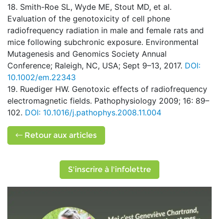
18. Smith-Roe SL, Wyde ME, Stout MD, et al.
Evaluation of the genotoxicity of cell phone
radiofrequency radiation in male and female rats and
mice following subchronic exposure. Environmental
Mutagenesis and Genomics Society Annual
Conference; Raleigh, NC, USA; Sept 9–13, 2017.
DOI:
10.1002/em.22343
19. Ruediger HW. Genotoxic effects of radiofrequency
electromagnetic fields. Pathophysiology 2009; 16: 89–
102.
DOI: 10.1016/j.pathophys.2008.11.004
Retour aux articles
S'inscrire à l'infolettre