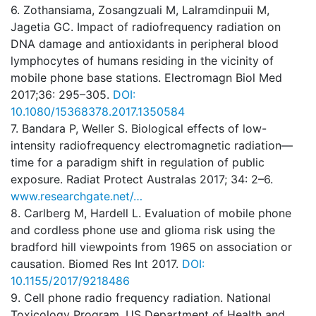
6. Zothansiama, Zosangzuali M, Lalramdinpuii M,
Jagetia GC. Impact of radiofrequency radiation on
DNA damage and antioxidants in peripheral blood
lymphocytes of humans residing in the vicinity of
mobile phone base stations. Electromagn Biol Med
2017;36: 295–305.
DOI:
10.1080/15368378.2017.1350584
7. Bandara P, Weller S. Biological effects of low-
intensity radiofrequency electromagnetic radiation—
time for a paradigm shift in regulation of public
exposure. Radiat Protect Australas 2017; 34: 2–6.
www.researchgate.net/…
8. Carlberg M, Hardell L. Evaluation of mobile phone
and cordless phone use and glioma risk using the
bradford hill viewpoints from 1965 on association or
causation. Biomed Res Int 2017.
DOI:
10.1155/2017/9218486
9. Cell phone radio frequency radiation. National
Toxicology Program, US Department of Health and