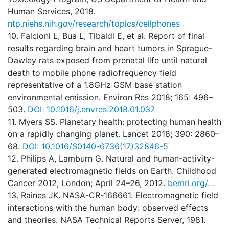
Human Services, 2018.
ntp.niehs.nih.gov/research/topics/cellphones
10. Falcioni L, Bua L, Tibaldi E, et al. Report of final
results regarding brain and heart tumors in Sprague-
Dawley rats exposed from prenatal life until natural
death to mobile phone radiofrequency field
representative of a 1.8GHz GSM base station
environmental emission. Environ Res 2018; 165: 496–
503.
DOI: 10.1016/j.envres.2018.01.037
11. Myers SS. Planetary health: protecting human health
on a rapidly changing planet. Lancet 2018; 390: 2860–
68.
DOI: 10.1016/S0140-6736(17)32846-5
12. Philips A, Lamburn G. Natural and human-activity-
generated electromagnetic fields on Earth. Childhood
Cancer 2012; London; April 24–26, 2012.
bemri.org/…
13. Raines JK. NASA-CR-166661. Electromagnetic field
interactions with the human body: observed effects
and theories. NASA Technical Reports Server, 1981.