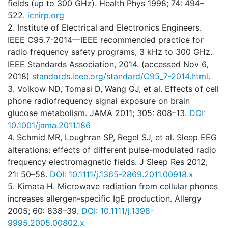
fields (up to 300 GHz). Health Phys 1998; 74: 494–
522.
icnirp.org
2. Institute of Electrical and Electronics Engineers.
IEEE C95.7-2014—IEEE recommended practice for
radio frequency safety programs, 3 kHz to 300 GHz.
IEEE Standards Association, 2014. (accessed Nov 6,
2018)
standards.ieee.org/standard/C95_7-2014.html
.
3. Volkow ND, Tomasi D, Wang GJ, et al. Effects of cell
phone radiofrequency signal exposure on brain
glucose metabolism. JAMA 2011; 305: 808–13.
DOI:
10.1001/jama.2011.186
4. Schmid MR, Loughran SP, Regel SJ, et al. Sleep EEG
alterations: effects of different pulse-modulated radio
frequency electromagnetic fields. J Sleep Res 2012;
21: 50–58.
DOI: 10.1111/j.1365-2869.2011.00918.x
5. Kimata H. Microwave radiation from cellular phones
increases allergen-specific IgE production. Allergy
2005; 60: 838–39.
DOI: 10.1111/j.1398-
9995.2005.00802.x