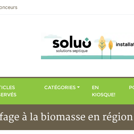
nier
onceurs
ICLES
CATÉGORIES
EN
P
SERVÉS
KIOSQUE!
fage à la biomasse en région