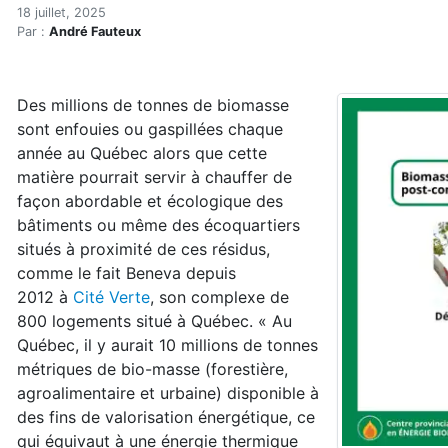
Boom à venir dans le chauf
Accueil
18 juillet, 2025
Par :
André Fauteux
Articles
Actualités
Boom à venir dans le chauffage à la biomasse en rég
Des millions de tonnes de biomasse
sont enfouies ou gaspillées chaque
année au Québec alors que cette
matière pourrait servir à chauffer de
façon abordable et écologique des
bâtiments ou même des écoquartiers
situés à proximité de ces résidus,
comme le fait Beneva depuis
2012 à
Cité Verte
, son complexe de
800 logements situé à Québec. « Au
Québec, il y aurait 10 millions de tonnes
métriques de bio-masse (forestière,
agroalimentaire et urbaine) disponible à
des fins de valorisation énergétique, ce
qui équivaut à une énergie thermique