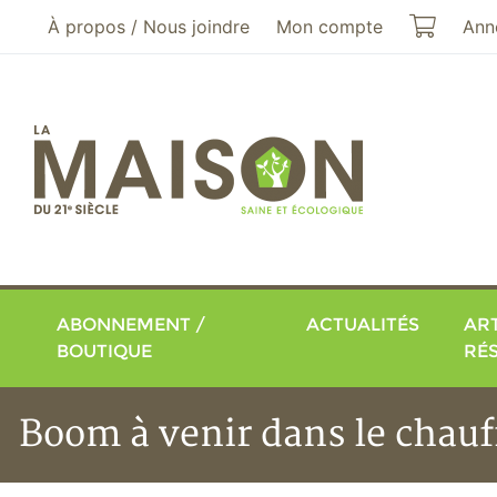
Aller au menu principal
Aller au contenu principal
Mon pa
À propos / Nous joindre
Mon compte
Ann
ABONNEMENT /
ACTUALITÉS
ART
BOUTIQUE
RÉ
Boom à venir dans le chauf