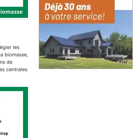
égier les
 la biomasse,
ons de
les centrales