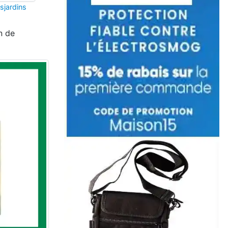
sjardins
n de