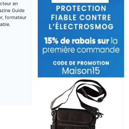
acteur en
gazine Guide
er, formateur
able.