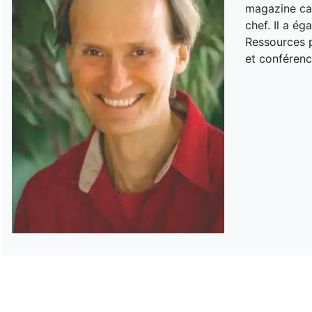
magazine can
chef. Il a é
Ressources p
et conférenc