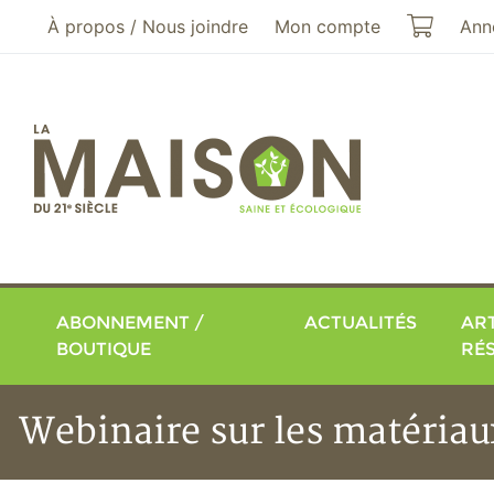
Aller au menu principal
Aller au contenu principal
Mon pa
À propos / Nous joindre
Mon compte
Ann
ABONNEMENT /
ACTUALITÉS
ART
BOUTIQUE
RÉ
Webinaire sur les matériau