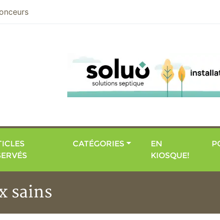
nier
onceurs
ICLES
CATÉGORIES
EN
P
SERVÉS
KIOSQUE!
x sains