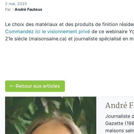
Webinaire sur les matériau
Accueil
2 mai, 2025
Par :
André Fauteux
Articles
Actualités
Le choix des matériaux et des produits de finition réside
Webinaire sur les matériaux sains
Commandez ici le visionnement privé
de ce webinaire Y
21e siècle (maisonsaine.ca) et journaliste spécialisé en 
Retour aux articles
André F
Journaliste 
Gazette (198
maisons sain