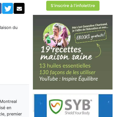
S'inscrire à l'infolettre
Facebook
Twitter
Courriel
Maison du
 Montreal
isé en
cle, premier