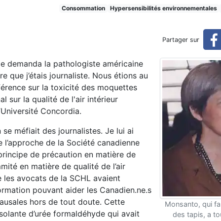
as complètement réglée (rése
Consommation
Hypersensibilités environnementales
Partager sur
éservé)
me demanda la pathologiste américaine
re que j’étais journaliste. Nous étions au
érence sur la toxicité des moquettes
 sur la qualité de l'air intérieur
l’Université Concordia.
e méfiait des journalistes. Je lui ai
de l’approche de la Société canadienne
principe de précaution en matière de
ité en matière de qualité de l’air
ue les avocats de la SCHL avaient
rmation pouvant aider les Canadien.ne.s
ausales hors de tout doute. Cette
Monsanto, qui fab
solante d’urée formaldéhyde qui avait
des tapis, a to