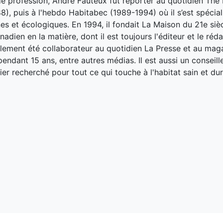
de profession, André Fauteux fut reporter au quotidien The
8), puis à l'hebdo Habitabec (1989-1994) où il s’est spécial
es et écologiques. En 1994, il fondait La Maison du 21e siè
adien en la matière, dont il est toujours l'éditeur et le réd
galement été collaborateur au quotidien La Presse et au ma
endant 15 ans, entre autres médias. Il est aussi un conseill
ier recherché pour tout ce qui touche à l'habitat sain et dur