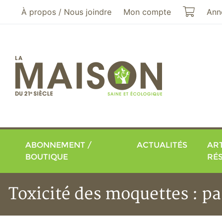
Aller au menu principal
Aller au contenu principal
Mon pa
À propos / Nous joindre
Mon compte
Ann
ABONNEMENT /
ACTUALITÉS
ART
BOUTIQUE
RÉ
Toxicité des moquettes : p