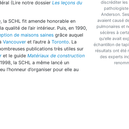
éral (Lire notre dossier
Les leçons du
discréditer les
pathologiste
Anderson. Ses
avaient causé d
80, la SCHL fit amende honorable en
pulmonaires et 
ualité de l’air intérieur. Puis, en 1990,
sécères à certa
ption de maisons saines
grâce auquel
qu'elle avait e
 à
Vancouver
et l’autre à
Toronto
. La
échantillon de tapi
ombreuses publications très utiles sur
résultats ont été 
r
et le guide
Matériaux de construction
des experts i
 1998, la SCHL a même lancé un
renomm
 eu l’honneur d’organiser pour elle au