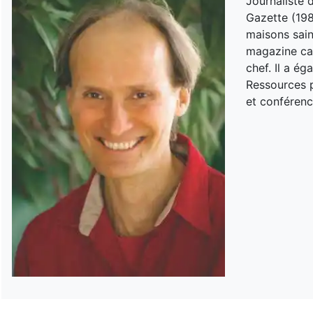
Journaliste 
Gazette (198
maisons sain
magazine can
chef. Il a é
Ressources p
et conférenc