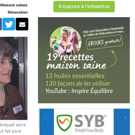
rvé)
Maisons saines
S'inscrire à l'infolettre
Rénovation
Facebook
Twitter
Courriel
riquait alors
ut fait pour