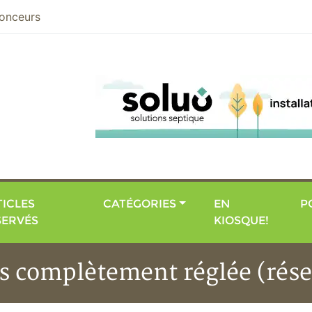
nier
onceurs
ICLES
CATÉGORIES
EN
P
SERVÉS
KIOSQUE!
as complètement réglée (rése