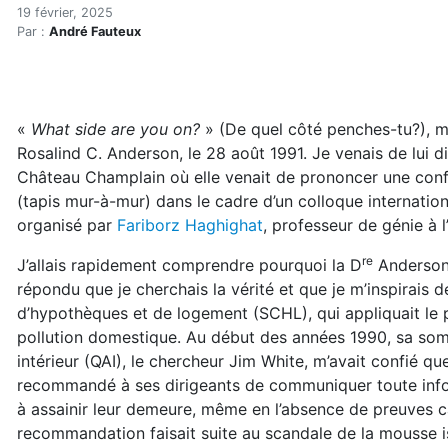
Toxicité des moquettes : p
Accueil
19 février, 2025
Par :
André Fauteux
Articles
Maisons saines
Hypersensibilités environnementales
Toxicité des moquettes : pas complètement réglée (r
«
What side are you on?
» (De quel côté penches-tu?), 
Rosalind C. Anderson, le 28 août 1991. Je venais de lui di
Château Champlain où elle venait de prononcer une conf
(tapis mur-à-mur) dans le cadre d’un colloque international
organisé par
Fariborz Haghighat
, professeur de génie à 
re
J’allais rapidement comprendre pourquoi la D
Anderson s
répondu que je cherchais la vérité et que je m’inspirais 
d’hypothèques et de logement (SCHL), qui appliquait le 
pollution domestique. Au début des années 1990, sa somm
intérieur (QAI), le chercheur Jim White, m’avait confié q
recommandé à ses dirigeants de communiquer toute info
à assainir leur demeure, même en l’absence de preuves c
recommandation faisait suite au scandale de la mousse i