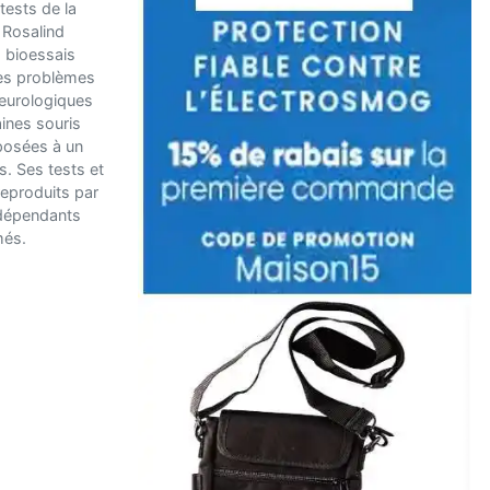
 tests de la
 Rosalind
 bioessais
es problèmes
neurologiques
ines souris
xposées à un
s. Ses tests et
reproduits par
ndépendants
és.