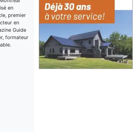
 Montreal
isé en
cle, premier
acteur en
gazine Guide
er, formateur
able.