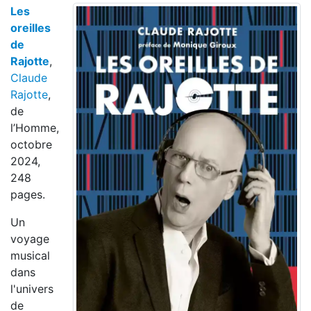
Les
oreilles
de
Rajotte
,
Claude
Rajotte
,
de
l’Homme,
octobre
2024,
248
pages.
Un
voyage
musical
dans
l'univers
de