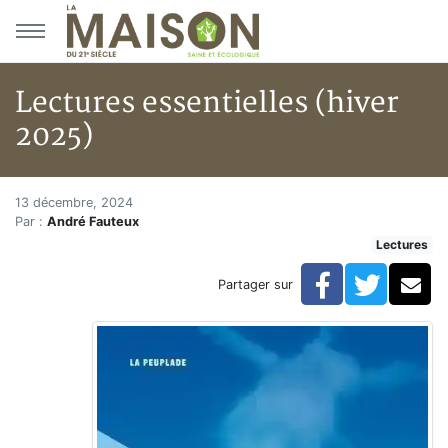
Aller au menu principal
Aller au contenu principal
Lectures essentielles (hiver
2025)
Lectures essentielles (hiver 20
Accueil
13 décembre, 2024
Par :
André Fauteux
Articles
Lectures
Lectures
Développement personnel
Facebook
Twitte
Co
Partager sur
Lectures essentielles (hiver 2025)