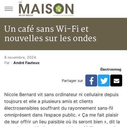
Aller au menu principal
Aller au contenu principal
Un café sans Wi-Fi et
nouvelles sur les ondes
Un café sans Wi-Fi et nouvelle
Accueil
8 novembre, 2024
Par :
André Fauteux
Articles
Électrosmog
Actualités
Un café sans Wi-Fi et nouvelles sur les ondes
Facebook
Twitte
Co
Partager sur
Nicole Bernard vit sans ordinateur ni cellulaire depuis
toujours et elle a plusieurs amis et clients
électrosensibles souffrant du rayonnement sans-fil
omniprésent dans l’espace public. « Ça me fait plaisir
de leur offrir un lieu paisible où ils seront bien », dit la