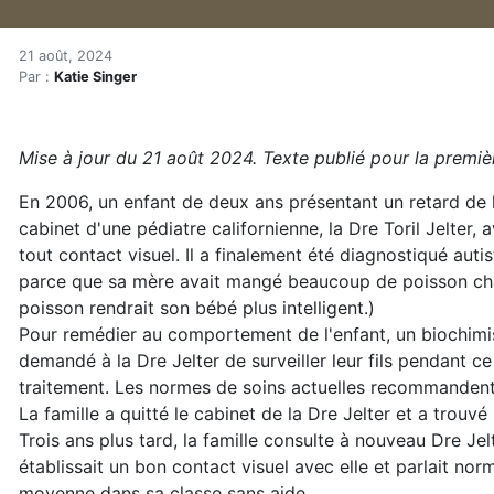
Comment calmer le comporte
Accueil
21 août, 2024
Par :
Katie Singer
Articles
Actualités
Comment calmer le comportement des enfants autistes
Mise à jour du 21 août 2024. Texte publié pour la premièr
En 2006, un enfant de deux ans présentant un retard de 
cabinet d'une pédiatre californienne, la Dre Toril Jelter,
tout contact visuel. Il a finalement été diagnostiqué auti
parce que sa mère avait mangé beaucoup de poisson char
poisson rendrait son bébé plus intelligent.)
Pour remédier au comportement de l'enfant, un biochimis
demandé à la Dre Jelter de surveiller leur fils pendant ce 
traitement. Les normes de soins actuelles recommandent
La famille a quitté le cabinet de la Dre Jelter et a trouvé
Trois ans plus tard, la famille consulte à nouveau Dre Je
établissait un bon contact visuel avec elle et parlait nor
moyenne dans sa classe sans aide.