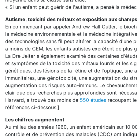
« Si un enfant peut guérir de l'autisme, a pensé la méde
Autisme, toxicité des métaux et exposition aux champ
En commençant par appeler Andrew Hall Cutler, le biochi
la médecine environnementale et la médecine intégrative
des technologies sans fil peut altérer la capacité d'une 
a moins de CEM, les enfants autistes excrètent de plus 
La Dre Jelter a également examiné des centaines d'étude
et symptômes de la toxicité des métaux lourds et les s
génétiques, des lésions de la rétine et de l'optique, un
immunitaires, une génotoxicité, une augmentation du str
augmentation des risques auto-immuns. Le chevauchement 
clair que des recherches plus approfondies sont nécessai
Harvard, a trouvé pas moins de
550 études
recoupant les
références ci-dessous.]
Les chiffres augmentent
Au milieu des années 1960, un enfant américain sur 10 00
contrôle et de prévention des maladies (CDC) ont indiqué