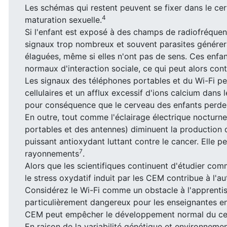
Les schémas qui restent peuvent se fixer dans le ce
4
maturation sexuelle.
Si l'enfant est exposé à des champs de radiofréquen
signaux trop nombreux et souvent parasites générera
élaguées, même si elles n'ont pas de sens. Ces enfan
normaux d'interaction sociale, ce qui peut alors con
Les signaux des téléphones portables et du Wi-Fi 
cellulaires et un afflux excessif d'ions calcium dans l
pour conséquence que le cerveau des enfants perde 
En outre, tout comme l'éclairage électrique noctur
portables et des antennes) diminuent la production 
puissant antioxydant luttant contre le cancer. Elle pe
7
rayonnements
.
Alors que les scientifiques continuent d'étudier com
le stress oxydatif induit par les CEM contribue à l'a
Considérez le Wi-Fi comme un obstacle à l'apprentis
particulièrement dangereux pour les enseignantes enc
CEM peut empêcher le développement normal du ce
En raison de la variabilité génétique et environnem