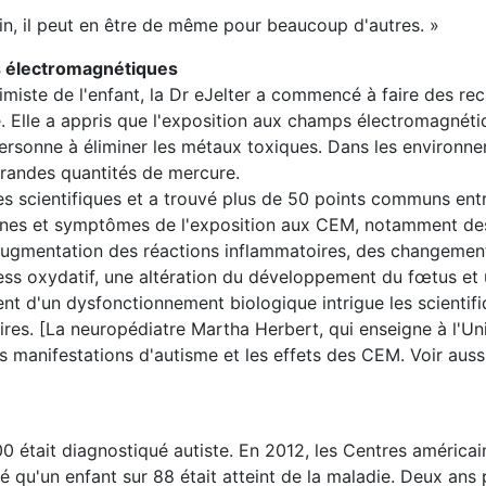
cin, il peut en être de même pour beaucoup d'autres. »
s électromagnétiques
miste de l'enfant, la Dr eJelter a commencé à faire des re
. Elle a appris que l'exposition aux champs électromagnét
personne à éliminer les métaux toxiques. Dans les environne
grandes quantités de mercure.
s scientifiques et a trouvé plus de 50 points communs entr
ignes et symptômes de l'exposition aux CEM, notamment des
e augmentation des réactions inflammatoires, des changemen
ess oxydatif, une altération du développement du fœtus et
d'un dysfonctionnement biologique intrigue les scientifiqu
res. [La neuropédiatre Martha Herbert, qui enseigne à l'Uni
 manifestations d'autisme et les effets des CEM. Voir aussi
0 était diagnostiqué autiste. En 2012, les Centres américai
 qu'un enfant sur 88 était atteint de la maladie. Deux ans p