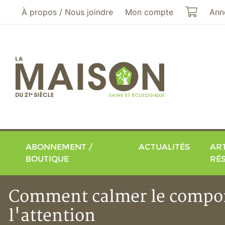
Aller au menu principal
Aller au contenu principal
Mon pa
À propos / Nous joindre
Mon compte
Ann
ABONNEMENT /
ACTUALITÉS
ART
BOUTIQUE
RÉ
Comment calmer le comport
l'attention