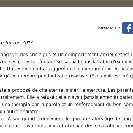
ment des enfants autistes o
Partager sur
 ou aux troubles de l'attention
e fois en 2017.
langage, des cris aigus et un comportement anxieux s'est 
 avec ses parents. L'enfant se cachait sous la table d'examen
ste. Un test indirect a suggéré que le mercure était en cause
gé en mercure pendant sa grossesse. (Elle avait espéré qu
te a proposé de chélater (éliminer) le mercure. Les parent
traitement. Elle a refusé : elle n'avait jamais entendu parler
 une thérapie par la parole et un renforcement du bon co
 un autre pédiatre.
lter. À son grand étonnement, le garçon - alors âgé de cinq 
malement. Il avait des amis et obtenait des résultats supérieu