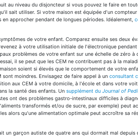
uit au niveau du disjoncteur si vous pouvez le faire en tout
il sait utiliser. Si votre maison est équipée d'un compteur 
us en approcher pendant de longues périodes. Idéalement,
c
 symptômes de votre enfant. Comparez ensuite ses deux éva
venez à votre utilisation initiale de l'électronique pendan
ipaux problèmes de votre enfant sur une échelle de zéro à d
sai, il se peut que les CEM ne contribuent pas à la malad
e maison soient si élevés que le comportement de votre enf
sont moindres. Envisagez de faire appel à un
consultant c
ition aux CEM à votre domicile, à l'école et dans votre voit
dans la santé des enfants. Un
supplément du
Journal of Pedi
tes ont des problèmes gastro-intestinaux difficiles à diagn
aliments transformés et/ou de sucre, par exemple) peut acc
les alors qu'une alimentation optimale peut accroître sa rés
vait un garçon autiste de quatre ans qui dormait mal depuis