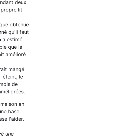
pendant deux
propre lit.
tique obtenue
né qu'il faut
n a estimé
ble que la
it amélioré
avait mangé
 éteint, le
 mois de
améliorées.
a maison en
 une base
se l'aider.
ncé une