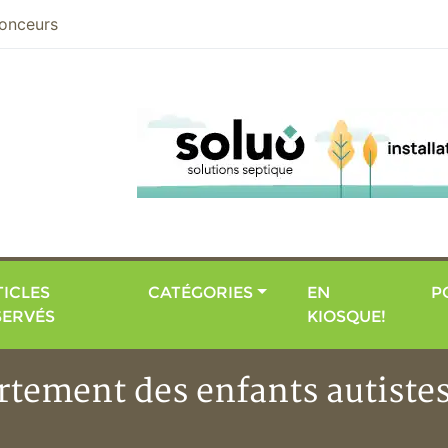
nier
onceurs
ICLES
CATÉGORIES
EN
P
SERVÉS
KIOSQUE!
ement des enfants autistes 