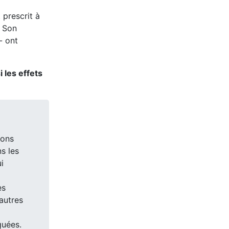
 prescrit à
. Son
- ont
i les effets
ions
s les
i
es
autres
guées.