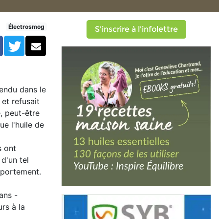
u aux troubles de l'attenti
Électrosmog
S'inscrire à l'infolettre
Facebook
Twitter
Courriel
rendu dans le
 et refusait
, peut-être
e l'huile de
s ont
 d'un tel
mportement.
ans -
rs à la