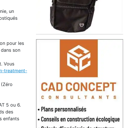
nie, un
nostiqués
on pour les
s dans son
t. Vous
m-treatment-
 (Zéro
AT 5 ou 6.
eds des
s enfants