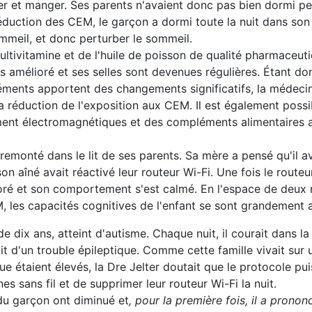
 jouer et manger. Ses parents n'avaient donc pas bien dormi 
éduction des CEM, le garçon a dormi toute la nuit dans son 
mmeil, et donc perturber le sommeil.
ultivitamine et de l'huile de poisson de qualité pharmaceu
ors amélioré et ses selles sont devenues régulières. Étant don
ments apportent des changements significatifs, la médeci
a réduction de l'exposition aux CEM. Il est également possi
ment électromagnétiques et des compléments alimentaires a
 remonté dans le lit de ses parents. Sa mère a pensé qu'il 
n aîné avait réactivé leur routeur Wi-Fi. Une fois le routeur
ioré et son comportement s'est calmé. En l'espace de deux
, les capacités cognitives de l'enfant se sont grandement 
e dix ans, atteint d'autisme. Chaque nuit, il courait dans l
it d'un trouble épileptique. Comme cette famille vivait sur
 étaient élevés, la Dre Jelter doutait que le protocole puis
s sans fil et de supprimer leur routeur Wi-Fi la nuit.
 du garçon ont diminué et
, pour la première fois, il a prono