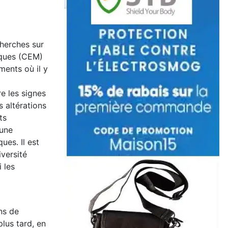
cherches sur
iques (CEM)
ments où il y
e les signes
 altérations
ts
 une
es. Il est
versité
 les
ns de
lus tard, en