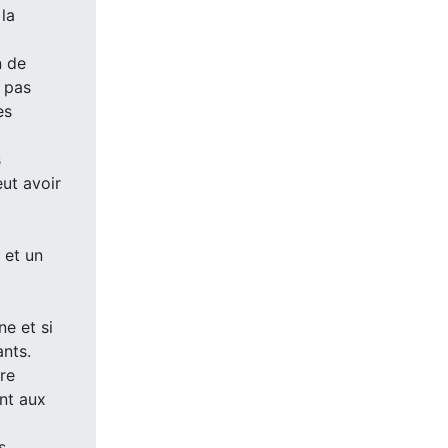
la
n de
 pas
es
s
eut avoir
 et un
e et si
ants.
re
ant aux
s.