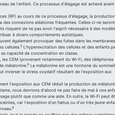
rveau de l'enfant. Ce processus d'élagage est achevé avant 
ces (RF) au cours de ce processus d'élagage, la productio
 des connexions aléatoires fréquentes. Celles-ci ne seront
ts risquent de ne pas avoir l'esprit nécessaire à des modèl
tribuer à divers comportements autistiques.
peuvent également provoquer des fuites dans les membrane
5
es cellules.
L'hyperexcitation des cellules et des enfants p
sa capacité de concentration en classe.
ne, les CEM (provenant notamment du Wi-Fi, des téléphones
6
de mélatonine.
La mélatonine est une hormone du sommeil
ut inverser le stress oxydatif résultant de l'exposition aux
ment l'exposition aux CEM réduit la production de mélatonin
utisme, nous devrions d'abord ne pas faire de mal à nos enf
sage plutôt que comme une aide. En outre, le Wi-Fi peut êt
eintes, car l'exposition d'un fœtus ou d'un très jeune enf
8
rveau.
entale, tout le monde ne souffrira pas des mêmes symptôme