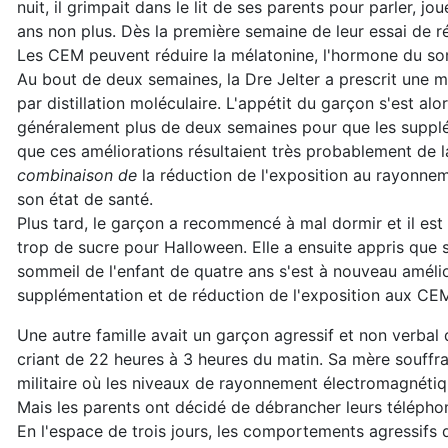
nuit, il grimpait dans le lit de ses parents pour parler,
ans non plus. Dès la première semaine de leur essai de r
Les CEM peuvent réduire la mélatonine, l'hormone du so
Au bout de deux semaines, la Dre Jelter a prescrit une m
par distillation moléculaire. L'appétit du garçon s'est al
généralement plus de deux semaines pour que les supplé
que ces améliorations résultaient très probablement de l
combinaison de
la réduction de l'exposition au rayonne
son état de santé.
Plus tard, le garçon a recommencé à mal dormir et il est
trop de sucre pour Halloween. Elle a ensuite appris que so
sommeil de l'enfant de quatre ans s'est à nouveau amél
supplémentation et de réduction de l'exposition aux CEM
Une autre famille avait un garçon agressif et non verbal d
criant de 22 heures à 3 heures du matin. Sa mère souffra
militaire où les niveaux de rayonnement électromagnétique
Mais les parents ont décidé de débrancher leurs téléphone
En l'espace de trois jours, les comportements agressifs