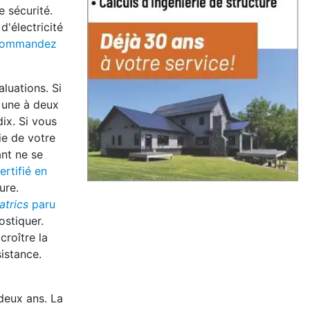
e sécurité.
d'électricité
ommandez
luations. Si
t une à deux
ix. Si vous
ie de votre
ant ne se
ertifié en
ure.
atrics
paru
ostiquer.
roître la
istance.
 deux ans. La