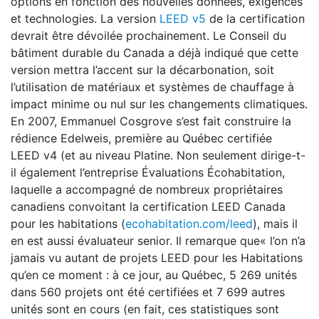
options en fonction des nouvelles données, exigences
et technologies. La version
LEED v5
de la certification
devrait être dévoilée prochainement. Le Conseil du
bâtiment durable du Canada a déjà indiqué que cette
version mettra l’accent sur la décarbonation, soit
l’utilisation de matériaux et systèmes de chauffage à
impact minime ou nul sur les changements climatiques.
En 2007, Emmanuel Cosgrove s’est fait construire la
rédience Edelweis, première au Québec certifiée
LEED v4 (et au niveau Platine. Non seulement dirige-t-
il également l’entreprise Évaluations Écohabitation,
laquelle a accompagné de nombreux propriétaires
canadiens convoitant la certification LEED Canada
pour les habitations (
ecohabitation.com/leed
), mais il
en est aussi évaluateur senior. Il remarque que« l’on n’a
jamais vu autant de projets LEED pour les Habitations
qu’en ce moment : à ce jour, au Québec, 5 269 unités
dans 560 projets ont été certifiées et 7 699 autres
unités sont en cours (en fait, ces statistiques sont