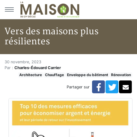
Aller au menu principal
Aller au contenu principal
Vers des maisons plus
résilientes
Vers des maisons plus résilien
Accueil
30 novembre, 2023
Par :
Charles-Édouard Carrier
Articles
Architecture
Chauffage
Enveloppe du bâtiment
Rénovation
Actualités
Vers des maisons plus résilientes
Facebook
Twitte
Co
Partager sur