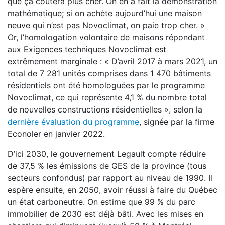
que ça coûtera plus cher. On en a fait la démonstration
mathématique; si on achète aujourd’hui une maison
neuve qui n’est pas Novoclimat, on paie trop cher. »
Or, l’homologation volontaire de maisons répondant
aux Exigences techniques Novoclimat est
extrêmement marginale : « D’avril 2017 à mars 2021, un
total de 7 281 unités comprises dans 1 470 bâtiments
résidentiels ont été homologuées par le programme
Novoclimat, ce qui représente 4,1 % du nombre total
de nouvelles constructions résidentielles », selon la
dernière évaluation du programme
, signée par la firme
Econoler en janvier 2022.
D’ici 2030, le gouvernement Legault compte réduire
de 37,5 % les émissions de GES de la province (tous
secteurs confondus) par rapport au niveau de 1990. Il
espère ensuite, en 2050, avoir réussi à faire du Québec
un état carboneutre. On estime que 99 % du parc
immobilier de 2030 est déjà bâti. Avec les mises en