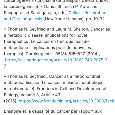
Carcinogenesis (La chaîne de transport d’électrons et
la carcinogenèse). » Dans : Shireesh P. Apte and
Rangaprasad Sarangarajan, eds.,
Cellular Respiration
and Carcinogenesis
(New York: Humana), pp. 19-32.
• Thomas N. Seyfried and Laura M. Shelton, Cancer as
a metabolic disease: implications for novel
therapeutics (Le cancer en tant que maladie
métabolique : implications pour de nouvelles
thérapies), Carcinogenesis35(3): 515–527 (2014),
https://link.springer.com/article/10.1186/1743-7075-7-
7
• Thomas N. Seyfried., Cancer as a mitochondrial
metabolic disease (Le cancer, maladie métabolique
mitochondriale), Frontiers in Cell and Developmental
Biology, Volume 3, Article 43
(2015),
https://www.frontiersin.org/articles/10.3389/fcell
L’histoire et la causalité du cancer par rapport aux