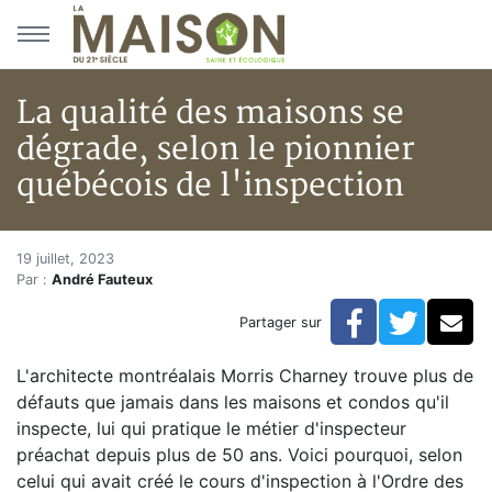
Aller au menu principal
Aller au contenu principal
La qualité des maisons se
dégrade, selon le pionnier
québécois de l'inspection
La qualité des maisons se dégra
Accueil
19 juillet, 2023
Par :
André Fauteux
Articles
Actualités
Facebook
Twitte
Co
Partager sur
La qualité des maisons se dégrade, selon le pionnier 
L'architecte montréalais Morris Charney trouve plus de
défauts que jamais dans les maisons et condos qu'il
inspecte, lui qui pratique le métier d'inspecteur
préachat depuis plus de 50 ans. Voici pourquoi, selon
celui qui avait créé le cours d'inspection à l'Ordre des