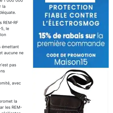
té 1 000 000
 la
adéquate.
des REM-RF
5, le
elon
fs émettant
 et aucune ne
n'est pas
ons
omité, avec
promet la
par les REM-