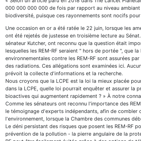
« Selon un article paru en 2018 dans
The Lancet Planeta
000 000 000 000 de fois par rapport au niveau ambiant
biodiversité, puisque ces rayonnements sont nocifs pour
Une occasion en or a été ratée le 22 juin, lorsque les 
ont été rejetés de justesse en troisième lecture au Sénat.
sénateur Kutcher, ont reconnu que la question était impo
lesquelles les REM-RF seraient " hors de portée ", que l
environnementales contre les REM-RF sont assurées par
des radiations
. Ces allégations sont examinées
ici
. Aucu
prévoit la collecte d'informations et la recherche.
Nous croyons que la LCPE est la loi la mieux placée pou
dans la LCPE, quelle loi pourrait enquêter et assurer la 
bioactives qui augmentent rapidement ?
» À notre connais
Comme les sénateurs ont reconnu l'importance des REM-
le témoignage d'experts indépendants, afin de combler c
l'environnement, lorsque la Chambre des communes débatt
Le déni persistant des risques que posent les REM-RF pou
prévention de la pollution - la pierre angulaire de la pr