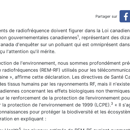
 sans fil passe encore sous 
Partager sur
s le radar du droit canadien
ts de radiofréquence doivent figurer dans la
Loi canadien
1
s non gouvernementales canadiennes
, représentant des diza
anada d'enquêter sur un polluant qui est omniprésent dans
u l'attention qu'il mérite.
otection de l'environnement, nous sommes profondément pré
e radiofréquences (REM-RF) utilisés pour les télécommunic
umaine », affirme cette déclaration. Les directives de Santé
f des tissus humains par les rayonnements RF, mais il n'exist
canadiennes concernant les effets biologiques non thermiques
i sur le renforcement de la protection de l’environnement p
3
 la protection de l'environnement de 1999 (LCPE).
« Il s'a
naissances pour protéger la biodiversité et les écosystè
ration en expliquant :
5