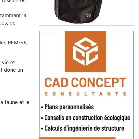
résilientes,
otamment la
ues, de
 les REM-RF,
 vie et
nt donc un
a faune et le