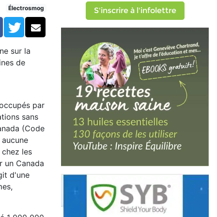
le radar du droit canadien
Électrosmog
S'inscrire à l'infolettre
Facebook
Twitter
Courriel
ne sur la
ines de
occupés par
ations sans
 Canada (Code
e aucune
 chez les
our un Canada
git d'une
mes,