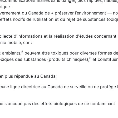
lécommunications filaires
sans danger, plus rapides, fiables, 
omique.
gouvernement du Canada de « préserver l’environnement — n
effets nocifs de l’utilisation et du rejet de substances toxiq
te d'informations et la réalisation d'études concernant
nie mobile, car :
5
x ambiants,
peuvent être toxiques pour diverses formes de
6
toxiques des substances (produits chimiques),
et constitue
 en plus répandue au Canada;
cune ligne directrice au Canada ne surveille ou ne protège l
 s'occupe pas des effets biologiques de ce contaminant