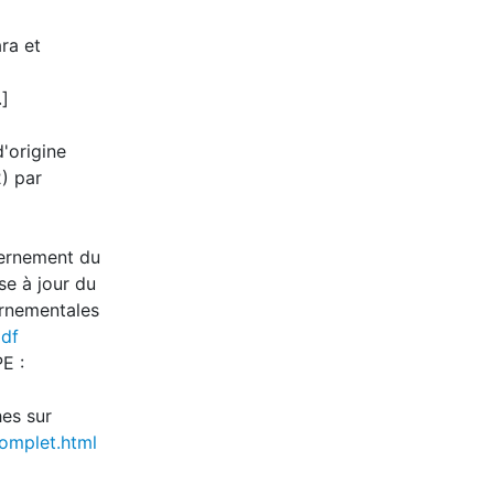
ra et
.]
d'origine
2) par
uvernement du
e à jour du
vernementales
pdf
E :
hes sur
Complet.html