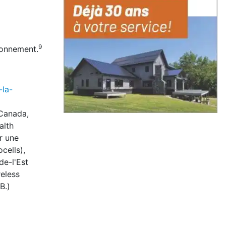
9
ronnement.
la-
 Canada,
alth
r une
cells),
de-l'Est
eless
B.)