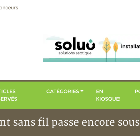
nier
onceurs
ICLES
CATÉGORIES
EN
P
SERVÉS
KIOSQUE!
 sans fil passe encore sous 