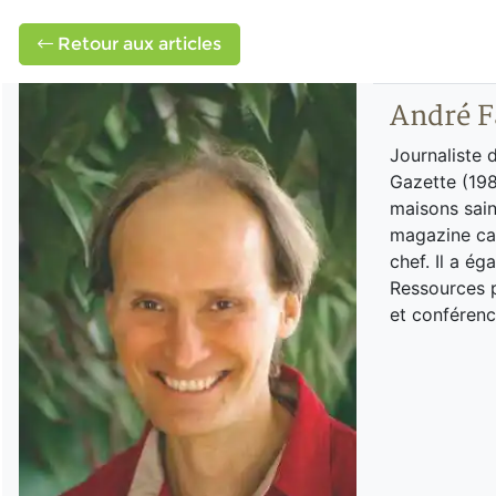
Retour aux articles
André F
Journaliste 
Gazette (198
maisons sain
magazine can
chef. Il a é
Ressources p
et conférenc