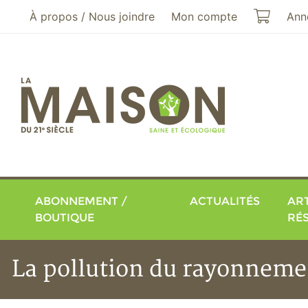
Aller au menu principal
Aller au contenu principal
Mon pa
À propos / Nous joindre
Mon compte
Ann
ABONNEMENT /
ACTUALITÉS
ART
BOUTIQUE
RÉ
La pollution du rayonnement