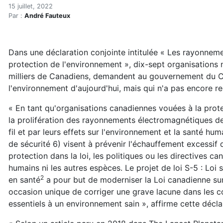
La pollution du rayonnement
Accueil
15 juillet, 2022
Par :
André Fauteux
Articles
Actualités
La pollution du rayonnement sans fil passe encore sou
Dans une déclaration conjointe intitulée «
Les rayonnemen
protection de l'environnement
», dix-sept organisation
milliers de Canadiens, demandent au gouvernement du C
l'environnement d'aujourd'hui, mais qui n'a pas encore reç
« En tant qu'organisations canadiennes vouées à la pr
la prolifération des rayonnements électromagnétiques d
fil et par leurs effets sur l'environnement et la santé h
de sécurité 6) visent à prévenir l'échauffement excessi
protection dans la loi, les politiques ou les directives 
humains ni les autres espèces. Le projet de loi S-5 : Lo
2
en santé
a pour but de moderniser la Loi canadienne sur
occasion unique de corriger une grave lacune dans les con
essentiels à un environnement sain », affirme cette décla