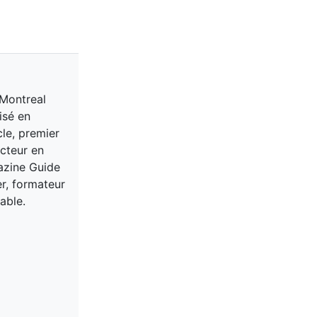
 Montreal
isé en
cle, premier
acteur en
gazine Guide
er, formateur
able.