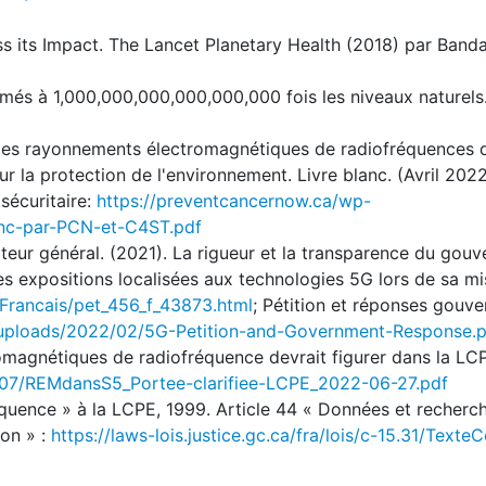
ess its Impact. The Lancet Planetary Health (2018) par Banda
més à 1,000,000,000,000,000,000 fois les niveaux naturels
re les rayonnements électromagnétiques de radiofréquences 
ur la protection de l'environnement. Livre blanc. (Avril 202
écuritaire:
https://preventcancernow.ca/wp-
nc-par-PCN-et-C4ST.pdf
ateur général. (2021). La rigueur et la transparence du go
es expositions localisées aux technologies 5G lors de sa mis
/Francais/pet_456_f_43873.html
; Pétition et réponses gou
/uploads/2022/02/5G-Petition-and-Government-Response.
omagnétiques de radiofréquence devrait figurer dans la LCP
/07/REMdansS5_Portee-clarifiee-LCPE_2022-06-27.pdf
quence » à la LCPE, 1999. Article 44 « Données et recherc
ion » :
https://laws-lois.justice.gc.ca/fra/lois/c-15.31/Texte