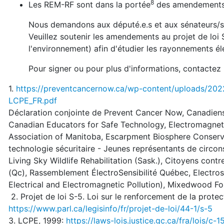
8
Les REM-RF sont dans la portée
des amendements 
Nous demandons aux député.e.s et aux sénateurs/se
Veuillez soutenir les amendements au projet de loi 
l'environnement) afin d'étudier les rayonnements e
Pour signer ou pour plus d'informations, contacte
1.
https://preventcancernow.ca/wp-content/uploads/
LCPE_FR.pdf
Déclaration conjointe de Prevent Cancer Now, Canadiens 
Canadian Educators for Safe Technology, Electromagneti
Association of Manitoba, Escarpment Biosphere Conserva
technologie sécuritaire - Jeunes représentants de circons
Living Sky Wildlife Rehabilitation (Sask.), Citoyens contr
(Qc), Rassemblement ÉlectroSensibilité Québec, Electros
Electrical and Electromagnetic Pollution),
Mixedwood Fore
2. Projet de loi S-5. Loi sur le renforcement de la prote
https://www.parl.ca/legisinfo/fr/projet-de-loi/44-1/s-5
3. LCPE, 1999:
https://laws-lois.justice.gc.ca/fra/lois/c-1