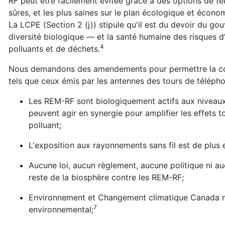
RF peut être facilement évitée grâce à des
options de té
sûres, et les plus saines sur le plan écologique et écon
La LCPE (Section 2 (j)) stipule qu'il est du devoir du 
diversité biologique — et la santé humaine des risques d’
4
polluants et de déchets.
Nous demandons des amendements pour permettre la collec
tels que ceux émis par les antennes des tours de télépho
Les REM-RF sont biologiquement actifs aux niveau
peuvent agir en synergie pour amplifier les effets 
polluant;
L'exposition aux rayonnements sans fil est de plus
Aucune loi, aucun règlement, aucune politique ni au
reste de la biosphère contre les REM-RF;
Environnement et Changement climatique Canada ne
7
environnemental;