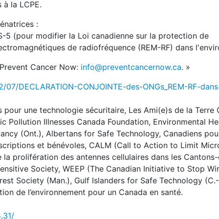
à la LCPE.
́natrices :
S-5 (pour modifier la Loi canadienne sur la protection de
́lectromagnétiques de radiofréquence (REM-RF) dans l'envi
z Prevent Cancer Now:
info@preventcancernow.ca
. »
2022/07/DECLARATION-CONJOINTE-des-ONGs_REM-RF-dans-
pour une technologie sécuritaire, Les Ami(e)s de la Terre
c Pollution Illnesses Canada Foundation, Environmental He
ncy (Ont.), Albertans for Safe Technology, Canadiens pou
criptions et bénévoles, CALM (Call to Action to Limit Micro
e la prolifération des antennes cellulaires dans les Cantons-
ensitive Society,
WEEP (The Canadian Initiative to Stop Wir
st Society (Man.), Gulf Islanders for Safe Technology (C.-
ction de l’environnement pour un Canada en santé.
5.31/