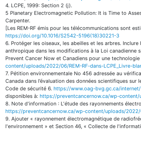
4. LCPE, 1999: Section 2 (j).
5 Planetary Electromagnetic Pollution: It is Time to Ass
Carpenter.
[Les REM-RF émis pour les télécommunications sont esti
https://doi.org/10.1016/S2542-5196(18)30221-3
6. Protéger les oiseaux, les abeilles et les arbres. Inclu
anthropique dans les modifications à la Loi canadienne s
Prevent Cancer Now et Canadiens pour une technologie s
content/uploads/2022/06/REM-RF-dans-LCPE_Livre-bla
7. Pétition environnementale No 456 adressée au vérific
Canada dans l’évaluation des données scientifiques sur l
Code de sécurité 6.
https://www.oag-bvg.gc.ca/internet
disponibles à:
https://preventcancernow.ca/wp-content
8. Note d'information : L'étude des rayonnements électr
https://preventcancernow.ca/wp-content/uploads/2022
9. Ajouter « rayonnement électromagnétique de radiofré
l'environnement » et Section 46, « Collecte de l'informat