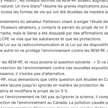
ry Health
, les niveaux estimés de REM-RF avaient augmen
6
 naturel. Un
livre blanc
résume les graves implications pour
 toutes les formes de vie qui ont été étudiées de manière 
amendements du sénateur Patterson visant à exiger l'étude 
 Plusieurs sénateurs, y compris le parrain du projet de loi S-
rtante, mais le Sénat a été dissuadé par des affirmations s
a LCPE ne vise que les substances et que les protections
 la
Loi sur la radiocommunication
et la
Loi sur les dispositi
ne autre loi ne protège l'environnement contre les REM-RF,
r les REM-RF, et nous posons la question suivante : «
Si ce 
protection de l'environnement contre ces nouvelles expositi
sance, il n'existe pas d'alternative.
RF, nous demandons que cette question soit étudiée en C
ette lacune jusqu'ici ignorée en matière de protection de
ra et modifiera le projet de loi S-5.
r l'environnement ne fait pas qu'ignorer la science, il com
otection de l'environnement au Canada. La pollution causée 