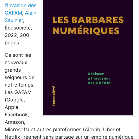
l'invasion des
GAFAM
,
Alain
Saulnier
,
Écosociété,
2022, 200
pages.
Ce sont les
nouveaux
grands
seigneurs de
notre temps.
Les GAFAM
(Google,
Apple,
Facebook,
Amazon,
Microsoft) et autres plateformes (Airbnb, Uber et
Netflix) règnent sans partage sur un empire numérique