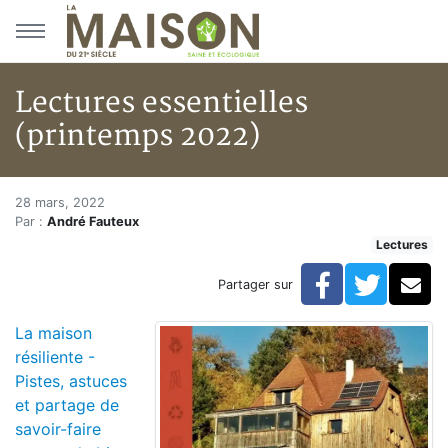
Aller au menu principal
Aller au contenu principal
Lectures essentielles
(printemps 2022)
Lectures essentielles (printem
Accueil
28 mars, 2022
Par :
André Fauteux
Articles
Lectures
Lectures
Développement personnel
Facebook
Twitte
Co
Partager sur
Lectures essentielles (printemps 2022)
La maison
résiliente -
Pistes, astuces
et partage de
savoir-faire