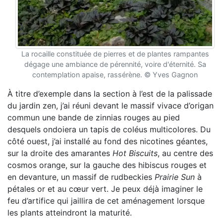
La rocaille constituée de pierres et de plantes rampantes
dégage une ambiance de pérennité, voire d'éternité. Sa
contemplation apaise, rassérène. © Yves Gagnon
À titre d’exemple dans la section à l’est de la palissade
du jardin zen, j’ai réuni devant le massif vivace d’origan
commun une bande de zinnias rouges au pied
desquels ondoiera un tapis de coléus multicolores. Du
côté ouest, j’ai installé au fond des nicotines géantes,
sur la droite des amarantes
Hot Biscuits
, au centre des
cosmos orange, sur la gauche des hibiscus rouges et
en devanture, un massif de rudbeckies
Prairie Sun
à
pétales or et au cœur vert. Je peux déjà imaginer le
feu d’artifice qui jaillira de cet aménagement lorsque
les plants atteindront la maturité.