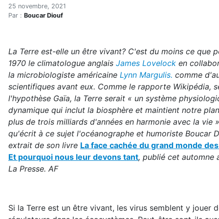
La face cachée du grand m
Accueil
25 novembre, 2021
Par :
Boucar Diouf
Articles
Lectures
Développement personnel
La Terre est-elle un être vivant? C'est du moins ce que p
La face cachée du grand monde des microbes
1970 le climatologue anglais
James Lovelock
en collabo
la microbiologiste américaine
Lynn Margulis.
comme d'au
scientifiques avant eux. Comme le rapporte Wikipédia, s
l'hypothèse Gaïa, la Terre serait « un système physiolog
dynamique qui inclut la biosphère et maintient notre pla
plus de trois milliards d'années en harmonie avec la vie »
qu'écrit à ce sujet l'océanographe et humoriste Boucar D
extrait de son livre
La face cachée du grand monde des
Et pourquoi nous leur devons tant
, publié cet automne 
La Presse. AF
Si la Terre est un être vivant, les virus semblent y jouer d