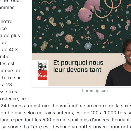
si le fouet
 sommes.
 notre
rice
a de plus
, de
̀s de 40%
nifie
tes est
outeurs de
 Terre sur
 à 23
Lorem ipsum
se très
xistence, ce
24 heures à construire. Le voilà même au centre de la sixi
tombe qui, selon certains auteurs, est de 100 à 1 000 fois s
planète pendant les 500 derniers millions d’années. Pendant
r sa survie. La Terre est devenue un buffet ouvert pour notr