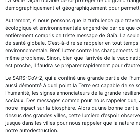
La seule façon durable de se protéger de ce grand dange
démographiquement et géographiquement pour permettre au
Autrement, si nous pensons que la turbulence que traverse
écologique et environnementale engendrée par ce que ce
entièrement compris ce triste message de Gaïa. La seule 
de santé globale. C’est-à-dire se rappeler en tout temps
environnementale. Bref, lutter contre les changements cli
même problème. Sinon, bien que l’arrivée de la vaccinati
est proche, il faudra se préparer rapidement pour d’autre
Le SARS-CoV-2, qui a confiné une grande partie de l’hum
aussi démontré à quel point la Terre est capable de se 
l’humanité, les signes annonciateurs de la grande résili
sociaux. Des messages comme pour nous rappeler que, ave
notre impact sur la biosphère. Alors qu’une bonne partie d
dessus des grandes villes, cette lumière d’espoir observe
jusque dans les villes pour nous rappeler que la nature 
notre autodestruction.