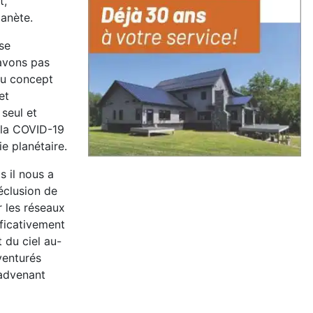
t,
anète.
se
’avons pas
 au concept
et
 seul et
r la COVID-19
e planétaire.
s il nous a
éclusion de
 les réseaux
ificativement
t du ciel au-
enturés
 advenant