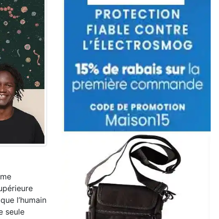
ème
upérieure
 que l’humain
e seule