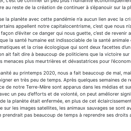
r, c’est de confiner un peu plus l’humanité économiquemen
 reste de la création de continuer à s’épanouir sur la pl
 la planète avec cette pandémie n’a aucun lien avec la cri
rtains appellent notre capitalocentrisme, c’est que nous n
façon d’éviter ce danger qui nous guette, c’est de revenir
 que la santé humaine est indissociable de la santé animale 
matiques et la crise écologique qui sont deux facettes d’un
on ait fait dire à beaucoup de politiciens que la victoire su
s menaces plus meurtrières et dévastatrices pour l’économi
anité au printemps 2020, nous a fait beaucoup de mal, mai
soigner en très peu de temps. Après quelques semaines de r
ence de notre Terre-Mère sont apparus dans les médias et sur
c un peu d’efforts et de volonté, on peut améliorer sign
e la planète était enfermée, en plus de cet éclaircissemen
́e sur les images satellites, les animaux sauvages se sont av
ne prendrait pas beaucoup de temps à reprendre ses droits