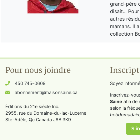
grand-père d
disait... Pou
autres résid
mamans. Il a
collection B
Pour nous joindre
Inscript
450 745-0609
Soyez informé
abonnement@maisonsaine.ca
Inscrivez-vou
Saine
afin de 
Éditions du 21e siècle Inc.
selon la fréqu
2955, rue du Domaine-du-lac-Lucerne
hebdomadaire
Ste-Adèle, Qc Canada J8B 3K9
S'in