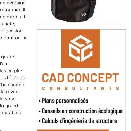
une centaine
etourner. Il
̂me qu’on ait
lanète,
able vision
te dont on ne
rquoi ?
d’un
lus en plus
sité et les
humanité à
 la revue
de virus
 Un grand
edoutables