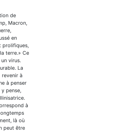
tion de
ump, Macron,
erre,
ussé en
 prolifiques,
la terre.» Ce
 un virus.
durable. La
revenir à
ne à penser
 y pense,
linisatrice.
correspond à
? Longtemps
nt, là où
n peut être