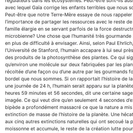
régulateurs dans les écosystèmes. Peut-être sont-ils aus
avec lequel Gaïa corrige les enfants terribles que nous
Peut-être que notre Terre-Mère essaye de nous rappeler
l’importance de partager les ressources avec le reste de
famille élargie en se servant parfois de la force destruct
microbienne? Une chose que l’humanité très gourmande 
en plus de difficulté à envisager. Ainsi, selon Paul Ehrlich
l’Université de Stanford, l’humain accapare à lui seul pre
des produits de la photosynthèse des plantes. Ce qui sig
qu’environ une molécule sur deux fabriquées par les plan
récoltée d’une façon ou d’une autre par les gourmands f
bordel que nous sommes. Si on rapportait l’histoire de la
une journée de 24 h, l’humain serait apparu sur la planète
heures 59 minutes et 56 secondes, dit une certaine sages
imagée. Ce qui veut dire qu’en seulement 4 secondes d’e
bipède a profondément massacré ce que la nature a mis 
extinction de masse de l’histoire de la planète. Une héca
aux cinq autres extinctions naturelles qui ont secoué la 
moissonne et accumule, le reste de la création lutte pou