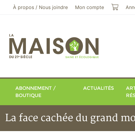
Aller au menu principal
Aller au contenu principal
Mon pa
À propos / Nous joindre
Mon compte
Ann
ABONNEMENT /
ACTUALITÉS
ART
BOUTIQUE
RÉ
La face cachée du grand m