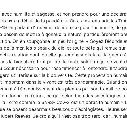
r avec humilité et sagesse, et non prendre pour une déclara
dentaux au début de la pandémie. On a ainsi entendu les Tr
D-19 en parlant d’ennemie, de menace pour l’humanité, de gu
ce besoin de mettre à genoux la nature, particulièrement po
ution. On en soupçonne un peu l’origine. « Soyez féconds et
de la mer, les oiseaux du ciel et toute bête qui remue sur 
te relation conflictuelle qui amène à déclarer la guerre à
dans la biosphère font partie de toute solution qui se veut 
du cœur nécessaire pour recommencer à l’entendre. Il faudra 
d utilitariste sur la biodiversité. Cette propension humai
st important dans le vivant est très condamnable. Quand on
sement à l’épanouissement des plantes par son travail de pol
rien donner en retour, ce qui, selon bien des scientifiques, 
ite de la Terre comme le SARS- CoV-2 est un parasite humain 
 que se posent désormais beaucoup d’écologistes. Heureuseme
son Hubert Reeves. Je crois qu’il n’est pas trop tard, car l’humai