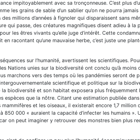
e avance impitoyablement avec sa tronçonneuse. C’est plus d’
mme les grains de sable d’un sablier qu’on ne pourra jamais r
s des millions d’années à fignoler qui disparaissent sans me
re qui passe, des créatures magnifiques disent adieu à la p
ur les êtres vivants qu’elle juge d’intérêt. Cette condamn
uait en racontant qu’une mauvaise herbe, c’est juste une plan
nséquences sur l’humanité, avertissent les scientifiques. Pou
es Nations unies sur la biodiversité ont conclu qu’à moins 
us marchons vers des temps où les pandémies seront de p
ntergouvernementale scientifique et politique sur la biodiver
 la biodiversité et son habitat exposera plus fréquemment l’
 espèces que la nôtre. Citant une estimation publiée dans
mammifères et les oiseaux, il existerait encore 1,7 million 
à 850 000 « auraient la capacité d’infecter les humains ».
i, car on peut imaginer y retrouver des monstres bien plus r