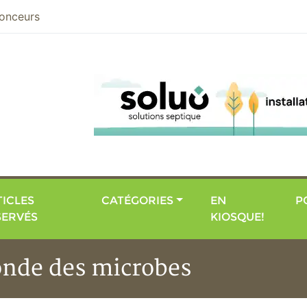
nier
onceurs
ICLES
CATÉGORIES
EN
P
SERVÉS
KIOSQUE!
onde des microbes