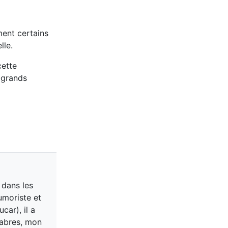
ment certains
lle.
cette
 grands
 dans les
umoriste et
car), il a
alabres, mon