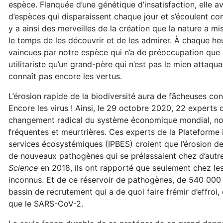
espèce. Flanquée d’une génétique d’insatisfaction, ell
d’espèces qui disparaissent chaque jour et s’écoulent co
y a ainsi des merveilles de la création que la nature a mi
le temps de les découvrir et de les admirer. À chaque heu
vaincues par notre espèce qui n’a de préoccupation que po
utilitariste qu’un grand-père qui n’est pas le mien attaq
connaît pas encore les vertus.
L’érosion rapide de la biodiversité aura de fâcheuses co
Encore les virus ! Ainsi, le 29 octobre 2020, 22 experts d
changement radical du système économique mondial, no
fréquentes et meurtrières. Ces experts de la Plateforme i
services écosystémiques (IPBES) croient que l’érosion de
de nouveaux pathogènes qui se prélassaient chez d’autres
Science
en 2018, ils ont rapporté que seulement chez les 
inconnus. Et de ce réservoir de pathogènes, de 540 000 
bassin de recrutement qui a de quoi faire frémir d’effro
que le SARS-CoV-2.