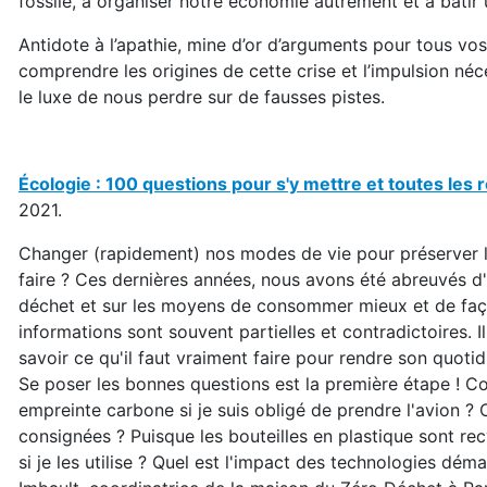
fossile, à organiser notre économie autrement et à bâti
Antidote à l’apathie, mine d’or d’arguments pour tous vo
comprendre les origines de cette crise et l’impulsion né
le luxe de nous perdre sur de fausses pistes.
Écologie : 100 questions pour s'y mettre et toutes les
2021.
Changer (rapidement) nos modes de vie pour préserver 
faire ? Ces dernières années, nous avons été abreuvés d'i
déchet et sur les moyens de consommer mieux et de faço
informations sont souvent partielles et contradictoires. Il 
savoir ce qu'il faut vraiment faire pour rendre son quoti
Se poser les bonnes questions est la première étape !
empreinte carbone si je suis obligé de prendre l'avion ? 
consignées ? Puisque les bouteilles en plastique sont r
si je les utilise ? Quel est l'impact des technologies déma