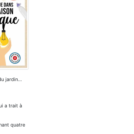
du jardin…
i a trait à
nant quatre