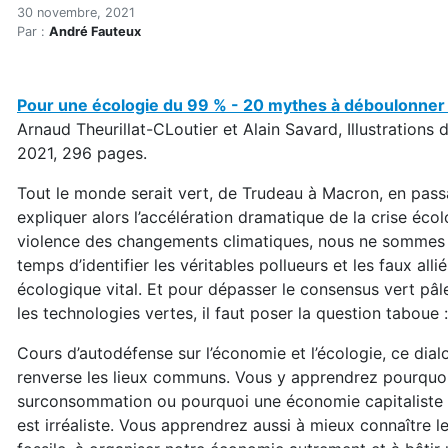
Lectures d'hiver (2022)
Accueil
30 novembre, 2021
Par :
André Fauteux
Articles
Lectures
Développement personnel
Pour une écologie du 99 % - 20 mythes à déboulonner s
Lectures d'hiver (2022)
Arnaud Theurillat-CLoutier et Alain Savard, Illustrations
2021, 296 pages.
Tout le monde serait vert, de Trudeau à Macron, en pa
expliquer alors l’accélération dramatique de la crise écol
violence des changements climatiques, nous ne sommes p
temps d’identifier les véritables pollueurs et les faux all
écologique vital. Et pour dépasser le consensus vert pâ
les technologies vertes, il faut poser la question taboue :
Cours d’autodéfense sur l’économie et l’écologie, ce dia
renverse les lieux communs. Vous y apprendrez pourquoi
surconsommation ou pourquoi une économie capitaliste f
est irréaliste. Vous apprendrez aussi à mieux connaître les