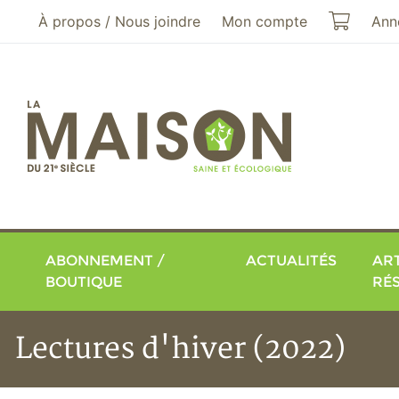
Aller au menu principal
Aller au contenu principal
Mon pa
À propos / Nous joindre
Mon compte
Ann
ABONNEMENT /
ACTUALITÉS
ART
BOUTIQUE
RÉ
Lectures d'hiver (2022)