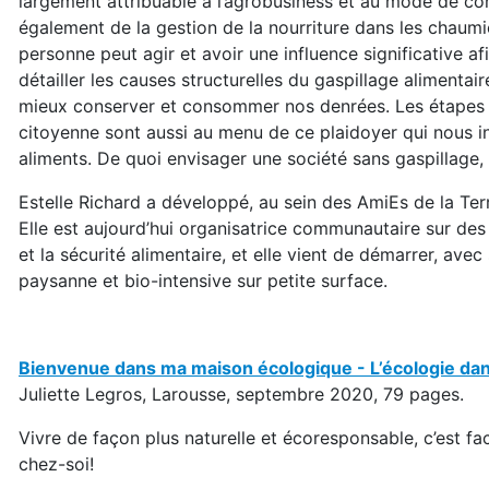
largement attribuable à l’agrobusiness et au mode de co
également de la gestion de la nourriture dans les chaumi
personne peut agir et avoir une influence significative a
détailler les causes structurelles du gaspillage alimentai
mieux conserver et consommer nos denrées. Les étapes
citoyenne sont aussi au menu de ce plaidoyer qui nous in
aliments. De quoi envisager une société sans gaspillage, 
Estelle Richard a développé, au sein des AmiEs de la Ter
Elle est aujourd’hui organisatrice communau­taire sur de
et la sécurité alimentaire, et elle vient de démarrer, avec
paysanne et bio-intensive sur petite surface.
Bienvenue dans ma maison écologique - L’écologie dans
Juliette Legros, Larousse, septembre 2020, 79 pages.
Vivre de façon plus naturelle et écoresponsable, c’est fa
chez-soi!