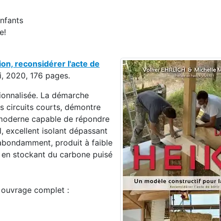
enfants
e!
ion, reconsidérer l'acte de
ri, 2020, 176 pages.
sionnalisée. La démarche
es circuits courts, démontre
u moderne capable de répondre
, excellent isolant dépassant
 abondamment, produit à faible
t en stockant du carbone puisé
 ouvrage complet :