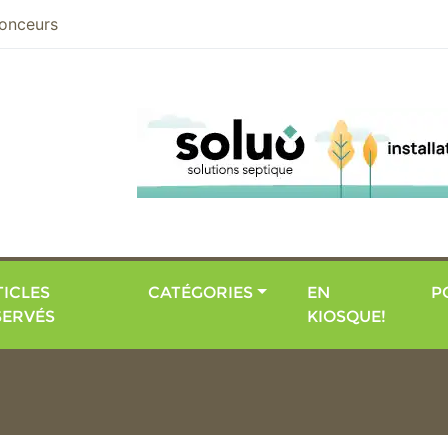
nier
onceurs
ICLES
CATÉGORIES
EN
P
SERVÉS
KIOSQUE!