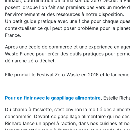
Imbault, coordinatrice de la maison du Zéro Déchet à Par
posent lorsque l'on fait ses premiers pas vers un mode 
l'environnement et des ressources à notre disposition.
Un petit guide pratique avec une fiche pour chaque ques
contextualiser ce qui peut poser problème pour la planèt
France.
Après une école de commerce et une expérience en agence
Waste France pour créer des outils pratiques pour permet
démarche zéro déchet.
Elle produit le Festival Zero Waste en 2016 et le lancem
Pour en finir avec le gaspillage alimentaire
, Estelle Ric
Du champ à l’assiette, c’est environ la moitié des aliment
consommés. Devant ce gaspillage alimentaire qui ne cess
Richard lance un appel à l’action, dans nos cuisines et n