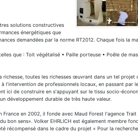
res solutions constructives
ormances énergétiques que
rmances demandées par la norme RT2012. Chaque fois la m
lles que : Toit végétalisé • Paille porteuse • Poêle de ma
 richesse, toutes les richesses œuvrant dans un tel projet c
ts, à l'intervention de professionnels locaux, en passant par l
nt ici de construire en s'appuyant sur le tissu socio-écono
un développement durable de très haute valeur.
n France en 2002, il fonde avec Maud Forest l'agence Trait V
e du bon sens». Volker EHRLICH est également membre fond
a été récompensé dans le cadre du projet « Pour la recherch