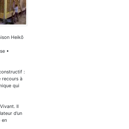
aison Heikō
sse •
onstructif :
e recours à
mique qui
ivant. Il
ateur d’un
e en