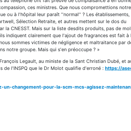
t.e.s au téléphone ont fait preuve de complaisance à en donn
 de compassion, ces ministres. Que nous compromettions notr
ou à l'hôpital leur paraît ''normal'' ? Les établissements,
well, Sélection Retraite, et autres mettent sur le dos du
ar la CNESST. Mais sur la liste desdits produits, pas de mo
ls indiquent clairement que l'ajout de fragrances est fait 
ue nous sommes victimes de négligence et maltraitance par d
 notre groupe. Mais qui s'en préoccupe ? »
François Legault, au ministe de la Sant Christian Dubé, et a
vis de l'INSPQ que le Dr Molot qualifie d'erroné :
https://ase
gez-un-changement-pour-la-scm-mcs-agissez-maintenan