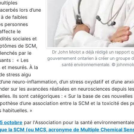
ultiples
acerbés lors d’une
à de faibles
les personnes
affecte le
dités sociales et
ymptômes de SCM,
Dr John Molot a déjà rédigé un rapport qui
lenchés par le
gouvernement ontarien à créer un groupe de 
uants : « Les
santé environnementale. © johnmol
 et mesurés. À la
de stress aigu
’une neuro-inflammation, d’un stress oxydatif et d’une anxi
fonder sur les avancées réalisées en neurosciences depuis le
les. Ils sont catégoriques : « Sur la base de ces nouvelles
ypothèse d’une association entre la SCM et la toxicité des p
habituelles. »
15 octobre
par l'Association pour la santé environnemental
e la SCM (ou MCS, acronyme de Multiple Chemical Sensit