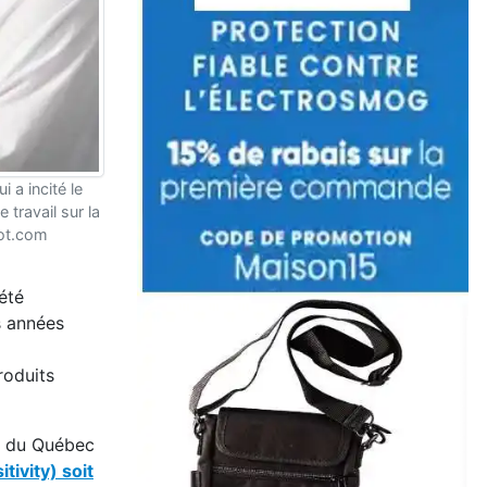
 a incité le
travail sur la
ot.com
été
s années
roduits
e du Québec
ivity) soit