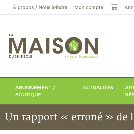
Aller au menu principal
Aller au contenu principal
Mon pa
À propos / Nous joindre
Mon compte
Ann
ABONNEMENT /
ACTUALITÉS
ART
BOUTIQUE
RÉ
Un rapport « erroné » de