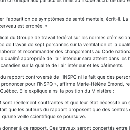
tion chronique aux particules fines au risque accru de dépr
 l'apparition de symptômes de santé mentale, écrit-il. La 
cerveau est erronée. »
dical du Groupe de travail fédéral sur les normes d'émissio
de travail de sept personnes sur la ventilation et la qualit
r élaborer et recommander des changements au Code nation
qualité appropriée de l'air intérieur sera atteint dans les
anadien sur la qualité de l'air intérieur et les bâtiments.
du rapport controversé de l'INSPQ ni le fait que des perso
prononcer pour l’INSPQ », affirme Marie-Hélène Émond, rel
uébec. Elle explique ainsi la position du Ministère :
sont réellement souffrantes et que leur état nécessite un 
 fait que les auteurs du rapport proposent que des centres 
qu’une veille scientifique se poursuive.
à donner à ce rapport. Ces travaux seront concertés entre l