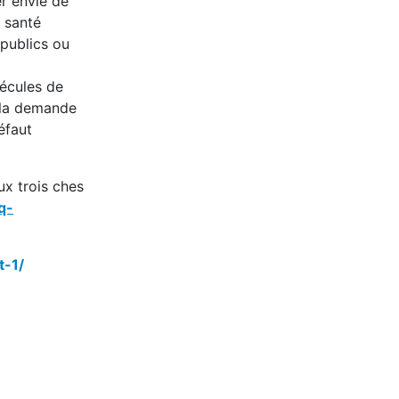
er envie de
e santé
 publics ou
lécules de
à la demande
éfaut
ux trois ches
q-
t-1/