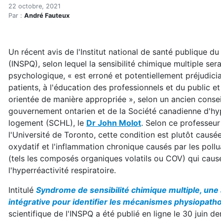
Un rapport « erroné » de
Accueil
22 octobre, 2021
Par :
André Fauteux
Articles
Actualités
Un rapport « erroné » de l'INSPQ, dénonce une somm
Un récent avis de l'Institut national de santé publique d
(INSPQ), selon lequel la sensibilité chimique multiple sera
psychologique, « est erroné et potentiellement préjudici
patients, à l'éducation des professionnels et du public et
orientée de manière appropriée », selon un ancien consei
gouvernement ontarien et de la Société canadienne d'h
logement (SCHL), le
Dr John Molot
. Selon ce professeu
l'Université de Toronto, cette condition est plutôt causée
oxydatif et l'inflammation chronique causés par les poll
(tels les composés organiques volatils ou COV) qui cau
l'hyperréactivité respiratoire.
Intitulé
Syndrome de sensibilité chimique multiple, un
intégrative pour identifier les mécanismes physiopath
scientifique de l'INSPQ a été publié en ligne le 30 juin derni