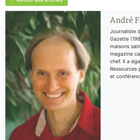
André F
Journaliste 
Gazette (198
maisons sain
magazine can
chef. Il a é
Ressources p
et conférenc