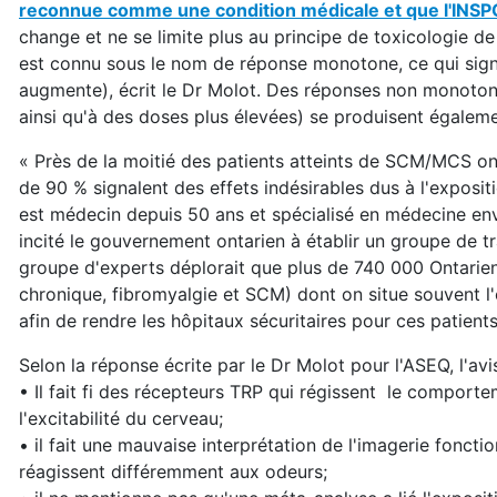
reconnue comme une condition médicale et que l'INSPQ
change et ne se limite plus au principe de toxicologie de 
est connu sous le nom de réponse monotone, ce qui signi
augmente), écrit le Dr Molot. Des réponses non monotone
ainsi qu'à des doses plus élevées) se produisent égale
« Près de la moitié des patients atteints de SCM/MCS o
de 90 % signalent des effets indésirables dus à l'expos
est médecin depuis 50 ans et spécialisé en médecine envi
incité le gouvernement ontarien à établir un groupe de t
groupe d'experts déplorait que plus de 740 000 Ontarie
chronique, fibromyalgie et SCM) dont on situe souvent l'o
afin de rendre les hôpitaux sécuritaires pour ces patients
Selon la réponse écrite par le Dr Molot pour l'ASEQ, l'av
• Il fait fi des récepteurs TRP qui régissent le comporteme
l'excitabilité du cerveau;
• il fait une mauvaise interprétation de l'imagerie fonct
réagissent différemment aux odeurs;