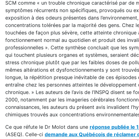
SCM comme « un trouble chronique caractérisé par de m
symptômes récurrents non spécifiques, provoqués ou ex
exposition à des odeurs présentes dans l’environnement, 
concentrations tolérées par la majorité des gens. Chez 
touchées de façon plus sévère, cette atteinte chronique 
fonctionnement normal au quotidien et produit des invali
professionnelles ». Cette synthèse concluait que les s
qui touchent plusieurs organes et systèmes, seraient déc
stress chronique plutôt que par les faibles doses de poll
mêmes altérations et dysfonctionnements y sont trouvés
longue, la répétition presque inévitable de ces épisodes 
entraîne chez les personnes atteintes le développement d
chronique. » Les auteurs de l’avis de l’INSPQ disent se 
2000, notamment par les imageries cérébrales fonctionnel
connaissances, les auteurs du présent avis invalident l’h
chimiques trouvés aux concentrations environnementales 
Ce que réfute le Dr Molot dans une
réponse publiée le 
(ASEQ). Celle-ci
demande aux Québécois de réclamer qu