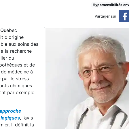
 l'INSPQ, dénonce une somm
Hypersensibilités en
Partager sur
ité
u Québec
it d'origine
able aux soins des
 à la recherche
ller du
ypothèques et de
r de médecine à
 par le stress
uants chimiques
sent par exemple
e approche
ologiques
, l’avis
er. Il définit la