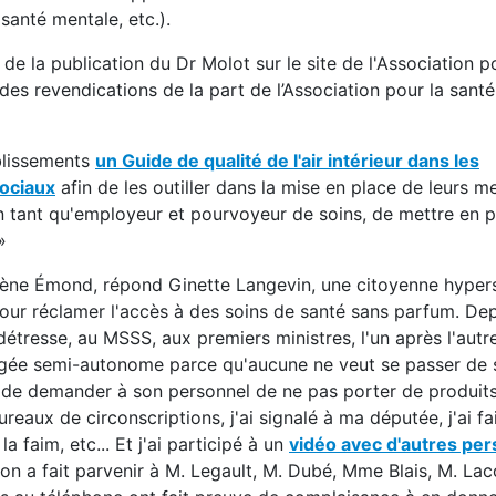
santé mentale, etc.).
 la publication du Dr Molot sur le site de l'Association po
s revendications de la part de l’Association pour la santé
blissements
un
Guide de qualité de l'air intérieur dans les
sociaux
afin de les outiller dans la mise en place de leurs m
 en tant qu'employeur et pourvoyeur de soins, de mettre en p
»
-Élène Émond, répond Ginette Langevin, une citoyenne hyper
 pour réclamer l'accès à des soins de santé sans parfum. De
détresse, au MSSS, aux premiers ministres, l'un après l'autr
âgée semi-autonome parce qu'aucune ne veut se passer de 
e de demander à son personnel de ne pas porter de produit
bureaux de circonscriptions, j'ai signalé à ma députée, j'ai fa
la faim, etc... Et j'ai participé à un
vidéo avec d'autres pe
'on a fait parvenir à M. Legault, M. Dubé, Mme Blais, M. La