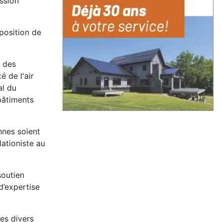
ession
position de
n des
é de l'air
al du
 bâtiments
nnes soient
ationiste au
soutien
d’expertise
es divers