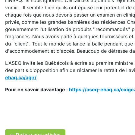
l'INSPQ. Ils nous ignorent. Certain.e.s adjoint.e.s rejoin
vomir... Il semble bien qu'ils ont épuisé leur potentiel
chaque fois que nous devons passer un examen en clinique 
privés, comme les grandes bannières des résidences Chart
gouvernement l'utilisation de produits ''recommandés'' p
fragrances. Nous avons parlé à quelques fournisseurs et i
du ''client''. Tout le monde se lance la balle pendant q
d'accommodement et d'accès. Beaucoup de détresse dans
L'ASEQ invite les Québécois à écrire au premire ministre 
des partis d'opposition afin de réclamer le retrait de l'a
ehaq.ca/agir/
Pour en savoir davantage :
https://aseq-ehaq.ca/exi
Retour aux articles