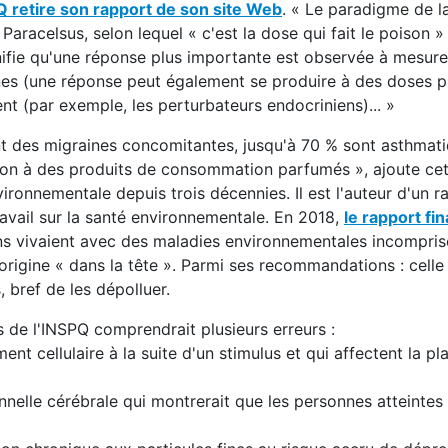
 retire son rapport de son site Web
. « Le paradigme de l
Paracelsus, selon lequel « c'est la dose qui fait le poison »
fie qu'une réponse plus importante est observée à mesur
s (une réponse peut également se produire à des doses pl
ment (par exemple, les perturbateurs endocriniens)... »
nt des migraines concomitantes, jusqu'à 70 % sont asthmati
ition à des produits de consommation parfumés », ajoute ce
ronnementale depuis trois décennies. Il est l'auteur d'un r
ravail sur la santé environnementale. En 2018,
le rapport fin
ns vivaient avec des maladies environnementales incompris
rigine « dans la tête ». Parmi ses recommandations : celle 
, bref de les dépolluer.
is de l'INSPQ comprendrait plusieurs erreurs :
nt cellulaire à la suite d'un stimulus et qui affectent la pla
ionnelle cérébrale qui montrerait que les personnes atteinte