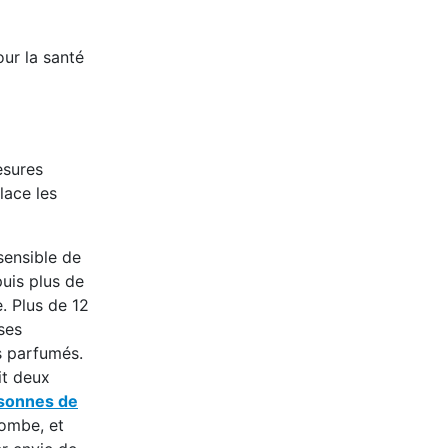
ur la santé
esures
lace les
sensible de
puis plus de
e. Plus de 12
ses
s parfumés.
it deux
rsonnes de
combe, et