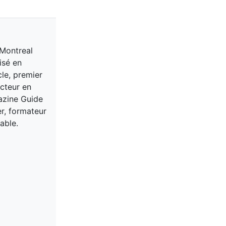
 Montreal
isé en
cle, premier
acteur en
gazine Guide
er, formateur
able.