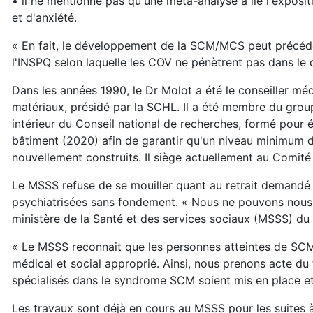
• il ne mentionne pas qu'une méta-analyse a lié l'exposi
et d'anxiété.
« En fait, le développement de la SCM/MCS peut précéder
l'INSPQ selon laquelle les COV ne pénètrent pas dans le 
Dans les années 1990, le Dr Molot a été le conseiller mé
matériaux, présidé par la SCHL. Il a été membre du groupe 
intérieur du Conseil national de recherches, formé pou
bâtiment (2020) afin de garantir qu'un niveau minimum de 
nouvellement construits. Il siège actuellement au Comité c
Le MSSS refuse de se mouiller quant au retrait demandé 
psychiatrisées sans fondement. « Nous ne pouvons nous 
ministère de la Santé et des services sociaux (MSSS) du Q
« Le MSSS reconnait que les personnes atteintes de SCM 
médical et social approprié. Ainsi, nous prenons acte du
spécialisés dans le syndrome SCM soient mis en place et 
Les travaux sont déjà en cours au MSSS pour les suites 