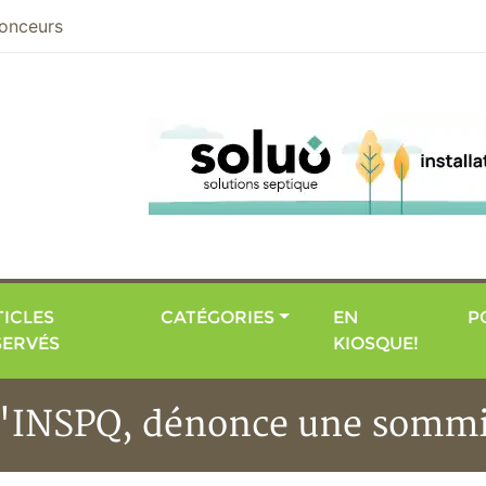
nier
onceurs
ICLES
CATÉGORIES
EN
P
SERVÉS
KIOSQUE!
 l'INSPQ, dénonce une somm